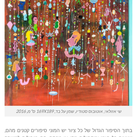
שי אזולאי, אוטובוס סטודיו, שמן על בד, 169X189 ס"מ, 2016
בתוך הסיפור הגדול של כל ציור יש המוני סיפורים קטנים מהם,