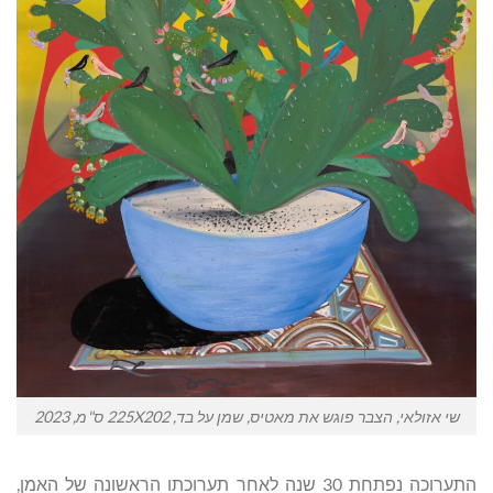
שי אזולאי, הצבר פוגש את מאטיס, שמן על בד, 225X202 ס"מ, 2023
התערוכה נפתחת 30 שנה לאחר תערוכתו הראשונה של האמן,