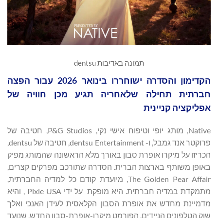
תמונה באדיבות dentsu
הקדימון והסדרה ישוחררו בינואר 2026 עבור הפצה
חברתית תחילה שלאחריה תגיע מכן חוויה של
אפליקציה קניינית
Native, מותג יופי וטיפוח אישי נקי, P&G Studios, חטיבה של
פרוקטר אנד גמבל, ו- dentsu Entertainment, חטיבה של dentsu,
הכריזו על מיקרו אופרת סבון באורך מלא הראשונה שהמותג מפיק
באופן משותף בארצות הברית. הסדרה שתורכב מפרקים קצרים,
The Golden Pear Affair, מיועדת קודם כל למדיה החברתית,
מתמקדת במדיה חברתית. היא מופקת על ידי Pixie USA , והיא
מדמיינת מחדש את אופרת הסבון הקלאסית לעידן האנכי ואלך
שוק הטלפונים הניידים. הפורמט מיקרו-אופרת-סבון החדש, שנועד