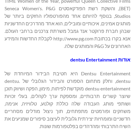
TIME Women of the Year, powerful Queen Collective Films
(BET), והשקת רשת הפודקאסטים Seneca Women's. P&G
Studios, בנוסף להיותם אחד מהפורטפוליו החזקים ביותר של
מותגים אמינים, איכותיים ומובילים, הוא אחד מהדרכים החדשניות
שבהן חברת פרוקטר אנד גמבל משרתת צרכנים ברחבי העולם.
אנא בקרו בכתובת http://www.pg.com לקבלת החדשות והמידע
האחרונים על P&G והמותגים שלה.
אודות
dentsu Entertainment
Dentsu Entertainment היא חטיבת הבידור המיוחדת של
dentsu, וחלק מתחום הספורט והבידור הגלובלי של dentsu.
dentsu entertainment מוקדשת לפיתוח, מימון, הפקה ושיווק תוכן
שיוצר קשרים תרבותיים, ומספקת ערך לקהלים, בעלי זכויות
ושותפי מותג. העבודה שלה כוללת קולנוע, טלוויזיה, אנימה,
משחקים ופורמטים מתפתחים, תוך ניצול מודלים מסחריים
חדשניים ומומחיות יצירתית גלובלית לעיצוב סיפורים שמניעים את
השיח התרבותי ומהדהדים בפלטפורמות שונות.