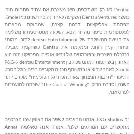
Dentsu לא רק משתתפת, היא מעצבת את עתיד התחום הזה,
כאשר Dentsu Ventures השקיעה לאחרונה בחדשנים כמו Emole,
מפתחת אפליקציות דרמה קצרה, שמחזקת מחויבות
לפלטפורמות סיפור מהדור הבא. השקעה אסטרטגית זו משלימה
את הגישה המשולבת של dentsu Entertainment לתוכן ממותג
ופיתוח קניין רוחני, וממקמת את Dentsu כשחקנית מובילה
בכלכלת היוצרים ובפורמטים של וידאו אנכיים. הפרויקט הזה הוא
האחרון בשותפות המתמשכת בין dentsu Entertainment ל-P&G
Studio, לאחר שהוציאו במשותף תכנים מקוריים רבים, כולל הסרט
התיעודי "תרבות הניצחון: גאוות הכדורגל הפולינזית" מוקדם יותר
השנה, וסדרת הדוקו "The Cost of Winning" שזכתה למועמדות
לפרס אמי.
"ב-P&G Studios, אנחנו מחויבים לשפר את האופן שבו הצרכנים
מתקשרים עם המותגים שלנו", אמרה
אנה סאלפלד (
Anna