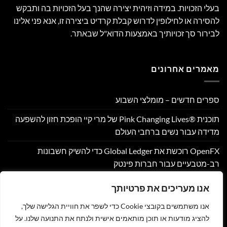
בעלי הזכויות. במידה וזיהית יצירה שהנך בעל הזכויות בה ותבקש
להסירה או לחילופין לדרוש קבלת קרדיט ביצירה זו, אנא פני אלינו
לבירור סך זכויותיך באמצעות הדוא"ל שבאתר.
מאמרים אחרונים
ספרים חדשים – מומלצי השבוע
תוכנית Pink Changing Lives®‎ של מרי קיי הופכת חזון להשפעה
מדידה עבור נשים ברחבי העולם
OpenFX רוכשת את Global Ledger כדי להשיק חשבונות
רב-מטבעיים עבור חברות פינטק
Hamilton Reserve Bank ו- SEE Capital Hamilton Ltd.‎ התקשרו
אנו מעריכים את פרטיותך
בהסכם שיווק והפניית לקוחות
אנו משתמשים בקובצי Cookie כדי לשפר את חוויית הגלישה שלך,
PU Prime מרחיבה את המסחר בזהב עם השקת XAUUSD247
להציג מודעות או תוכן מותאמים אישית ולנתח את התנועה שלנו. על