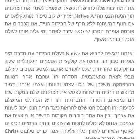
Saalfeld
), ראשת P&G Studios
. "המיקרו אופרת סבון הזו מדגימה
את המחויבות שלנו לחדשנות כשאנו שואפים לשמח את הצרכנים
תוך הנעת הצמיחה של Native. על ידי שילוב סיפורי מותג קלאסיים
עם הנוף המשתנה ללא הרף של הבידור הנייד, אנו מכבדים את
פורמט אופרת הסבון ש-P&G עזרה לפתח ומייעלים אותו לעולם
אנכי, חברתי ראשון".
"אנחנו נרגשים להביא את Native לעולם הבידור עם סדרת מיני
אופרת סבון הזו, בהשראת קולקציית הטעמים הגלובליים שלנו.
בדיוק כמו שהריחות שלנו לוקחים אתכם למסע מסביב לעולם,
מבלי לצאת מהאמבטיה, הסדרה הזו עוקבת אחרי דמויות
בהרפתקה משלהן של גילוי עצמי וביטחון עצמי. אנחנו תמיד
מחפשים דרכים חדשניות לפגוש את הצרכנים שלנו במקום שבו
הם נמצאים, והסדרה החברתית הזו היא הפורמט המושלם
לסיפור. זהו הקנבס המושלם להראות כיצד הריח הנכון יכול לשנות
את עצמך—בין אם אתם חוקרים מקומות חדשים או מוצאים את
עצמכם. אנחנו לא יכולים לחכות שהצופים יבחינו ברמזים הכיפיים
לאוסף השזורים לאורך כל העלילה", אמר
כריס טלבוט (
Chris
Talbott
), מנכ"ל Native