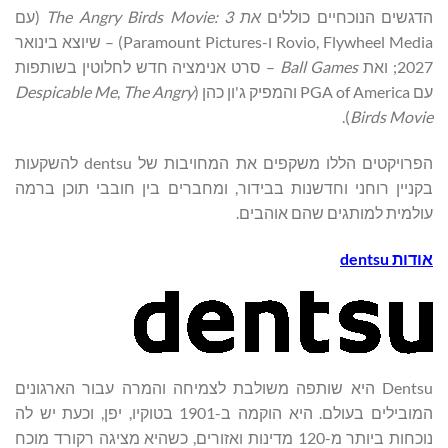
הדגשים הנוכחיים כוללים
את The Angry Birds Movie: 3
(עם
Rovio, Flywheel Media ו-Paramount Pictures) – שיוצא בינואר
2027; ואת
Ball Games
– סרט אנימציה חדש לחלוטין בשותפות
עם PGA of America והמפיק ג'ון כהן (
The Angry
,
Despicable Me
).
Birds Movie
הפרויקטים הללו משקפים את המחויבות של dentsu להשקעות
בקניין רוחני וחדשנות בבידור, ומחברים בין חובבי תוכן ברמה
עולמית למותגים שהם אוהבים.
אודות
dentsu
Dentsu היא שותפה משולבת לצמיחה והמרה עבור הארגונים
המובילים בעולם. היא הוקמה ב-1901 בטוקיו, יפן, וכעת יש לה
נוכחות ביותר מ-120 מדינות ואזורים, כשהיא מציגה רקורד מוכח