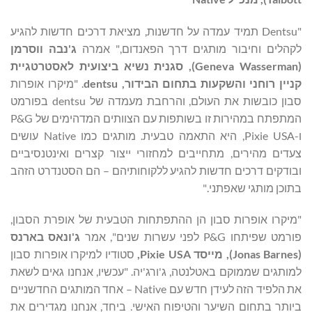
"Dentsu תמיד עמדה על חדשנות, מציאת דרכים חדשות להגיע
לקהלים וחיבור מותגים דרך הפאנדום," אמרה
ג'נבה ווסרמן
(
Geneva Wasserman
), סגנית נשיא ביצועית לאסטרטגיית
קניין רוחני והשקעות בתחום הבידור,
dentsu
. "מיקרו אופרות
סבון כובשות את העולם, והרחבת מעמדה של dentsu בפורמט
המתפתח במהירות זו בשותפות עם הצוותים המדהימים של P&G
ו-Pixie USA, היא התאמה טבעית. מותגים כמו Native עושים
צעדים מהירים, מתחייבים למחזורי ייצור קצרים ואינטנסיביים
ובודקים דרכים חדשות להגיע ללקוחותיהם – הם הסטנדרט הזהב
בתוכן מותגי שאפתני."
"מיקרו אופרות סבון הן ההתפתחות הטבעית של אופרת הסבון,
פורמט שפיתחו P&G לפני עשרות שנים", אמר
ג'ונאס בארנס
(
Jonas Barnes
), מייסד Pixie USA,
סטודיו למיקרו אופרות סבון
למותגים שממוקם באטלנטה, ג'ורג'יה. "עכשיו, אנחנו גאים לשאת
את הלפיד הזה לעידן חדש עם Native – אחד המותגים החדשניים
ביותר בתחום השיער והטיפוח האישי. ביחד, אנחנו מגדירים את