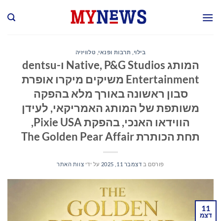
Ski
t
conten
בילוי, תרבות ופנאי
,
טלוויזיה
המותג Native, P&G Studios ו-dentsu
Entertainment משיקים מיקרו אופרת
סבון ראשונה באורך מלא בהפקה
משותפת של המותג האמריקאי, לעידן
הווידאו האנכי, בהפקת Pixie USA,
תחת הכותרת The Golden Pear Affair
פורסם ב
דצמבר 11, 2025
על ידי
צוות האתר
11
דצמ