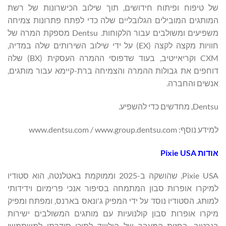
של טיפוח ופיתוח חידושים, תוך שילוב הכישרונות של רשת
המותגים המובילים הגלובליים שלה כדי לפתח פתרונות צמיחה
משפיעים ומשולבים עבור הלקוחות. Dentsu מספקת המרה של
חוויות מקצה לקצה (EX) על ידי שילוב השירותים שלה במדיה,
CXM וקריאייטיב, בעוד שדפוסי ההמרה העסקית (BX) שלה
דוחפים את גבולות ההמרה והצמיחה ברת-קיימא עבור מותגים,
אנשים והחברה.
Dentsu, מחדשים כדי להשפיע.
למידע נוסף: www.dentsu.com / www.group.dentsu.com
אודות Pixie USA
Pixie USA, שהושקה ב-2025 וממוקמת באטלנטה, הוא סטודיו
למיקרו אופרות סבון המתמחה בסיפור אנכי פרימיום וידידותי
למותג. הסטודיו נוסד על ידי המפיק ג'ונאס בארנס, ומפתח ומפיק
מיקרו אופרות סבון קולנועיות עם מותגים המשולבים ישירות
בנרטיב. בחזית המעבר של הוליווד לתוכן סידרתי למשתמשי