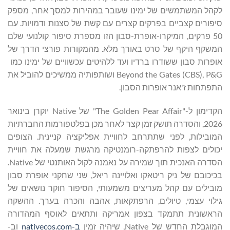
לקהל המשתמשים של ימינו שעובר במהירות למסך אחר, מספק
סיפורים קצביים בפרקים קצרים עם קשת של סצנות ודמויות. עם
50 פרקים, המיקרו-אופרת-סבון הזו מספרת סיפור קולנועי שלם
המשקף היקף של סרט באורך מלא. מהמקורות פורצי הדרך של
אופרות סבון ששודרו ברדיו ועד ללהיטים עכשוויים של ימינו כמו
Beyond the Gates (CBS), P&G ושותפותיה ממשיכים להוביל את
התפתחות ז'אנר אופרות הסבון.
הקדימון ל-"The Golden Pear Affair" של Native יוקרן בינואר
2026, והסדרה תושק זמן קצר לאחר מכן בפלטפורמות החברתיות
המובילות, לפני שתתרחב לחוויית אפליקציה קניינית. הצופים
יכולים לצפות להרפתקה-רומנטיקה מרגשת שמעלה את חוויית
הסדרה האנכית תוך שמירה על נאמנה לקול האותנטי של Native.
בכיכובם של ניק ריטאקו ואלויינה ריאל, שני שחקני אופרת סבון
מובילים עם קהל מעריצים משמעותי, הסיפור חוקר נושאים של
גילוי עצמי, טיולים, הרפתקאות, אהבה והכרה בערך. ההשקה
הראשונית תתמקד בצפון אמריקה ותתאים לאוסף המהדורה
המוגבלת החדש של Native, שיהיה זמין
ב-nativecos.com
וב-