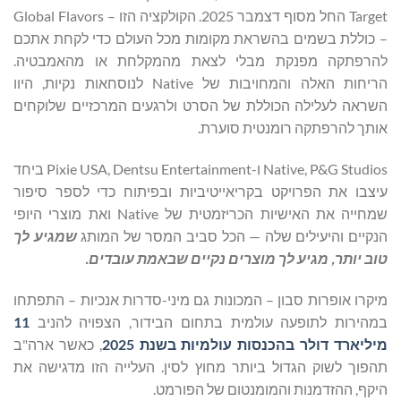
Target החל מסוף דצמבר 2025. הקולקציה הזו – Global Flavors
– כוללת בשמים בהשראת מקומות מכל העולם כדי לקחת אתכם
להרפתקה מפנקת מבלי לצאת מהמקלחת או מהאמבטיה.
הריחות האלה והמחויבות של Native לנוסחאות נקיות, היוו
השראה לעלילה הכוללת של הסרט ולרגעים המרכזיים שלוקחים
אותך להרפתקה רומנטית סוערת.
Native, P&G Studios ו-Pixie USA, Dentsu Entertainment ביחד
עיצבו את הפרויקט בקריאייטיביות ובפיתוח כדי לספר סיפור
שמחייה את האישיות הכריזמטית של Native ואת מוצרי היופי
הנקיים והיעילים שלה — הכל סביב המסר של המותג
שמגיע לך
טוב יותר, מגיע לך מוצרים נקיים שבאמת עובדים.
מיקרו אופרות סבון – המכונות גם מיני-סדרות אנכיות – התפתחו
במהירות לתופעה עולמית בתחום הבידור, הצפויה להניב
11
מיליארד דולר בהכנסות עולמיות בשנת 2025
, כאשר ארה"ב
תהפוך לשוק הגדול ביותר מחוץ לסין. העלייה הזו מדגישה את
היקף, ההזדמנות והמומנטום של הפורמט.