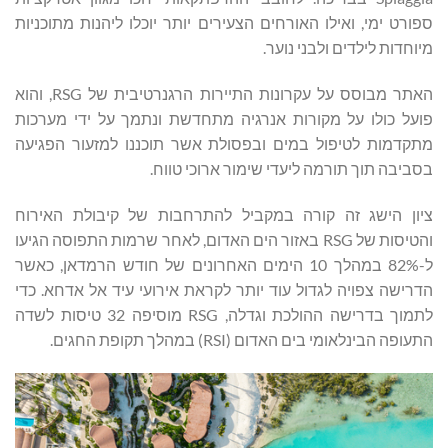
ספורט ימי, ואילו האורחים הצעירים יותר יוכלו ליהנות מתוכניות
מיוחדות לילדים ולבני נוער.
האתר מבוסס על עקרונות התיירות הרגנרטיבית של RSG, והוא
פועל כולו על מקורות אנרגיה מתחדשת ונתמך על ידי מערכות
מתקדמות לטיפול במים ובפסולת אשר תוכננו למזעור הפגיעה
בסביבה תוך תורמה ליעדי שימור ארוכי טווח.
ציון הישג זה קורה במקביל להתרחבות של קיבולת האירוח
והטיסות של RSG באזור הים האדום, לאחר שרמות התפוסה הגיעו
ל-82% במהלך 10 הימים האחרונים של חודש הרמדאן, כאשר
הדרישה צפויה לגדול עוד יותר לקראת אירועי עיד אל אדחא. כדי
לתמוך בדרישה ההולכת וגדלה, RSG מוסיפה 32 טיסות לשדה
התעופה הבינלאומי בים האדום (RSI) במהלך תקופת החגים.