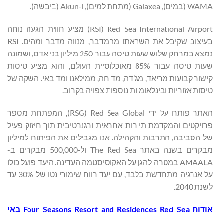
WAMA (במים), Galaxea (מתחת למים), ו-Akun (ביבשה).
Red Sea International Airport ‏(RSI) מציע חווית הגעה נוחה
בעיצוב שקיבל את השראתו מהמדבר, מנווה מדבר ומהים. RSI
נמצא במרחק שלוש שעות טיסה עבור 250 מיליון בני אדם, ושמונה
שעות טיסה עבור 85% מאוכלוסיית העולם, והוא מציע טיסות
קישור קבועות מריאד, מג’דה, מדוחה, ממילאנו ומדובאי. השקה של
טיסות אזוריות ובינלאומיות נוספות צפויה בקרוב.
האתר פותח על ידי Red Sea Global ‏(RSG), המפתחת מספר
פרויקטים והמקדמת תיירות אחראית ורגנרטיבית תוך חיזוק פעיל
של הסביבה, התרבות והקהילה. אנו מגבילים את הפיתוח למיליון
מבקרים בשנה באתר The Red Sea ול-500,000 מבקרים ב-
AMAALA במטרה להגן על האקוסיסטמה העדינה. היעד פועל כולו
על אנרגיה מתחדשת בלבד, עם יעד רווח שימורי נטו של 30% עד
לשנת 2040.
אודות
Four Seasons Resort and Residences Red Sea
באי