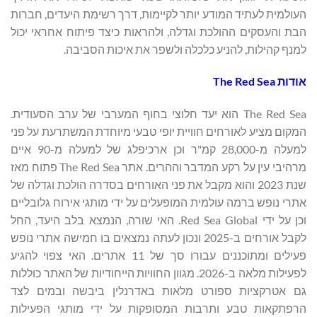
העולמית לעתיד המודע יותר לקיימות, דרך רשימת היעדים, חברות
הבת והעסקים ההולכת וגדלה, ולהראות כיצד פיתוח אחראי יכול
למנף קהילות, להניע כלכלה ולשפר את איכות הסביבה.
אודות
The Red Sea
The Red Sea הוא יעד חלוצי בחוף המערבי של ערב הסעודית.
המקום מציע לאורחים חוויית יופי טבעי מיוחדת המשתרעת על פני
למעלה מ-28,000 קמ"ר וכן ארכיפלג של למעלה מ-90 איים
מרהיבי עין על רקע המדבר וההרים. אתר The Red Sea פתוח מאז
שנת 2023 והוא מקבל את פני האורחים בסדרה הולכת וגדלה של
אתרי נופש ברמה עולמית המופעלים על ידי מותגי אירוח גלובליים
וכן על ידי Red Sea Global. האי שורה, הנמצא בלב היעד, החל
לקבל אורחים ב-2025 ונכון לעתה נמצאים בו חמישה אתרי נופש
פעילים ומתוכננים עבורו סך של 11 אתרים. האי צפוי להגיע
לפעילות מלאה ב-2026. מגוון החוויות הייחודיות של האתר כוללות
גם אטרקציות ספורט מלאות באדרנלין ביבשה ובמים לצד
הרפתקאות טבע ותרבות המסופקות על ידי מותגי הפעילות