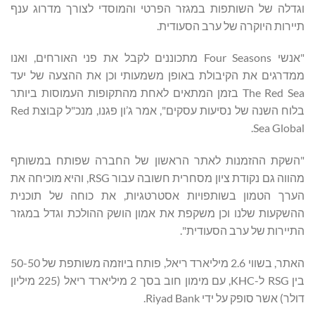
וגדלה של השותפות במגזר הפרטי והמוסדי לצורך מדרוג ענף
תיירות היוקרה של ערב הסעודית.
"אנשי Four Seasons מתכוננים לקבל את פני האורחים, ואנו
ממדרגים את הקיבולת באופן משמעותי וכן את ההצעה של יעד
The Red Sea בזמן המתאים לאחת מהתקופות העמוסות ביותר
בלוח השנה של נסיעות עסקים", אמר ג’ון פגנו, מנכ"ל קבוצת Red
Sea Global.
"השקת ההזמנות לאתר הראשון של החברה שפותח במשותף
מהווה גם נקודת ציון מסחרית חשובה עבור RSG, והיא מוכיחה את
הערך הטמון בשותפויות אסטרטגיות, את כוחה של תוכנית
ההשקעות שלנו וכן משקפת את אמון הושק ההולכת וגדל במגזר
התיירות של ערב הסעודית".
האתר, בשווי 2.6 מיליארד ריאל, פותח ביוזמה משותפת של 50-50
בין RSG ל-KHC, עם מימון חוב בסך 2 מיליארד ריאל (225 מיליון
דולר) אשר סופק על ידי Riyad Bank.