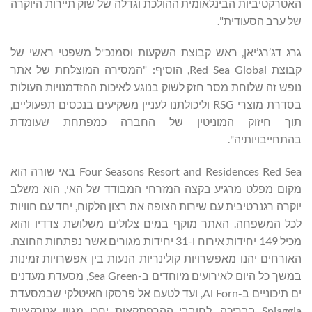
האטרקטיביות הבינלאומית ההולכת וגדלה של שוק תיירות היוקרה
של ערב הסעודית".
גרג דג’רג’יאן, ראש קבוצת השקעות וסמנכ"ל משפטי ראשי של
קבוצת Red Sea Global, הוסיף: "המסירה המוצלחת של אתר
נופש זה שלוחת מסר חזק לשוק בנוגע לאיכות ההזדמנויות העולות
בסדרת מוצרי RSG וליכולתנו לעניין משקיעים בנכסים תפעוליים,
תוך חיזוק המוניטין של החברה כמפתחת שעומדת
בהתחייבויותיה".
Four Seasons Resort and Residences Red Sea באי שורה הוא
מקום מפלט מרגיע בקצה המזרחי המבודד של האי, הוא משלב
יוקרה רגנרטיבית עם שירות הצופה את רצון הלקוח, יחד עם חוויות
לכל המשפחה. האתר מוקף במים צלולים משלושת צדדיו והוא
מכיל 149 יחידות אירוח ו-31 יחידות מגורים אשר נפתחות החוצה.
האורחים יהנו מאפשרויות קולינריות הנעות בין אפשרויות זמינות
במשך כל היום לאירועים מיוחדים ב-Sea Green, ‏מסעדת מעדנים
ים תיכוניים ב-Al Forn, ועד לטעם אל פרסקו האיטלקי שבמסעדת
Spiaggia בבריכה. לחובבי ההרפתקאות יחכו מגוון אטרקציות