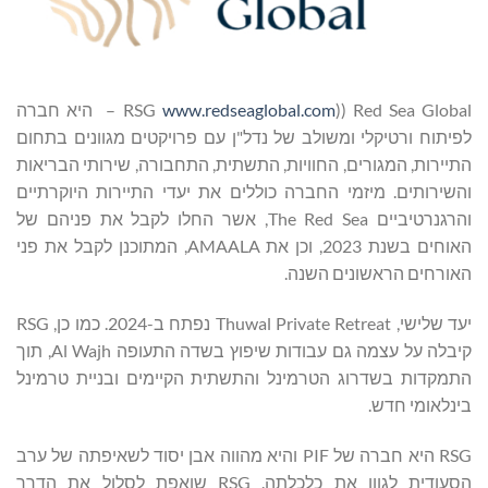
Red Sea Global ‏((RSG
www.redseaglobal.com
– היא חברה
לפיתוח ורטיקלי ומשולב של נדל"ן עם פרויקטים מגוונים בתחום
התיירות, המגורים, החוויות, התשתית, התחבורה, שירותי הבריאות
והשירותים. מיזמי החברה כוללים את יעדי התיירות היוקרתיים
והרגנרטיביים The Red Sea, אשר החלו לקבל את פניהם של
האוחים בשנת 2023, וכן את AMAALA, המתוכנן לקבל את פני
האורחים הראשונים השנה.
יעד שלישי, Thuwal Private Retreat נפתח ב-2024. כמו כן, RSG
קיבלה על עצמה גם עבודות שיפוץ בשדה התעופה Al Wajh, תוך
התמקדות בשדרוג הטרמינל והתשתית הקיימים ובניית טרמינל
בינלאומי חדש.
RSG היא חברה של PIF והיא מהווה אבן יסוד לשאיפתה של ערב
הסעודית לגוון את כלכלתה. RSG שואפת לסלול את הדרך