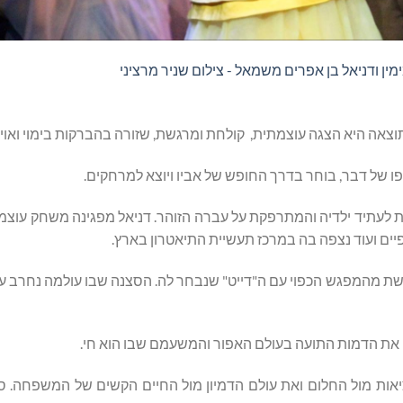
מין ודניאל בן אפרים משמאל - צילום שניר מרציני
ה היא הצגה עוצמתית, קולחת ומרגשת, שזורה בהברקות בימוי ואויר
של דבר, בוחר בדרך החופש של אביו ויוצא למרחקים.
עתיד ילדיה והמתרפקת על עברה הזוהר. דניאל מפגינה משחק עוצמת
יים ועוד נצפה בה במרכז תעשיית התיאטרון בארץ.
ת מהמפגש הכפוי עם ה"דייט" שנבחר לה. הסצנה שבו עולמה נחרב ע
את הדמות התועה בעולם האפור והמשעמם שבו הוא חי.
ציאות מול החלום ואת עולם הדמיון מול החיים הקשים של המשפחה. ס