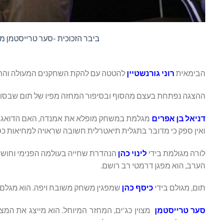
ביבר הזכוכית -סער טרייסטמן מי
הבימאית
רוני גורנשטיין
להטטה עם להקת השחקנים המעולה והתוצא
ההצגה נפתחת בעצם מהסוף ובסיפור המחזה מפיו של תום שבסופו 
דניאל בן אפרים
מגלמת במשחק מופלא את אמנדה, האם הדואגת ל
ואין ספק כי מדובר בתגלית תיאטרלית חשובה שראויה למחיאות כפ
לורה מגולמת בידי
לינוי כהן
הנהדרת שחייה בעולמה הפנימי וחושש
הערב, הוא מפגן דרמטי רב רושם.
תום, מגולם בידי
כיסף כהן
שמפגין משחק משובח ויפה. הוא מגלם 
סער טרייסטמן
מצוין כג'ים, המחזר המיוחל. הוא מייצג את המ