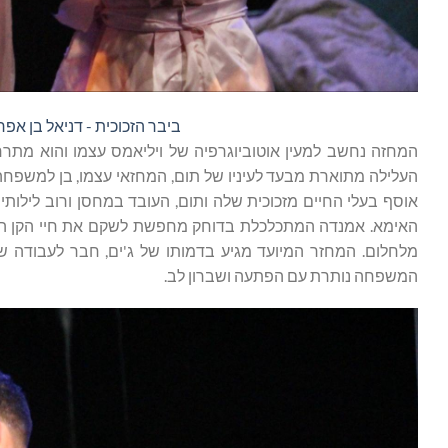
ביבר הזכוכית - דניאל בן אפרי
המחזה נחשב למעין אוטוביוגרפיה של ויליאמס עצמו והוא מת
העלילה מתוארת מבעד לעיניו של תום, המחזאי עצמו, בן למשפחה
אוסף בעלי החיים מזכוכית שלה ותום, העובד במחסן ורוב לילותי
האימא. אמנדה המתכלכלת בדוחק מחפשת לשקם את חיי הקן המש
מלחלום. המחזר המיועד מגיע בדמותו של ג'ים, חבר לעבודה 
המשפחה נותרת עם הפתעה ושברון לב.