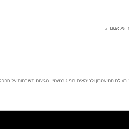
ה של אמנדה.
בעולם התיאטרון ולבימאית רוני גורנשטיין מגיעות תשבחות על ההפ