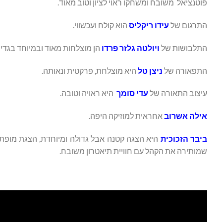
פוטנציאל משובח ומשחקו ראוי לציון וטוב מאוד.
התרגום של
עידו ריקליס
הוא קולח ועכשווי.
התלבושות של
ויולטה גלזר פרדו
הן מוצלחות מאוד ובמיוחד בגדי
התפאורה של
ניצן טל
היא מוצלחת, פרקטית ונאותה.
עיצוב התאורה של
עדי סומך
היא ראויה וטובה.
אילה אשרוב
אחראית למוזיקה היפה.
ביבר הזכוכית
היא הצגה קטנה אבל גדולה ומיוחדת, הצגת מופת 
שמותירה את הקהל עם חוויית תיאטרון משובח.