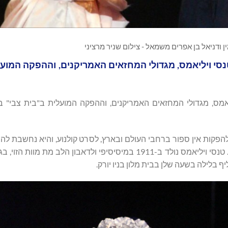
ן ודניאל בן אפרים משמאל - צילום שניר מרציני
נסי ויליאמס, מגדולי המחזאים האמריקנים, וההפקה המוע
יאמס, מגדולי המחזאים האמריקנים, וההפקה המועלית ב"בית צבי" ב
1944 וההצגה זכתה להצלחה, להפקות אין ספור ברחבי העולם ובארץ, לסרט קולנוע, והיא נחשב
 בלילה בשעה שלן בבית מלון בניו יורק.