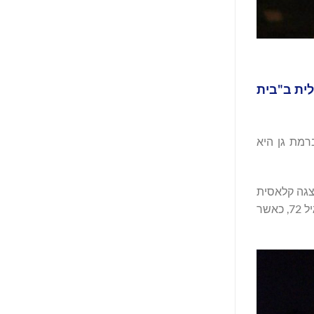
לית ב"בית
רמת גן היא
ת להצגה קלאסית
המאפשרת לשחקנים להתבלט ולהפגין יכולות דרמטיות מוצלחות. טנסי ויליאמס נולד ב-1911 במיסיסיפי ולדאבון הלב מת מוות הזוי, בגיל 72, כאשר