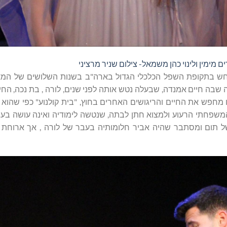
ם מימין ולינוי כהן משמאל- צילום שניר מרציני
רחש בתקופת השפל הכלכלי הגדול בארה"ב בשנות השלושים של המ
 שבה חיים אמנדה, שבעלה נטש אותה לפני שנים, לורה , בת נכה, החי
ו מחפש את החיים והריגושים האחרים בחוץ, "בית קולנוע" כפי שהוא
פחתי הרעוע ולמצוא חתן לבתה, שנטשה לימודיה ואינה עושה בעצ
של תום ומסתבר שהיה אביר חלומותיה בעבר של לורה , אך ארוחת