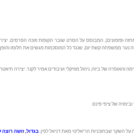
(מחזה ופזמונים), המבוסס על הסרט שובר הקופות וזוכה הפרסים. יציר
10 פרסי טוני בניו יורק, ובמרכזה נער ממשפחה קשת יום, שנגד כל המוסכמות מגשים את חלומו ו
ה והאופרה של ביזה, ניהול מוזיקלי ועיבודים אמיר לקנר. יצירה תיאטר
בימויה של ציפי פינס.
 על השקר שבתוכניות הריאליטי מאת דניאל לפין.
בגדול, זושה רוצה ל