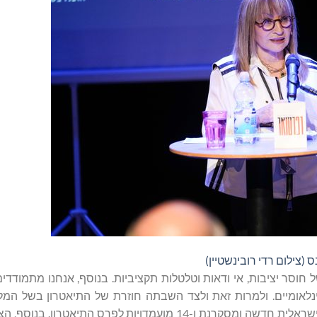
ס (צילום רדי רובינשטיין)
 חוסר יציבות, אי ודאות וטלטלות תקציביות. בנוסף, אנחנו מתמודד
נלאומיים. ולמרות זאת ולצד השבתה חוזרת של התיאטרון בשל המל
מסכמים עונה מוצלחת, פורה ומגוונות, עם יצירות מופת, מחזאות ישראלית חדשה ומסקרנת ו-14 מועמדויות לפר