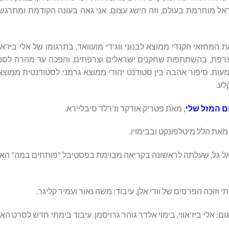
אל מוחרמת בעולם, וזה הישג עצום. אני גאה בעונה הקודמת ומתרגש
המחזאי הקנדי ממוצא לבנוני ווג'די מועוואד, בתרגומו של אלי ביז'אווי
בצרפת, בהשתתפות שחקנים ישראלים וצרפתים, והפכה עד מהרה לסנ
עות. סיפור אהבה בין סטודנט יהודי ממוצא גרמני לסטודנטית ממוצא 
לע.
ם המזל שלי
,
מאת פטריק אודקר וז'רלד סיבליירא.
את הלל מיטלפונקט ובבימויו.
 גל, שעלתה לראשונה בקריאה מבוימת בפסטיבל "פותחים במה" האחרו
זוכה הפרסים של וודי אלן, עיבוד: משה נאור ועמיר קליגר.
אלי ביז'אווי, בימוי אלדר גוהר גרויסמן. עיבוד בימתי חדש לסרט האייק