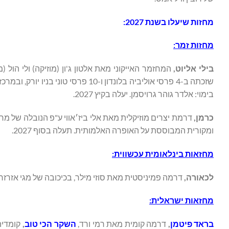
מחזות שיעלו בשנת 2027:
מחזות זמר:
בילי אליוט,
המחזמר האייקוני מאת אלטון ג'ון (מוזיקה) ולי הול 
שזכתה ב-4 פרסי אוליביה בלונדון ו-
בימוי: אלדר גוהר גרויסמן. יעלה בקיץ 2027.
כרמן,
דרמת יצרים מוזיקלית מאת אלי ביז׳אווי ע"פ הנובלה של מרימ
ומקורית המבוססת על האופרה האלמותית. תעלה בסוף 2027.
מחזאות בינלאומית עכשווית:
לכאורה,
דרמה פמיניסטית מאת סוזי מילר, בכיכובה של מגי אזרזר ו
מחזאות ישראלית:
בראד פיטמן
,
דרמה קומית מאת רמי ורד,
השקר הכי טוב
,
קומדיה