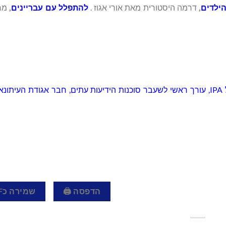
ילדים
,
דרמה היסטורית מאת אורי אגוז .
להתפלל עם עבריינים
,
מחז
הכותב הוא חיים נוי, עיתונאי, עורך ראשי סוכנות החדשות הבינ"ל IPA, עורך ראשי לשעבר סוכנות הידיעות עתים, חבר אג
הדפסה 🖨
שמירה כPDF 📄