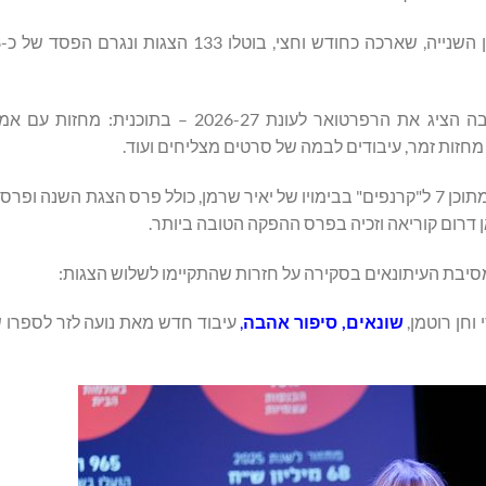
תיאטרון בית ליסין ע"ש ברוך איבצ'ר ערך מסיבת עיתונאים, שבה הציג את הרפרטואר לעונת -27
זות זמר, עיבודים לבמה של סרטים מצליחים ועוד.
בית ליסין סיכם עונה מוצלחת, עם 14 מועמדויות לפרס התיאטרון, מתוכן 7 ל"קרנפים" בבימויו של יאיר שרמן, כולל פרס הצג
ן דרום קוריאה וזכיה בפרס ההפקה הטובה ביותר.
סיבת העיתונאים בסקירה על חזרות שהתקיימו לשלוש הצגות:
וחן רוטמן,
שונאים, סיפור אהבה
,
עיבוד חדש מאת נועה לזר לספרו ש