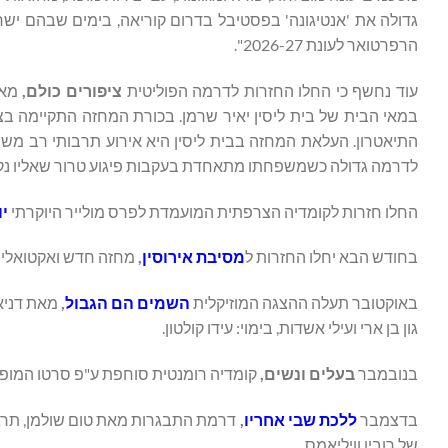
גדולה את 'אנטיגונה' בפסטיבל בדרום קוריאה, בימים שבהם ישר
הרפרטואר לעונת 2026-27".
עוד נחשף כי החלו החזרות לדרמה הפוליטית
ציפורים כולם,
מאת 
במאי הבית של בית ליסין יאיר שרמן. בכורת המחזה התקיימה 
התיאטרון. העלאת המחזה בבית ליסין היא אירוע תרבותי רב משמ
לדרמה גדולה כשמשפחתו מתאחדת בעקבות פיגוע טרור שאליו נק
החלו חזרות לקומדיה הצרפתית המועמדת לפרס מולייר היוקרתי
יו
בחודש הבא יחלו החזרות ל
מסיבת אירוסין
,
מחזה חדש ואקטואלי מ
באוקטובר תעלה ההצגה המוזיקלית
השמים הם הגבול
,
מאת דניאל
גון בן ארי ועילי אשדות, בימוי: עידו קולטון.
בנובמבר
בעלים ונשים,
קומדיה רומנטית סוחפת ע"פ סרטו המופתי ו
בדצמבר
ללכת שבי אחריו
,
דרמת התבגרות מאת טום שולמן, תרגום: 
של רובין וויליאמס.