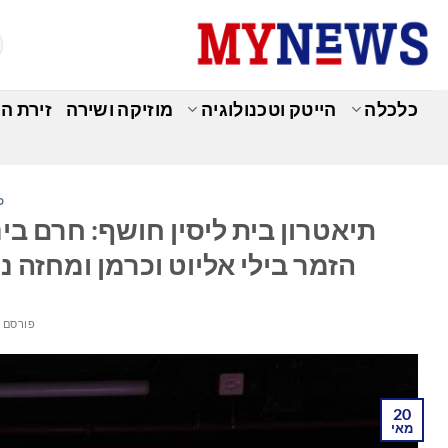
Ski
t
conten
כלכלה
הייטק וטכנולוגיה
מוזיקה ושירה
זירת ה
כ
תיאטרון בית ליסין חושף: חרם בי
הזמר בילי אליוט וכרמן ומחזה נ
פורסם 
20
מאי