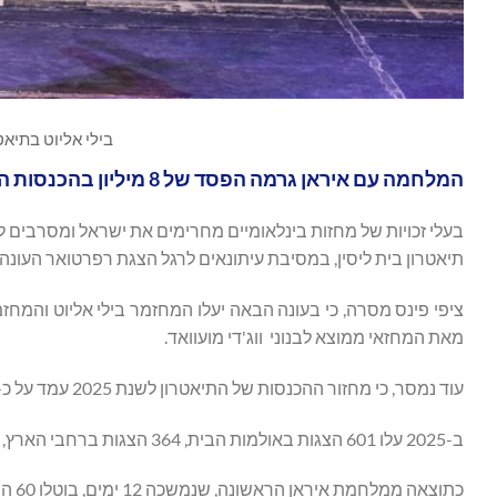
בילי אליוט בתיאטר
המלחמה עם איראן גרמה הפסד של 8 מיליון בהכנסות התיאטרון
בעלי זכויות של מחזות בינלאומיים מחרימים את ישראל ומסרבים
תיאטרון בית ליסין, במסיבת עיתונאים לרגל הצגת רפרטואר העונה
ציפי פינס מסרה, כי בעונה הבאה יעלו המחזמר בילי אליוט והמחז
מאת המחזאי ממוצא לבנוני ווג'די מועוואד.
עוד נמסר, כי מחזור ההכנסות של התיאטרון לשנת 2025 עמד על כ-68 מיליון שקל, מתוכם כ-75% הכנסות עצמיות.
ב-2025 עלו 601 הצגות באולמות הבית, 364 הצגות ברחבי הארץ, סה"כ: 965 הצגות.
כתוצאה ממלחמת איראן הראשונה, שנמשכה 12 ימים, בוטלו 60 הצגות במהלך 2025.