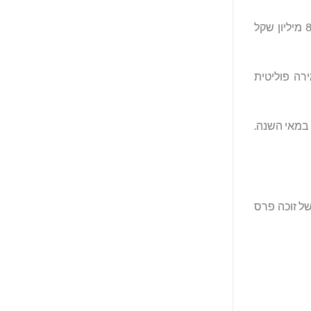
בארבעת החודשים הראשונים של 2026, בעקבות מלחמת איראן השנייה, שארכה כחודש וחצי, בוטלו 133 הצגות ונגרם הפסד של כ-8 מיליון שקל
2026 – בתוכנית: מחזות עם אמירה פוליטית
ת השנה ופרס במאי השנה.
ל זוכה פרס