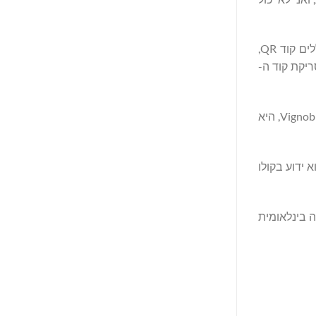
קולקציית היין כוללת שני יינות לבנים, מענבי 100% שרדונה, ושני יינות אדומים, בלנדים של ענבי מרלו וקברנה סוביניון. בקבוקי היין כוללים קוד QR,
רק על ידי סריקת קוד ה-
רוברט ווסמן הוא יזם איסלנדי. Maison Wesman, הידועה ביינות איכותיים מהכרמים של Chateau de Saint-Cernin ו-Vignoble des Verdots s, היא
והוביל את הלהקה לתהילה בינלאומית, עם להיטים כמו "Way Down We Go" ו-"All the Pretty Girls". הוא ידוע בקולו
ה בינלאומית