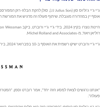
אוסף יין במהדורה מוגבלת. שיתוף פעולה זה מדגיש את המורשת ה
ז'וליאן ויאוד, מ-Michel Rolland and Associates.
ג'יי ג'יי ורוברט ישיקו רשמית את האוסף ב-10 בפברואר 2024, ביריד הסחר העולמי "WineParis".
"אנחנו נרגשים לצאת למסע הזה יחד", אמר רוברט וסמן. "המטרה 
פעולה".
ג'יי ג'יי ג'וליוס סון הוסיף: "הפרויקט הזה הוא חלום שהתגשם. השי