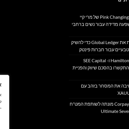
תוכנית Pink Changing Lives®‎ של מרי קיי
שפעה מדידה עבור נשים ברחבי
OpenFX רוכשת את Global Ledger כדי להשיק
בעיים עבור חברות פינטק
Hamilton Reserve Bank ו- SEE Capital
Hamilton Ltd. התקשרו בהסכם שיווק והפניית
א
PU מרחיבה את המסחר בזהב עם
ל
Corpay Cross-Border מונתה לשותפת המט"ח
י