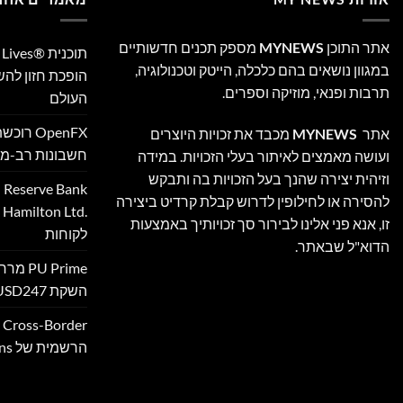
אתר התוכן
MYNEWS
מספק תכנים חדשותיים
במגוון נושאים בהם כלכלה, הייטק וטכנולוגיה,
הופכת חזון לה
תרבות ופנאי, מוזיקה וספרים.
העולם
אתר
MYNEWS
מכבד את זכויות היוצרים
חשבונות רב-מט
ועושה מאמצים לאיתור בעלי הזכויות. במידה
וזיהית יצירה שהנך בעל הזכויות בה ותבקש
להסירה או לחילופין לדרוש קבלת קרדיט ביצירה
‎
זו, אנא פני אלינו לבירור סך זכויותיך באמצעות
לקוחות
הדוא"ל שבאתר.
 Prime
השקת XAUUSD247
הרשמית של Ultimate Sevens