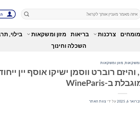
הת
מומחים
צרכנות
בריאות
מזון ומשקאות
בילוי, תר
השכלה וחינוך
 ומשקאות
,
מזון ומשקאות
ג'יי ג'יי ג'וליוס סון, סולן KALEO, והיזם רוברט ווסמן ישיקו אוסף יין ייחו
 ב-WineParis
רואר 6, 2025
על ידי
צוות האתר