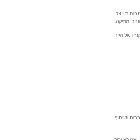
 הבלוז-רוק המפורסמת הבינלאומית KALEO, והיזם רוברט ווסמן (Robert Wessman ) איחדו כוחות ויצרו
בי מוזיקה.
הבית, בפיקוחו של היינן
ברות ושיתוף
ואני לא יכול