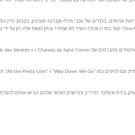
המעניק גישה לשיר מקורי של JJ, שכותרתו " One More Glass of Wine" (עוד כוס יין אחד). השיר לא שוחרר וניתן לגשת אליו 
ג'יי ג'יי הוא הסולן של KALEO 
אוויק, בירת איסלנד. הדרייב והכישרון האישי שלהם הביאו אותם להצלח