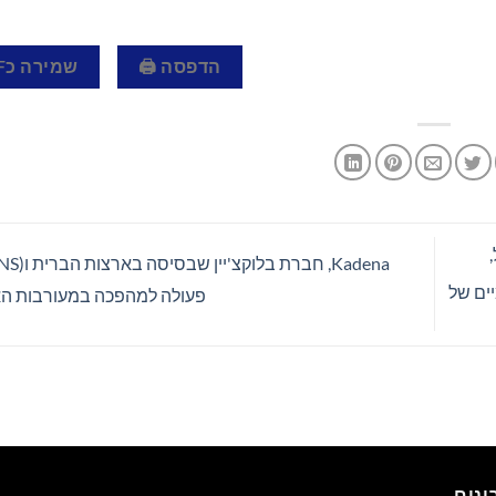
הדפסה 🖨
שמירה כPDF 📄
ים של
פעולה למהפכה במעורבות הא
נים