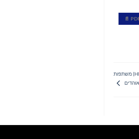
Kadena, חברת בלוקצ'יין שבסיסה בארצות הברית ו(HNS) משתפות
והדים