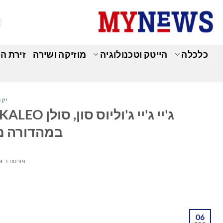
Ski
t
conten
כלכלה
הייטק וטכנולוגיה
מוזיקה ושירה
זירת ה
יין
במהדורה מוגבלת
פורסם ב
פב
06