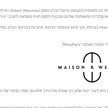
ג'יי ג'יי ג'וליוס סון (JJ Julius Son), סולן להקת
איסלנדית המשותפת שלהם ומבטיח לספק חוויה מופלאה לחובבי יין וחוב
היינות נוצרו בקיץ 2024, בידי ג'יי ג'יי ורוברט, ביקב Maison Wessman בצרפת, תוך מיזוג אינספור דגימות מחביות במרתף 
היא ליצור יינות שלא רק ישמחו את החיך אלא גם יספרו סיפור של ח
לוב של האהבה שלי למוזיקה עם אמנות ייצור היין הוא הזדמנות ייחודית, 