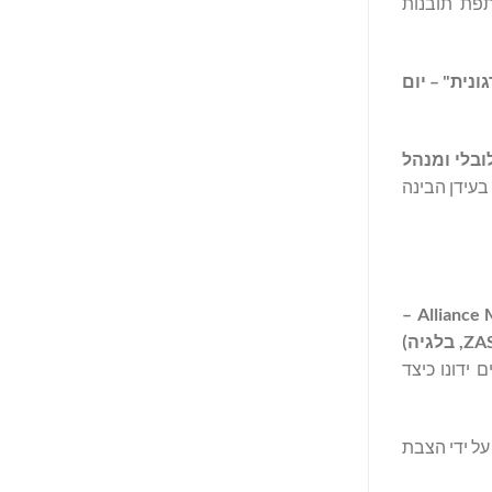
ECR . באמצעות מפגשים אינטראקטיביים ודיאלוגים עם מומחים, AGFA HealthCare משתפת תובנות
נית" – יום
ובלי ומנהל
בעידן הבינה
ד"ר פיטר סטרוהל (Alliance Medical –
בריטניה), יחד עם ד"ר דוידה איפוליטו (Fondazione IRCCS San Gerardo dei Tintori, איטליה), ד"ר פיליפ דקרס (בית החולים ZAS, בלגיה)
ידונו כיצד
רשת שלנו על ידי הצבת