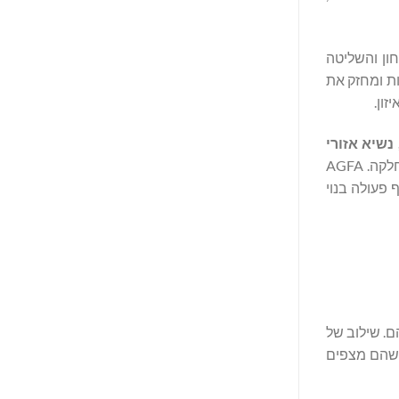
יטחון והשליטה
ויות ומחזק את
ון.
 נשיא אזורי
. "Enterprise Imaging מביאה דיוק ובהירות לכל רגע קליני, והופכת שנים של ניסיון לזרימה אבחונית חלקה. AGFA
ף פעולה בנוי
ן שלהם. שילוב של
 שהם מצפים