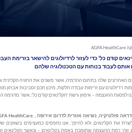
AGFA Heal
Enterp תציג את גישת 'הקלינאים קודם כל' כדי לעזור לרדיולוגים להישאר בזרימת
 אותם לעבוד בנוחות עם הטכנולוגיה שלהם
ס ECR 2026, תחשוף את החידושים האחרונים שלה בתחום ההדמיה, אשר משנים את החוויה הקליני
ת המעצימות רדיולוגים עם זרימות עבודה חלקות, מיכון חכם וסביבות אבחון 
', AGFA מוכנה להדגים כיצד הגענו לפסגת ההעצמה – אימוץ גישת 'הקלינאים קודם כל', אשר מדג
ראה פולטיקיה, נשיאה אזורית לדרום אירופה ,
FA HealthCare
שרת את הקלינאים, ולא להיפך. אנו נתפסים כמעצימים בשווקים של
. זוהי רמת ההעצמה שתומכת באמת בקלינאים – וכאשר הקלינאים זוכ