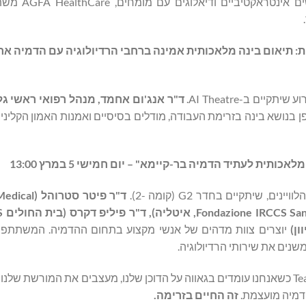
החינוך עומד בלב נוכחותנו בכנס 2026
 תיאום בינה מלאכותית אמינה ברחבי הרדיולוגיה עם הדמיה ארגו
ד"ר אנג'ום אחמד, מנהל רפואי ראשי גל
פן בנושא בינה בזרימת העבודה, מודלים בסיסיים ואמנות האמון הקליני 
ית לעתיד הדמיה בר-קיימא" – יום חמישי 5 במרץ 13:00
שיתקיים בחדר G2 (קומה -2).
ן)
יוצרים צוות מדהים של אנשי מקצוע בתחום ההדמיה. המשתתפים 
נים את שירותי הרדיולוגיה.
אנחנו לא יכולים לחכות לראות אתכם בווינה. הצטרפו ל-#TeamAGFA כשאנחנו עומדים בגאווה על הדוכן שלנו, מעצבים את המו
הדמיה מועצמת.
זה החיים בזרימה.