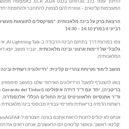
המעצימות קלינאים – ועוזרת להם לצמוח, להתחבר ולהתפתח יחד.
הרצאת ברק על בינה מלאכותית: "מפיקסלים לתוצאות מעשיות:
רביעי 4 במרץ 14:10 – 14:30
צפו בפורצת דרך בתחום הבינה הרבודה ב-AI Lightning Talk, אירוע שיתקיים ב-AI Theatre.
גלובלי של דימות ארגוני ובינה מלאכותית
, יעביר מושב יוצא דו
המלאכותית.
מושב לימוד וארוחת צהריים קלינית: "רדיולוגיה רשתית ובינה מלאכות
בואו להצטרף לפאנל הרדיולוגים האירופי שלנו במושב סימפוזיון הלוויינים, 
וד"ר אתנסיוס חלאזוניטיס (בית החולים הכללי אלכסנדרה, יוו
רשתות הדמיה בריאותית ותזרימי עבודה מבוססי בינה מלאכותית מש
'קלינאי ראשון'. וכאשר קלינאים הם הראשונים, אנחנו רואים את ה