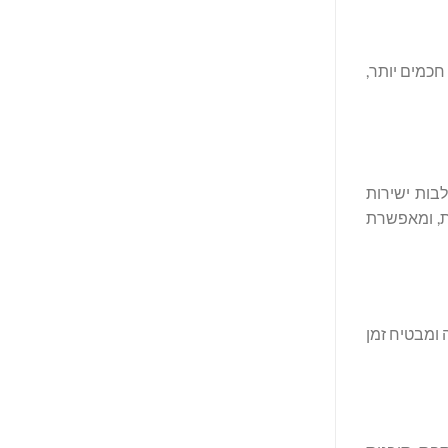
חכמים יותר,
בות ישירות
ת, ומאפשרת
הדמיה ללא גבולות, מסיר מורכבות מפעילות ה-IT, מאיץ פריסה ומבטיח זמן