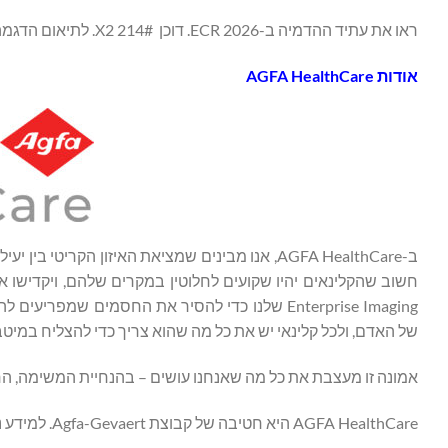
ראו את עתיד ההדמיה ב-ECR 2026. דוכן #X2 214. לתיאום הדגמה או להרשמה למפגשים קליניים, בקרו בכתובת:
אודות AGFA HealthCare
ב-AGFA HealthCare, אנו מבינים שמציאת האיזון הק
חשוב שהקלינאים יהיו שקועים לחלוטין במקרים שלהם, ויקדישו 
Enterprise Imaging שלנו כדי להסיר את החסמים
של האדם, ולכל קלינאי יש את כל מה שהוא צריך כדי להצליח במיטב
אמונה זו מעצבת את כל מה שאנחנו עושים – בהנחיית המשימה, החזו
AGFA HealthCare היא חטיבה של קבוצת Agfa-Gevaert. למידע נוסף על AGFA HealthCare, אנא בקרו בכתובת