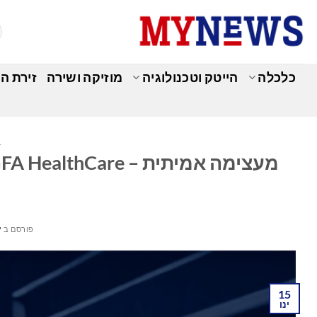
Ski
t
conten
כלכלה
הייטק וטכנולוגיה
מוזיקה ושירה
זירת ה
ב
פורסם ב
ינ
15
ינו