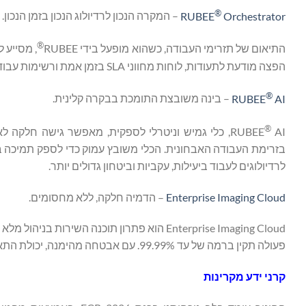
®
Orchestrator
RUBEE
– המקרה הנכון לרדיולוג הנכון בזמן הנכון.
®
התיאום של תזרימי העבודה, כשהוא מופעל בידי RUBEE
, מסייע 
הפצה מודעת לתעודות, לוחות מחווני SLA בזמן אמת ורשימות עבודה אישיות.
®
AI
RUBEE
– בינה משובצת התומכת בבקרה קלינית.
®
RUBEE
AI, כלי גמיש וניטרלי לספקית, מאפשר גישה חלקה 
בזרימת העבודה האבחונית. הכלי משובץ עמוק כדי לספק תמיכ
לרדיולוגים לעבוד ביעילות, עקביות וביטחון גדולים יותר.
Enterprise Imaging Cloud
– הדמיה חלקה, ללא מחסומים.
פעולה תקין ברמה של עד 99.99%. עם אבטחה מהימנה, יכולת התאמה קלה ושקט נפשי מובנה, הוא מבטיח הדמיה חלקה – בכל מקום.
קרני ידע מקרינות