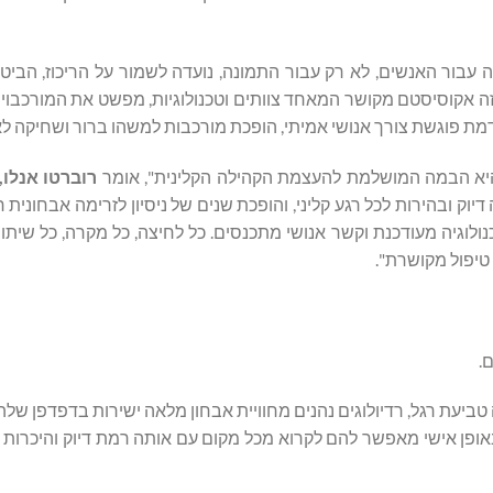
AGFA Heal, שנבנתה עבור האנשים, לא רק עבור התמונה, נועדה לשמור על הריכוז, הב
זה יותר מפתרון – זה אקוסיסטם מקושר המאחד צוותים וטכנולוגיות, מפשט את המורכב
מת פוגשת צורך אנושי אמיתי, הופכת מורכבות למשהו ברור ושחיקה לאיז
רוברטו אנלו,
, טכנולוגיה מעודכנת וקשר אנושי מתכנסים. כל לחיצה, כל מקרה, כל שיתו
טיפול מקושרת".
.
 של AGFA HealthCare, שאינה משאירה טביעת רגל, רדיולוגים נהנים מחוויית אבחון מלאה ישירות בדפדפ
ופן אישי מאפשר להם לקרוא מכל מקום עם אותה רמת דיוק והיכרות