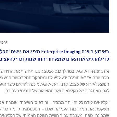
גרפיקה thCare
באירוע בווינה rise Imaging
כדי להדגיש את האדם שמאחורי החדשנות, וכדי להעצים
AGFA HealthCare, במהלך כנ
חכם יותר. AGFA הופכת ידע לפעולה ומספקת התקדמויו
הנושא לאירוע של 2026 'קרני ידע
לגבי האתגרים של הקלינאים ואת המציאות של תזרימי העבודה.
"קלינאים קודם כל זה יותר ממסר – זה דפוס חשיבה", אומרת
אנד
משקפת את המחויבות העמוקה שלנו – הטכנולוגיה קיימת כדי ל
שמבינה, צופה ומעצבת עבור חוויית העולם האמיתי של הקלינאים