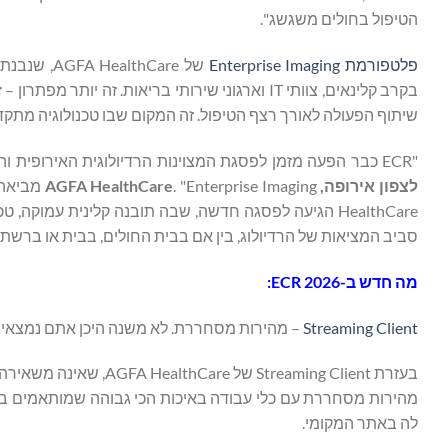
הטיפול בחולים משגשג".
פלטפורמת Enterprise Imaging
של thCare
בקרב קלינאים, צוותי IT וארגוני שירותי בריאות. 
שיתוף הפעולה לאורך רצף הטיפול. זה המקום שבו טכנולוגיה מתקד
"ECR כבר הפעה מזמן לפסגת המצוינות הרדיולוגית האירופית והיא הבמה המושלמת להעצמת הקהילה הקלינית", אומר
לצפון אירופה,
AGFA HealthCare
HealthCare הגיעה לפסגה חדשה, שבה תובנה קלינית עמוקה
סביב המציאות של הרדיולוג, בין אם בבית החולים, בבית או ברשת 
מה חדש ב-ECR 2026:
Streaming Client
– מהירות מסחררת. לא משנה היכן אתם נמצאים
בעזרת Streaming Client
מהירות מסחררת עם כלי עבודה באיכות הכי גבוהה שמותאמים בא
לה באתר המקומי.