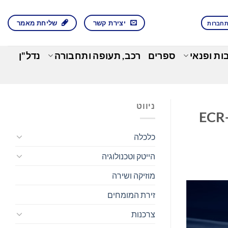
יצירת קשר
שליחת מאמר
חברות
בות ופנאי
ספרים
רכב, תעופה ותחבורה
נדל"ן
ניווט
מעצימה אמיתית – AGFA HealthCare מקרינה חדשנות בתחום ההדמיה ב-ECR
כלכלה
הייטק וטכנולוגיה
מוזיקה ושירה
זירת המומחים
צרכנות