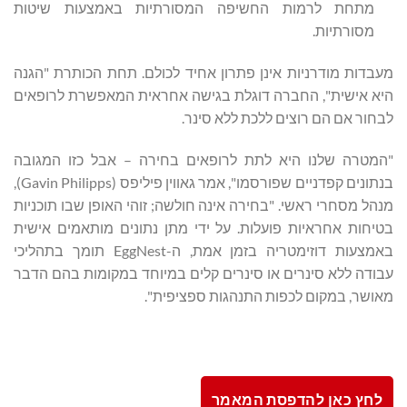
מתחת לרמות החשיפה המסורתיות באמצעות שיטות
מסורתיות.
מעבדות מודרניות אינן פתרון אחיד לכולם. תחת הכותרת "הגנה
היא אישית", החברה דוגלת בגישה אחראית המאפשרת לרופאים
לבחור אם הם רוצים ללכת ללא סינר.
"המטרה שלנו היא לתת לרופאים בחירה – אבל כזו המגובה
בנתונים קפדניים שפורסמו", אמר גאווין פיליפס (Gavin Philipps),
מנהל מסחרי ראשי. "בחירה אינה חולשה; זוהי האופן שבו תוכניות
בטיחות אחראיות פועלות. על ידי מתן נתונים מותאמים אישית
באמצעות דוזימטריה בזמן אמת, ה-EggNest תומך בתהליכי
עבודה ללא סינרים או סינרים קלים במיוחד במקומות בהם הדבר
מאושר, במקום לכפות התנהגות ספציפית".
לחץ כאן להדפסת המאמר