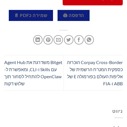
הדפסה 🖨
שמירה כPDF 📄
Corpay Cross-Border הוכרזה
Bitget משדרגת את Agent Hub
כספקית המט"ח הרשמית של
עם Skills ו-CLI, ומאפשרת ל-
אליפות העולם בפורמולה E של
OpenClaw להתחיל לסחור תוך
ABB ו-FIA
שלוש דקות
ניווט