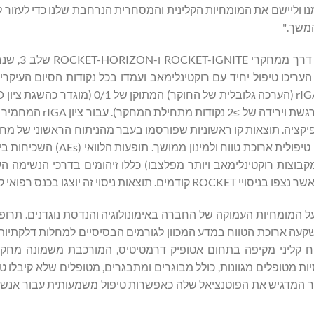
נו וליישם את המומחיות הקלינית והמסחרית הנרחבת שלנו כדי לעזור ל
בנובמבר 2025, פורסמו בכתב העת 
 אלפא-אדמת (msAD). שני המחקרים העריכו טיפול יחיד עם רוקטינלימאב ועמדו בכל נקודות הסיום ה
פפולציה או ליגניפיקציה. תוצאות קו ראשוניות שפורסמו בעבר מהניתוח הראשוני של
ארוך הטווח ROCKET-ASCEND הדגימו את הפוטנציאל להשפעה טיפולית ארוכ
100 שנות מטופל בכל אחת מקבוצות רוקטינלימאב ויותר מפלצבו) כללו זיהומים בדרכי הנשימה
י זה יוצגו בכנס רפואי קרוב.
ח על ידי Kyowa Kirin, תוך הסתמכות על המומחיות העמוקה של החברה באימונולוגיה והנדסת נוגדנים
עה ארוכת הטווח במדע המכוון לגורמים הבסיסיים למחלות דלקתיות כר
ית ROCKET שלב 3 היא תוכנית פיתוח קליני מקיפה בתחום אטופיק דרמטיטיס, המורכבת משמונה
סיות מטופלים מגוונות, כולל מבוגרים ומתבגרים, מטופלים שלא קיבלו ט
וכן אלו שטופלו בעבר בתרופות ביולוגיות ובמעכבי JAK, דבר המדגיש את הפוטנציאל שלה כאפשרות טיפול משמעותית ע