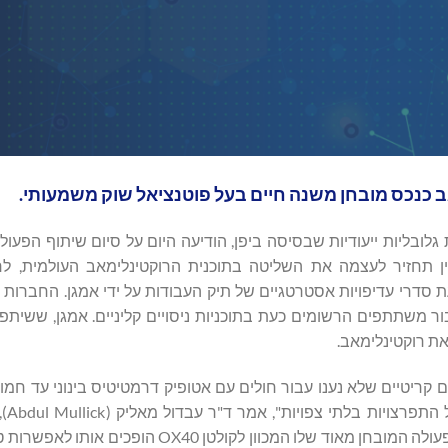
ב כנכס מובחן משנה חיים בעל פוטנציאל שוק משמעותי.
Kyowa Kirin Co., Ltd. (), חברת תרופות גלובליות ייעודיות שבסיסה ביפן, הודיעה היום על סיום שיתוף
קירין תחזיר לעצמה את השליטה בתוכנית הרוקטינלימאב העולמית, ל
ת סדרי עדיפויות אסטרטגיים של תיק העבודות על ידי אמגן. החברות 
 משתתפים הרשומים כעת בתוכניות ניסויים קליניים. אמגן, ששיתפ
ל בצרכים קריטיים שלא נענו עבור חולים עם אטופיק דרמטיטיס בינוני עד 
אפשרויות חד
תפעול ראשי של Kyowa Kirin. "המדע של רוקטינלימאב ומנגנון הפעולה המובחן מאוד שלו המכוון ל