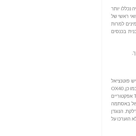
פיל יתרון-סיכון חיובי באופן כללי לאורך התוכנית הקלינית שלב 3 שלו, אליה נכללו יותר
Takeyos), סגן נשיא בכיר ומנהל רפואי ראשי של
מינים למרות
נית בכנסים
.
ינלימאב יש פוטנציאל
להיות הטיפול הראשון והיחיד לאיזון מחדש של תאי T אשר מעכב ומפחית תאי T אפקטור פתוגניים ותאי זיכרון על ידי מיקוד בקולטן OX40. כמו כן, OX40
הוא קולטן קו-סטימולטורי האחראי על הפעלת תגובות דלקתיות מערכתיות ומקומיות בדלקת עור אטופית ובמצבים אחרים. דווח כי תאי T אפקטוריים
טיפול באסתמה
ן שמצבים אחרים שבהם חוסר איזון של תאי T הוא שורש הדלקת. הנוגדן
לותו לא הוערכו על