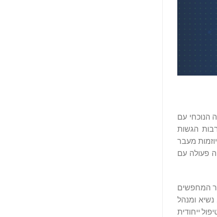
 הפעולה הנוכחי עם
רבות הגשות
יוזמות מעבר
ה פעולה עם
חמור המחפשים
שות וארוכות טווח שעשויות לטפל באופי הכרוני של התפרצויות בלתי צפויות", אמר ד"ר עבדול מאליק (Abdul Mullick), נשיא ומנהל
קולטן OX40 הופכים אותו לאפשרות טיפול ייחודית