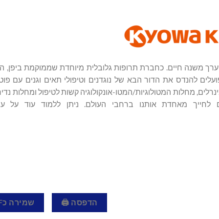
י ערך משנה חיים. כחברת תרופות גלובלית מיוחדת שממוקמת ביפן, הש
וטכנולוגיה כבר למעלה מ-70 שנה, וכיום פועלים להנדס את הדור הבא של נוגדנים וטיפולי תאים וגנים ע
נרלים, מחלות המטולוגיות/המטו-אונקולוגיה קשות לטיפול ומחלות נדיר
הדפסה 🖨
שמירה כPDF 📄