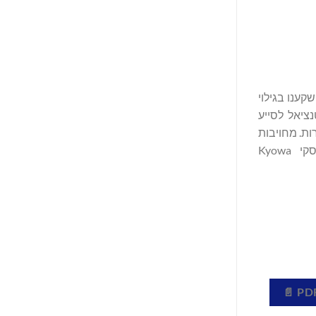
קענו בגילוי
ם פוטנציאל לסייע
ות. מחויבות
משותפת לערכים שלנו, לצמיחה בת-קיימא ולגרום לאנשים לחייך מאחדת אותנו ברחבי העולם. ניתן ללמוד עוד על עסקי Kyowa