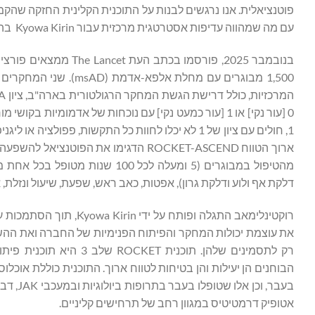
פוטנציאלית. אנו נרגשים לבנות על התוכנית הקלינית החזקה שהקמ
עם מה שמהווה עדיפות אסטרטגית מרכזית עבור Kyowa Kirin בהמשך."
1,500 מבוגרים עם מחלת
1, חולים עם ציון של 1 לא יכלו לחוות כל התקשות, 
מהטיפול במבוגרים (5 ומעלה לכל 
דלקת אף ולוע ודלקת גרון), אפטות, כאב ראש, שפעת, שיעול ונזלת, אשר נצפו בניסויי ROCKET קודמים. תוצאות ניסו
רוקטינלימאב התגלה ופות
את עוצמת יכולות המחקר והפיתוח הפנימיות של החברה ואת ההשק
רק לתסמינים שלהן. תוכנ
הבוחנים הן יעילות והן בטיחות לטווח ארוך. התוכנית כוללת אוכלו
בעבר, 
אטופיק דרמטיטיס במגוון רחב של תרחישים קליניים.