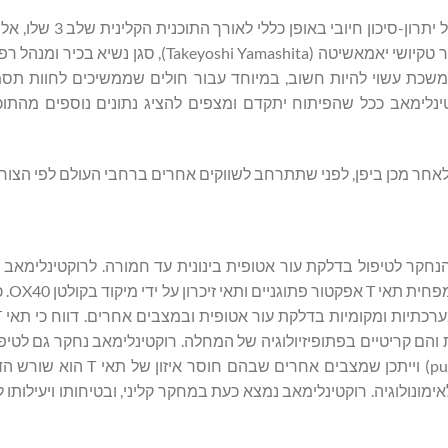
"בהתבסס על הנתונים הזמינים עד כה, רוקטינלימאב הראה פרו
מ-3,300 חולים עם דלקת עור אטופית בינונית עד חמורה", אמר ד"ר טקיושי יאמאשיטה (hi Yamashita
תית ומתמשכת עשוי להיות חשוב, במיוחד עבור חולים שממשיכים לחוות תס
טינלימאב ככל שהפיתוח יתקדם ומצפים להציג נתונים נוספים מהתוכ
חר מכן ביפן, לפני שתתרחב לשווקים אחרים ברחבי העולם לפי הצורך
טינלימאב – Rocatinlimab הוא נוגדן חד שבטי anti-OX40 הנחקר לטיפול בדלקת עור אטופית בינונית עד חמורה. לרוקט
ר אטופית והם קריטיים בפתופיזיולוגיה של המחלה. רוקטינלימאב נחקר גם ל
בינונית עד קשה בלתי מבוקרת, נודולאריס גרדני (purigo nodularis) וייתכ
ולה בין Kyowa Kirin ומכון לה ג'ולה לאימונולוגיה. רוקטינלימאב נמצא כעת במחקר קליני, ובטיחותו ויעי