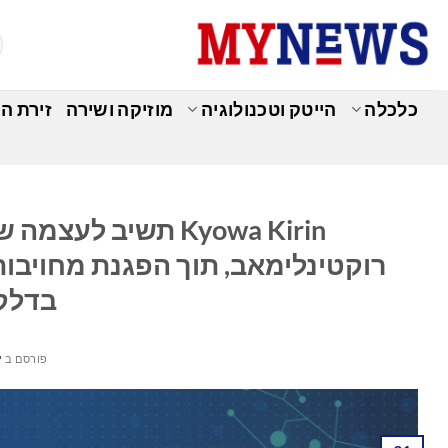
Ski
t
conten
כלכלה
הייטק וטכנולוגיה
מוזיקה ושירה
זירת ה
Kyowa Kirin תשיב 
רוקטינלימאב, תוך הפגנת מחויבות
בדלקת
פורסם ב
ינ