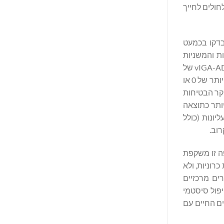
חולים לחייך
The Lancet ממצאים פורצי דרך ממחקרי ROCKET-IGNITE ו-ROCKET-HORIZON שלב 3, שנבדקו בכמעט
עיקריות והמשניות
המרכזיות, כולל דרישת הגשת המחקר הרגולטורית בארה"ב, ציון rIGA (הערכה גלובלית של החוקר) המתוקן של 0/1 (מוגדר כהשגת ציון vIGA-AD של
0 [עור נקי] או 1 [עור כמעט נקי] עם נוכחות של אדמומיות בקושי מורגשת וירידה של ≥2 נקודות מתחילת המחקר). עבור ציון rIGA המחמיר יותר של 0 או
 מחקר הבטיחות
ת טווח ולמינון ממושך. תופעות הלוואי (AEs) השכיחות ביותר כתוצאה
 העליונות (כולל
. תרופה זו משקפת
וניות, ולא
 מחקרים מרכזיים
יפול סיסטמי
בור אנשים החיים עם