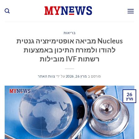
Ski
t
conten
בריאות
Nucleus מביאה אופטימיזציה גנטית
להודו ולמזרח התיכון באמצעות
רשתות IVF מובילות
פורסם ב
מרץ 26, 2026
על ידי
צוות האתר
26
מרץ