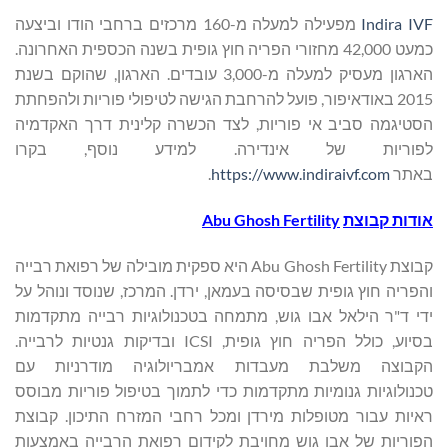
Indira IVF
מפעילה למעלה מ-160 מרכזים ברחבי הודו וביצעה
כמעט 42,000 מחזורי הפריה חוץ גופית בשנה הכספית האחרונה.
הארגון מעסיק למעלה מ-3,000 עובדים. הארגון, שהוקם בשנת
2015 באודאיפור, פועל להרחבת הגישה לטיפולי פוריות ולהפחתת
הסטיגמה סביב אי פוריות, לצד הכשרה קלינית דרך האקדמיה
לפוריות של אינדירה. למידע נוסף, בקרו
באתר
https://www.indiraivf.com
.
אודות קבוצת
Abu Ghosh Fertility
קבוצת Abu Ghosh Fertility היא ספקית מובילה של רפואת רבייה
והפריה חוץ גופית שבסיסה בעמאן, ירדן. המרכז, שנוסד ונוהל על
ידי ד"ר הילאל אבו גוש, מתמחה בטכנולוגיות רבייה מתקדמות
בסיוע, כולל הפריה חוץ גופית, ICSI ובדיקות גנטיות לרבייה.
הקבוצה משלבת מעבדות אמבריולוגיה מודרניות עם
טכנולוגיות גנומיות מתקדמות כדי לתמוך בטיפול פוריות מבוסס
ראיות עבור מטופלות מירדן ומכל רחבי המזרח התיכון. קבוצת
הפוריות של אבו גוש מחויבת לקידום רפואת הרבייה באמצעות