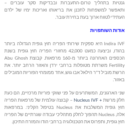
גנטיות בתהליך טרום-התעברות ובבדיקות סקר עוברים –
ותאפשר למשפחות לתכנן את בריאותו ואריכות ימיו של ילדם
העתידי לטווח ארוך בעת בחירת עובר.
אודות השותפויות
Indira IVF היא ספקית שירותי הפריה חוץ גופית הגדולה ביותר
בהודו, וביצעה כמעט 42,000 מחזורי הפריה חוץ גופית בשנת
הכספים האחרונה ביותר מ-160 מרפאות. קבוצת Abu Ghosh
Fertility משרתת מטופלות ברחבי ירדן והאזור הרחב יותר. את
הרשת מוביל ד"ר הילאל אבו גוש, אחד ממומחי הפוריות המובילים
באזור.
שני הארגונים, המשתרעים על פני שווקי פוריות מרכזיים, הם כעת
חלק מרשת
+
Nucleus IVF
– קבוצה עולמית של מרפאות הפריה
חוץ גופית המשלבות את Nucleus בטיפול הקליני. במרפאות
אלה, Nucleus תהפוך לחלק מתהליכי עבודה שגרתיים של הפריה
חוץ גופית, ותפרוס את הטכנולוגיה ברחבי הודו והמזרח התיכון.