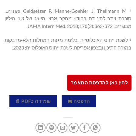
⁴ Geldsetzer P, Manne-Goehler J, Theilmann M ואחרים.
סוכרת ויתר לחץ דם בהודו: מחקר ארצי מייצג של 1.3 מיליון
מבוגרים. JAMA Intern Med. 2018;178(3):363-372.
⁵ לשכת ייחוס האוכלוסייה. בלימת מגפת המחלות הלא-מדבקות
במזרח התיכון ובצפון אפריקה. לשכת ייחוס האוכלוסייה; 2023.
לחץ כאן להדפסת המאמר
הדפסה 🖨
שמירה כPDF 📄