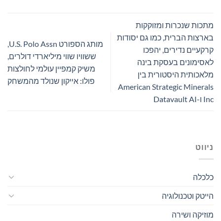
מתכות שנכרות ומזוקקות
בארצות הברית, כמו גם יסודות
מותג הספורט U.S. Polo Assn,
קרקעיים נדירים, יהפכו
ששוויו שווי מיליארדי דולרים,
לאסימונים בעסקת בינה
משיק קמפיין עולמי לחולצות
מלאכותית היסטורית בין
פולו: אייקון שנולד מהמשחק
American Strategic Minerals
Inc ו-Datavault AI
ניווט
כלכלה
הייטק וטכנולוגיה
מוזיקה ושירה