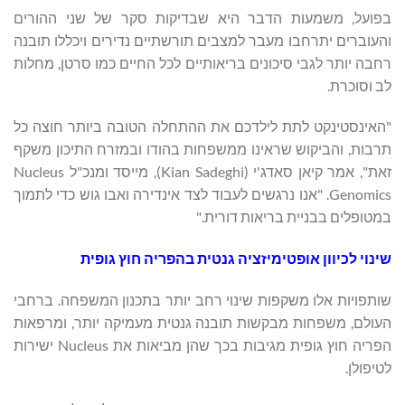
בפועל, משמעות הדבר היא שבדיקות סקר של שני ההורים
והעוברים יתרחבו מעבר למצבים תורשתיים נדירים ויכללו תובנה
רחבה יותר לגבי סיכונים בריאותיים לכל החיים כמו סרטן, מחלות
לב וסוכרת.
"האינסטינקט לתת לילדכם את ההתחלה הטובה ביותר חוצה כל
תרבות, והביקוש שראינו ממשפחות בהודו ובמזרח התיכון משקף
זאת", אמר קיאן סאדג'י (Kian Sadeghi), מייסד ומנכ"ל Nucleus
Genomics. "אנו נרגשים לעבוד לצד אינדירה ואבו גוש כדי לתמוך
במטופלים בבניית בריאות דורית."
שינוי לכיוון אופטימיזציה גנטית בהפריה חוץ גופית
שותפויות אלו משקפות שינוי רחב יותר בתכנון המשפחה. ברחבי
העולם, משפחות מבקשות תובנה גנטית מעמיקה יותר, ומרפאות
הפריה חוץ גופית מגיבות בכך שהן מביאות את Nucleus ישירות
לטיפולן.