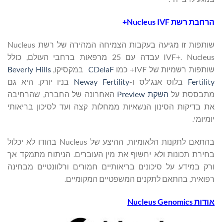
הרחבת רשת
Nucleus IVF+
שותפות זו מגיעה בעקבות הצמיחה המהירה של רשת Nucleus
IVF+. Nucleus עבדה עם 25 מרפאות ברחבי העולם, כולל
שותפות רשמיות של IVF+ כמו
CDelaF
במקסיקו,
Beverly Hills
Fertility
בלוס אנג'לס ו-
Neway Fertility
בניו יורק. היא גם
מתבססת על
השקת
Preview
האחרונה של החברה, שהרחיבה
את בדיקות הסינון הנשאיות ממחלות קצה ועד לסיכון בריאותי
יומיומי.
בהתאם לתקנות הלאומיות, ההיצע של Nucleus בהודו לא יכלול
בחירת תכונות ולא יחשוף את מין העוברים. הניתוח מתמקד אך
ורק במידע על סיכונים בריאותיים חמורים ורלוונטיים מבחינה
רפואית, בהתאם לתקנים המשפטיים המקומיים.
אודות
Nucleus Genomics