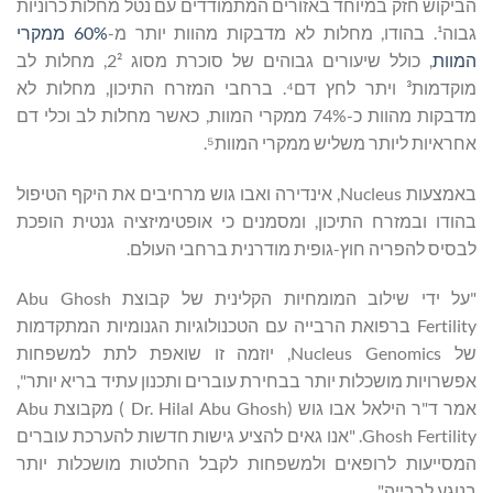
הביקוש חזק במיוחד באזורים המתמודדים עם נטל מחלות כרוניות
גבוה¹. בהודו, מחלות לא מדבקות מהוות יותר מ-
60% ממקרי
המוות
, כולל שיעורים גבוהים של סוכרת מסוג 2², מחלות לב
מוקדמות³ ויתר לחץ דם⁴. ברחבי המזרח התיכון, מחלות לא
מדבקות מהוות כ-74% ממקרי המוות, כאשר מחלות לב וכלי דם
אחראיות ליותר משליש ממקרי המוות⁵.
באמצעות Nucleus, אינדירה ואבו גוש מרחיבים את היקף הטיפול
בהודו ובמזרח התיכון, ומסמנים כי אופטימיזציה גנטית הופכת
לבסיס להפריה חוץ-גופית מודרנית ברחבי העולם.
"על ידי שילוב המומחיות הקלינית של קבוצת Abu Ghosh
Fertility ברפואת הרבייה עם הטכנולוגיות הגנומיות המתקדמות
של Nucleus Genomics, יוזמה זו שואפת לתת למשפחות
אפשרויות מושכלות יותר בבחירת עוברים ותכנון עתיד בריא יותר",
אמר ד"ר הילאל אבו גוש (Dr. Hilal Abu Ghosh ) מקבוצת Abu
Ghosh Fertility. "אנו גאים להציע גישות חדשות להערכת עוברים
המסייעות לרופאים ולמשפחות לקבל החלטות מושכלות יותר
בנוגע לרבייה".