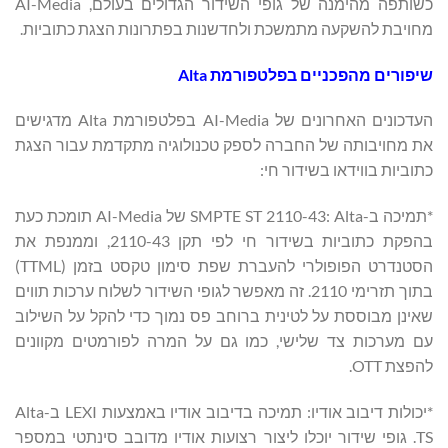
כשותפה מהימנה של גופי השידור הגדולים בעולם, AI-Media
מחויבת להשקעה מתמשכת ולחדשנות בפתרונות הצגת כתוביות.
שיפורים מהפכניים בפלטפורמת Alta
העדכונים האחרונים של AI-Media בפלטפורמת Alta מדגישים
את מחויבותה של החברה לספק טכנולוגיה מתקדמת עבור הצגת
כתוביות בווידאו בשידור חי:
*תמיכה ב-SMPTE ST 2110-43: Alta של AI-Media תומכת כעת
בהפקת כתוביות בשידור חי לפי תקן 2110-43, וממנפת את
הסטנדרט הפופולרי להעברת שפת סימון טקסט בזמן (TTML)
בתוך תזרימי 2110. זה מאפשר לגופי השידור לשלוח ערכות תווים
שאינן מבוססת על לטינית ברוחב פס נמוך כדי להקל על השילוב
עם מערכות צד שלישי, כמו גם על המרה לפורמטים מקוונים
להפצת OTT.
*יכולות דיבוב אודיו: תמיכה בדיבוב אודיו באמצעות LEXI ב-Alta
TS. גופי שידור יוכלו ליצור רצועות אודיו מדובב סינתטי במספר