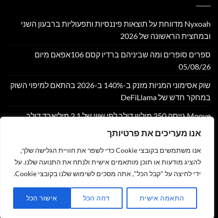
Nyxoah מדווחת על תוצאות פיננסיות ותפעוליות ברבעון השני
ובמחצית הראשונה של 2026
ספרים סופרים ומה שביניהם ברדיו קסם 106אפאם מיום
05/08/26
שוק אסימוני המניות מזנק ב-140% ב-2026 בהתאם למיפוי השוק
במחקר חדש של DeFiLlama
Moove גייסה 250 מיליון דולר לפי שווי של 2.1 מיליארד דולר,
במטרה להרחיב את התשתית הגלובלית לתחבורה אוטונומית
אנו מעריכים את פרטיותך
Bitget משלבת את הגרפים של TradingView עבור שוק הסחורות
אנו משתמשים בקובצי Cookie כדי לשפר את חוויית הגלישה שלך,
(CFD)
להציג מודעות או תוכן מותאמים אישית ולנתח את התנועה שלנו. על
ידי לחיצה על "קבל הכל", אתה מסכים לשימוש שלנו בקובצי Cookie.
צור קשר
הצהרת נגישות
מדיניות פרטיות
תקנון
שליחת מאמר לאתר
התאמה אישית
דחה הכל
אישור הכל
כל הזכויות שמורות 2026 ©
זהר נוי - MY NEWS