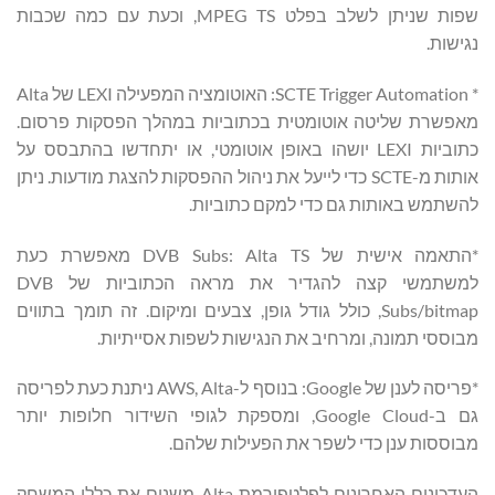
שפות שניתן לשלב בפלט MPEG TS, וכעת עם כמה שכבות
נגישות.
* SCTE Trigger Automation: האוטומציה המפעילה LEXI של Alta
מאפשרת שליטה אוטומטית בכתוביות במהלך הפסקות פרסום.
כתוביות LEXI יושהו באופן אוטומטי, או יתחדשו בהתבסס על
אותות מ-SCTE כדי לייעל את ניהול ההפסקות להצגת מודעות. ניתן
להשתמש באותות גם כדי למקם כתוביות.
*התאמה אישית של DVB Subs: Alta TS מאפשרת כעת
למשתמשי קצה להגדיר את מראה הכתוביות של DVB
Subs/bitmap, כולל גודל גופן, צבעים ומיקום. זה תומך בתווים
מבוססי תמונה, ומרחיב את הנגישות לשפות אסייתיות.
*פריסה לענן של Google: בנוסף ל-AWS, Alta ניתנת כעת לפריסה
גם ב-Google Cloud, ומספקת לגופי השידור חלופות יותר
מבוססות ענן כדי לשפר את הפעילות שלהם.
העדכונים האחרונים לפלטפורמת Alta משנים את כללי המשחק