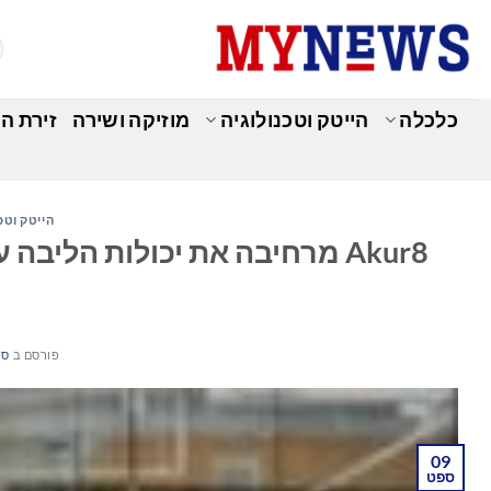
Ski
t
conten
כלכלה
הייטק וטכנולוגיה
מוזיקה ושירה
זירת ה
הייטק וטכ
פורסם ב
ספט
09
ספט