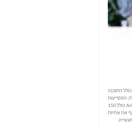
ור הבא של פתרונות תמחור ביטוח המבוסס באופן שקוף על לימוד מכונה, נרגשת להכריז על רכישת Arius®, כולל התוכנה
ה המסייעות
למבטחים לנהל סיכונים ולשפר ביצועים פיננסיים. עם נוכחות איתנה בארצות הברית ועם מוניטין של מצוינות, פורטפוליו ההשקעות של Arius כולל 150
שמשקף את אחיזת