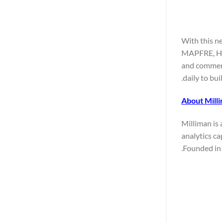
With this n
MAPFRE, HD
and commerc
daily to bui
About Mill
Milliman is
analytics ca
Founded in 