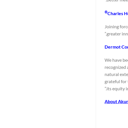
®
Charles H
“Joining for
greater inn
Dermot Cor
“We have bee
recognized a
natural exte
grateful for
its equity 
About Aku