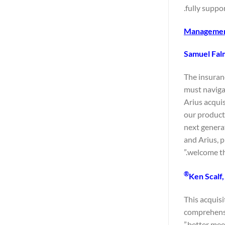
fully suppo
Manageme
Samuel Fal
“The insuran
must naviga
Arius acquis
our product 
next generat
and Arius, 
welcome the
®
Ken Scalf,
“This acquis
comprehensiv
better meet