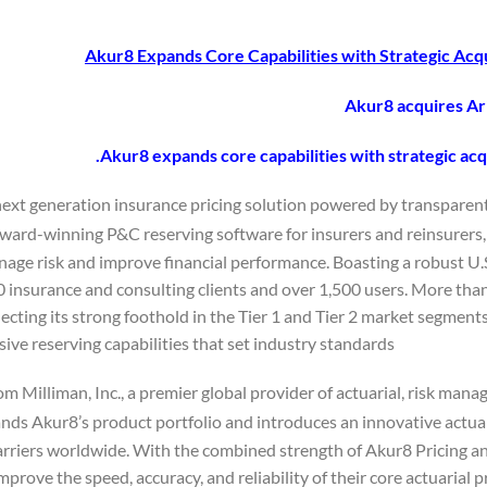
Akur8 Expands Core Capabilities with Strategic Acqu
Akur8 acquires Ar
Akur8 expands core capabilities with strategic acqu
ext generation insurance pricing solution powered by transparent m
award-winning P&C reserving software for insurers and reinsurers,
age risk and improve financial performance. Boasting a robust U.S.
 insurance and consulting clients and over 1,500 users. More than o
ecting its strong foothold in the Tier 1 and Tier 2 market segments
ve reserving capabilities that set industry standards.
m Milliman, Inc., a premier global provider of actuarial, risk man
ds Akur8’s product portfolio and introduces an innovative actuaria
arriers worldwide. With the combined strength of Akur8 Pricing a
improve the speed, accuracy, and reliability of their core actuaria