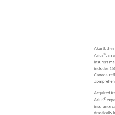
Akur8, the n
®
Arius
, an 
insurers man
includes 150
Canada, refl
comprehensi
Acquired fro
®
Arius
expan
insurance c
drastically 