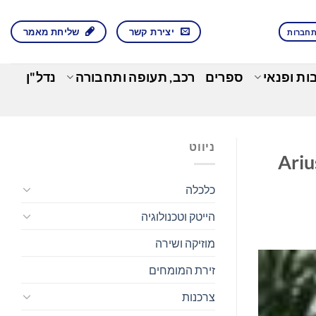
יצירת קשר
שליחת מאמר
חברות
בות ופנאי
ספרים
רכב, תעופה ותחבורה
נדל"ן
ניווט
Arius® Rereserve
כלכלה
הייטק וטכנולוגיה
מוזיקה ושירה
זירת המומחים
צרכנות