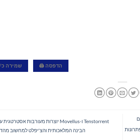
הדפסה 🖨
שמירה כPDF 📄
ם
Tenstorrent ו-Movellus יוצרות מעורבות אסטר
Chartis ® לשנת 2024 עבור פתרונות
הבינה המלאכותית והצ'יפלט למחשוב מהד