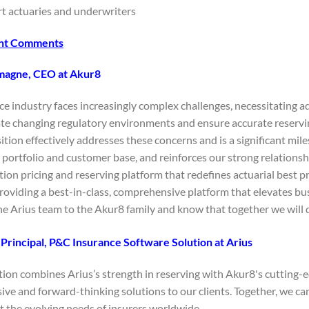
rt actuaries and underwriters.
nt Comments
magne, CEO at Akur8
ce industry faces increasingly complex challenges, necessitating 
te changing regulatory environments and ensure accurate reserving
ition effectively addresses these concerns and is a significant mi
portfolio and customer base, and reinforces our strong relationship
ion pricing and reserving platform that redefines actuarial best 
providing a best-in-class, comprehensive platform that elevates b
 Arius team to the Akur8 family and know that together we will del
 Principal, P&C Insurance Software Solution at Arius
ition combines Arius’s strength in reserving with Akur8's cutting
e and forward-thinking solutions to our clients. Together, we can 
 the evolving needs of insurers worldwide.”