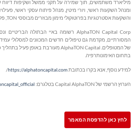
מיליארד משתמשים, תוך שמירה על תקני ממשל ושקיפות דיווח של 
ומנהל השקעות ראשי, ויורי מיטין, מנהל פיתוח עסקי ראשי, פעילו
והשקעות אסטרטגיות בפרוטוקולי מימון מבוזרים מבוססי TON, פלטפורמות משחקים ויישומים עסקיים.
המסורתיים, מקדמת גם טיפולים חדשים המכוונים למסלולי עמידות
של המטופלים. AlphaTON Capital מעורב
בתחום האימונותרפיה.
למידע נוסף, אנא בקרו בכתובת
https://alphatoncapital.com
/
הערוץ הרשמי של Capital AlphaTON בטלגרם:
ncapital_official
לחץ כאן להדפסת המאמר