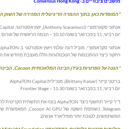
מושבים ציבוריים ב-
Consensus Hong Kong
"המוסדות כאן: בתוך ההמרה הדיגיטלית המהירה של השוק הפי
אנתוני סקארמוצ'י (Anthony Scaramucci), יועץ אסטרטגי, AlphaTON Capital
יום רביעי, 11 בפברואר בשעה 10:10 – הבמה הראשית של אורוס
ויחקור כיצד ההתכנסות של הטכנולוגיות הללו מעצבת מחדש את הא
"הגנה על הפרטיות בעידן הבינה המלאכותית:
Cocoon
, הבינ
בריטני קייזר (Brittany Kaiser), מנכ"לית AlphaTON Capital
יום רביעי, 11 בפברואר בשעה 11:30 – Frontier Stage
Telegram, כשותפת השק
המשתמשים, לטובת יותר ממיליארד אנשים.
צילומים פרטיים בלעדיים: הפודקאסט
 Midnight Foundation