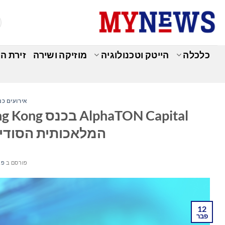
Ski
t
conten
כלכלה
הייטק וטכנולוגיה
מוזיקה ושירה
זירת ה
אירועים כנ
המלאכותית הסודי
פורסם ב
פברו
12
פבר