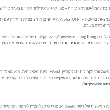
ה המלאכותית הסודית – צפוי להגיע לטריליוני דולרים בערך כולל שנ
ההתחשבנות העולמית סביב בינה מלאכותית ובעלות על נתונים נמצאת בהאצה – ו-AlphaTON היא החברה 
 הגדולה בעולם.
למי שאינו יכול להגיע באופן אישי, AlphaTON Capital תאפשר את כל תוכן Consensus Hong Kong, כולל הקל
עים
שלנו
ובערוצי המדיה החברתית
בימים שלאחר האירוע. אנו מצפי
Consensus Hong Kong, בהפקת CoinDesk, הוא מפגש עולמי משמעותי לקהילות הבלוקצ'יין, Web3 וב
ס מחבר מנהיגים, חדשנים ומשקיעים מרחבי העולם ליצירת קשרים, ער
https://consen
קרן Midnight היא ארגון המוקדש לקידום הפיתוח, האימוץ וההשפעה המעשית של רשת Midnight, פרויקט הבלוקצ