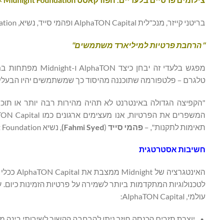
בריטני קייזר, מנכ"לית AlphaTON Capital ופהמי סייד, נשיא, Midnight Foundation
"הרחבת פרטיות למיליארד משתמשים"
מפגש בלעדי זה יב
טלגרם – פלטפורמה שתוכננה מהיסוד כך שמשתמשים יהיו הבעלים ש
"הקפיצה הגדולה באינטרנט לא תהיה מהירות רבה יותר או תוכ
תאימות לתקנות", –
פהמי סייד
(
Fahmi Syed
)
, נשיא Midnight Foundation
חשיבות אסטרטגית
האינטגרצ
לטכנולוגיות המתקדמות ביותר לשמירה על פרטיות הזמינות כיום.
עולמי, AlphaTON Capital:
יוצרת תזרים הכנסה חוזר ניתן להרחבה הקשור לשירותי בינה