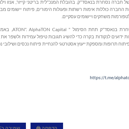
חברה נסחרת בנאסד"ק. בהובלת המנכ"לית בריטני קייזר, אנזו וילאני
יות החברה כוללות אימות רשתות ופעולות הימורים, פיתוח יישומים מב
AlphaTON Capital Corp רשומה באיי הבתולה 
 ידועים לנקודות בקרה כדי להשיג תגובות טיפול עמידות ולשפר את 
ת באופן פעיל בתהליך פיתוח תרופות ומספקת ייעוץ אסטרטגי להנחיית פיתוח נכסים ושילו
https://t.me/alphato
הדפסה 🖨
שמירה כPDF 📄