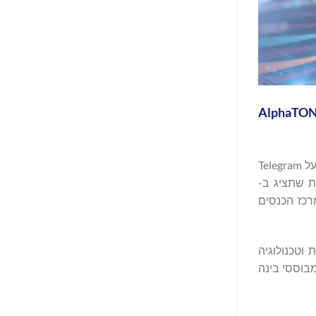
"לית בריטני קייזר, היועץ האסטרטגי אנתוני סקאראמוצ'י ונשיא קרן מידנייט, פהמי סייד, יציגו את מעמדה של AlphaTON
(נאסד"ק: ATON), חברת הטכנולוגיה הציבורית המובילה בעולם, המקדמת את סדר הגודל של אפליקציית העל Telegram
ת שתציג ב-
ה-Web3 המוביל באסיה, שמתקיים ביום רביעי, 11 בפברואר, וביום חמישי, 12 בפברואר, 2026 במרכז הכנסים
בוזרת וטכנולוגיה
בוססי בינה