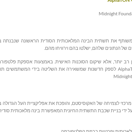
חן כיצד AlphaTON ו-Midnight מפתחות במשותף את תשתית הבינה המלאכותית הסודית הראשונה שנב
ל הנתונים שלהם, ישלטו בהם וירוויחו מהם.
ן רב יותר, אלא שיקום הסוכנות האישית. באמצעות אספקת פלטפורמ
המשפרים את הפרטיות, אנו מעצימים ארגונים כמו AlphaTON Capital לספק חדשנות שמשאירה את השליטה בידי המ
יה של Midnight ממצבת את AlphaTON Capital ככלי מרכזי לצמיחה של האקוסיסטם, והופכת את אפליקציית העל ה
 על ידי בניית שכבת התשתית החיונית המאפשרת בינה מלאכותית סודי
 מלאכותית ופרטיות ברמת הפלטפורמה