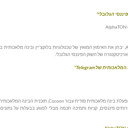
ננסי הגלובלי"
אנתוני סקראמוצ'י, מוביל דעה עולמי ויועץ אסטרטגי ב-AlphaTON, יבחן את האימוץ המואץ של טכנולוגיות בלוקצ'יין ובינה מ
רכיטקטורה של השוק הפיננסי הגלובלי.
ה המלאכותית של
Telegram
"
ד"ר קייזר תחשוף כיצד AlphaTON בונה את התשתית הקריטית להפעלת בינה מלאכותית סודית עבור
ה של Cocoon AI GPU, המאפשרת שירותים פיננסים, קניות ותמיכה חכמה מבלי לפגוע בבעלות על נת
AlphaTON ×