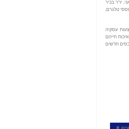
, יו"ר בכיר
וססי טלגרם,
הבריטיים ונסחרת בנאסד"ק תחת הסימול " ATON". AlphaTON Capital, באמצעות עסקיה
איכות חייהם
בי נכסים חדשים