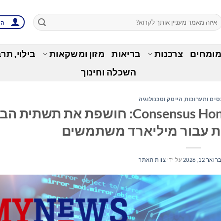
הת
מומחים
צרכנות
בריאות
מזון ומשקאות
בילוי, תר
השכלה וחינוך
סים ותערוכות
,
הייטק וטכנולוגיה
AlphaTON Capital בכנס Consensus Hong Kong: חושפת את תשתי
ת עבור מיליארד משתמשים
אר 12, 2026
על ידי
צוות האתר