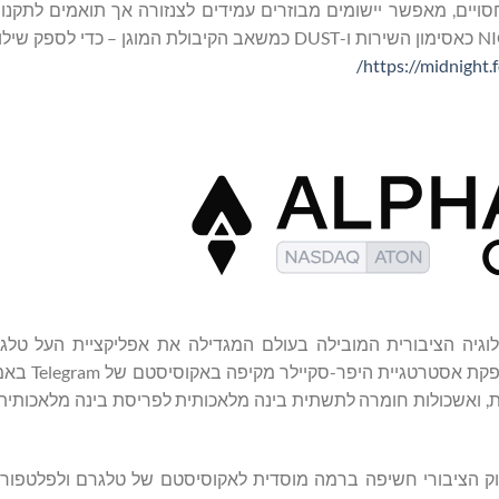
וכנן עבור חוזים חכמים חסויים, מאפשר יישומים מבוזרים עמידים לצנזורה אך תואמים לת
הוכחות אפס-ידע וארכיטקטורת אסימונים שיתופית – כאשר NIGHT כאסימון השירות ו-DUST כמשאב הקיבולת המ
https://midnight.
אסד"ק: ATON) היא חברת הטכנולוגיה הציבורית המובילה בעולם המגדילה את אפליקציית העל
פוטנציאלי של מיליארד משתמשים פע
תית, ואשכולות חומרה לתשתית בינה מלאכותית לפריסת בינה מלאכותית
AlphaT מעניקה למשקיעים בשוק הציבורי חשיפה ברמה מוסדית לאקוסיסטם של טלגרם ולפ