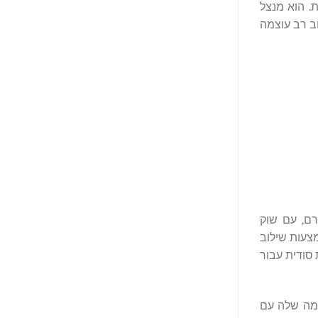
קנות. הוא מנצל
וגן – כדי לספק שילוב רב עוצמה
 טלגרם, עם שוק
ילים חודשיים. החברה מספקת אסטרטגיית היפר-סקיילר מקיפה באקוסיסטם של Telegram באמצעות שילוב
 סודית עבור
לטפורמה שלה עם