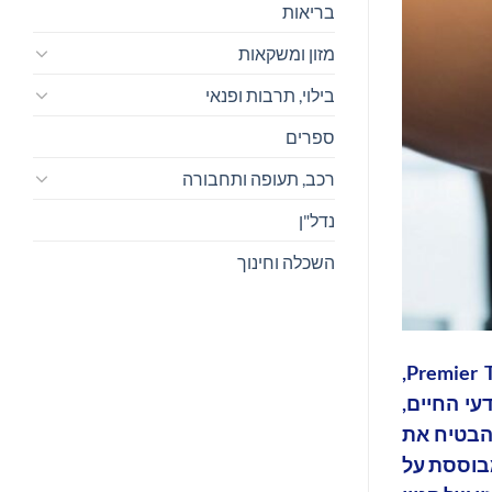
בריאות
מזון ומשקאות
בילוי, תרבות ופנאי
ספרים
רכב, תעופה ותחבורה
נדל"ן
השכלה וחינוך
Anaqua, ספקית מובילה של פתרונות ושירותים טכנולוגיים לניהול חדשנות וקניין רוחני (IP), הודיעה היום כי Premier Tech,
עי החיים,
לות ולהבטיח את
 הראשונה, המבוססת על