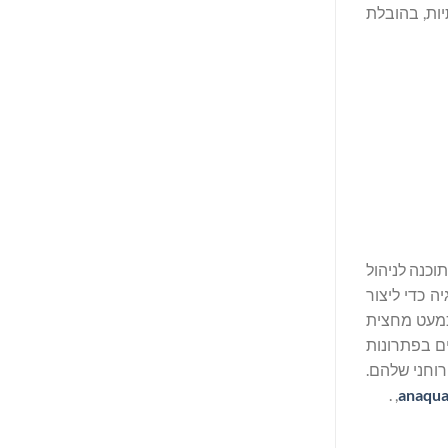
יות, בהובלת
י דין. פלטפורמות התוכנה לניהול
ולוגיה כדי ליצור
 כמעט מחצית
ים בפתרונות
הרוחני שלהם.
, .
anaqu