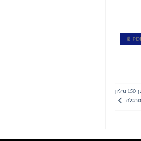
Neinor Homes ו-Stoneshield Capital משיקות שותפות בסך 150 מיליון
במרבלה