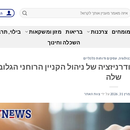
הת
מומחים
צרכנות
בריאות
מזון ומשקאות
בילוי, תר
השכלה וחינוך
נולוגיה
,
עסקים ודוחות כלכליים
 טק בחרה ב-Anaqua למודרניזציה של ניהול הקניין הרוחני הגלו
שלה
רץ 31, 2026
על ידי
צוות האתר