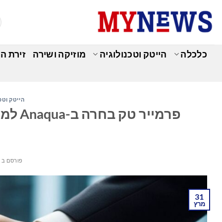
Ski
t
conten
כלכלה
הייטק וטכנולוגיה
מוזיקה ושירה
זירת ה
הייטק וטכ
פרמייר
פורסם ב
מ
31
מרץ