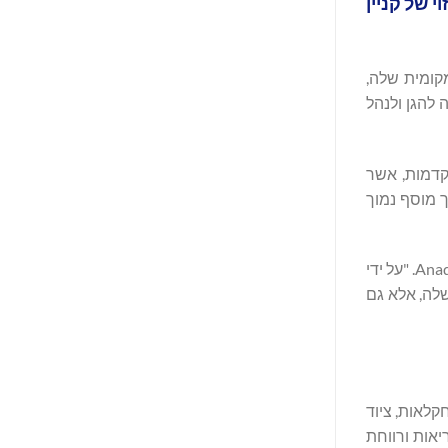
 של קניין
קומית שלה,
כיוון שחדשנות היא לב ליבה של Premier Tech, החברה רצתה להגן ולנהל
 המתקדמות, אשר
 ערך מוסף נמוך
"אנו נרגשים לשתף פעולה עם Premier Tech, חברה שחולקת את התשוקה שלנו לחדשנות", אמר ג'סטין קרוטי (Justin Crotty), מנכ"ל Anaqua. "על ידי
Rig מ-Anaqua, פלטפורמת ניהול ה-IP הראשונה המבוססת על בינה מלאכותית, פרמייר טק לא רק תייעל את פעילות ה-IP שלה, אלא גם
לה בתחומי הגננות, החקלאות, ציוד
יאות ורווחת