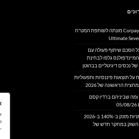
נים
Corpay Cross-Border מונתה לשותפת המט"ח
מה על הסכם שיתוף פעולה עם
מיינדפולנס גלפו לבחינת
של נכסים דיגיטליים בבהוטן
דווחת על תוצאות פיננסיות ותפעוליות
חצית הראשונה של 2026
ומה שביניהם ברדיו קסם
א
שוק אסימוני המניות מזנק ב-140% ב-2026
ל
 השוק במחקר חדש של
י