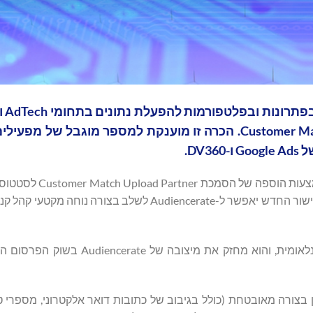
קיבלה הכרה רשמית מטעם גוגל כשותפת Customer Match Upload. הכרה זו מוענקת למספר מוגבל 
DV.
החברה מחזקת את השותפות האסטרטגית שלה עם Google ב
). האישור החדש יאפשר ל-Audiencerate לשלב בצורה נוחה מקטעי
שילוב שני האישורים הללו יוצר סיטואציה יוצאת דופן בזירה הבינלאומית, והוא מחז
ורה מאובטחת (כולל בגיבוב של כתובות דואר אלקטרוני, מספרי טל