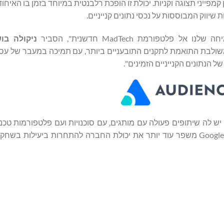
פורמת MadTech חדשנית", הסביר
ניקולה
בוש
משולבת התואמת לתקנים התובעניים ביותר, עם תמיכה במעבר של עס
הנתונים הקנייניים הזמינים".
העולם, יש לה שיתופים פעולה עם מותגים, עם סוכנויות ועם פלטפורמות טכנ
הניהול והאקטיבציה של נתונים שיווקיים. סטטוס חדש זה מטעם Google משפר עוד יותר את יכולת החברה להתחרות ביע