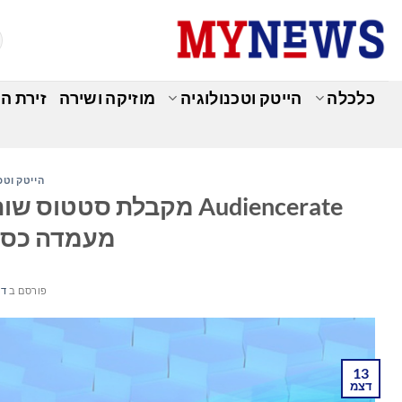
Ski
t
conten
כלכלה
הייטק וטכנולוגיה
מוזיקה ושירה
זירת ה
הייטק וטכ
מעמדה כספק
פורסם ב
דצמ
13
דצמ