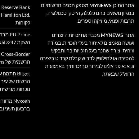
אתר התוכן
MYNEWS
מספק תכנים חדשותיים
במגוון נושאים בהם כלכלה, הייטק וטכנולוגיה,
‎
תרבות ופנאי, מוזיקה וספרים.
לקוחות
 Prime
אתר
MYNEWS
מכבד את זכויות היוצרים
השקת XAUUSD247
ועושה מאמצים לאיתור בעלי הזכויות. במידה
וזיהית יצירה שהנך בעל הזכויות בה ותבקש
להסירה או לחילופין לדרוש קבלת קרדיט ביצירה
הרשמית של Ultimate Sevens
זו, אנא פני אלינו לבירור סך זכויותיך באמצעות
Bitget חת
הדוא"ל שבאתר.
הרשות של עיר ה
נוכחות מורשית 
Nyxoah מ
ברבעון השני ובמ