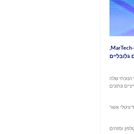
‏Audiencerate, חברת טכנולוגיה בינלאומית המתמחה בפתרונות ובפלטפורמות להפעלת נתונים בתחומי AdTech ו-MarTech,
של מפעילים גלובליים
אמצעות הוספה של הסמכת Customer Match Upload Partner לסטטוס הנוכחי שלה
 קהל קנייניים ונתונים
ק את מיצובה של Audiencerate בשוק הפרסום הדיגיטלי אשר
פון ומזהים