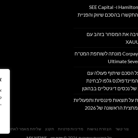
Hamilton Reserve Bank ו- SEE Capital
Hamilton Ltd. התקשרו בהסכם שיווק והפניית
PU מרחיבה את המסחר בזהב עם
Corpay Cross-Border מונתה לשותפת המט"ח
מה על הסכם שיתוף פעולה עם
א
מיינדפולנס גלפו לבחינת
של נכסים דיגיטליים בבהוטן
ל
דווחת על תוצאות פיננסיות ותפעוליות
י
חצית הראשונה של 2026
צור קשר
הצהרת נגישות
מדיניות פרטיות
תקנון
שליחת מאמר לאתר
כל הזכויות שמורות 2026 ©
זהר נוי - MY NEWS