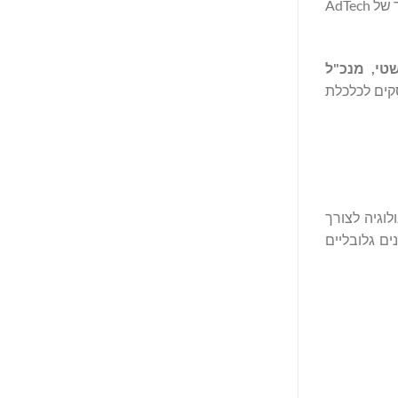
דיגיטליים) ליצירת קהלים מותאמים לצורך חיפוש, יוטיוב, ‏Gmail, וכן קמפייני תצוגה וקניות. יכולת זו הופכת רלבנטית במיוחד בזמן בו האיחוד של AdTech
טי
,
מנכ
"
ל
קים לכלכלת
ולוגיה לצורך
ילות בשחקנים גלובליים