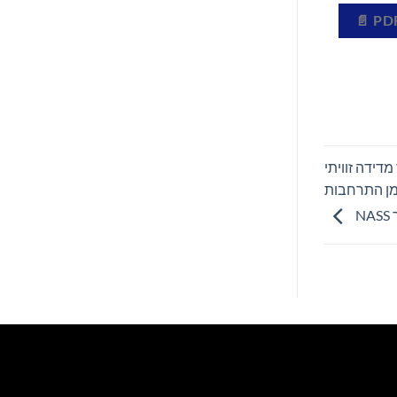
דידה זוויתי
Ruthle בישראל, בסימן התרחבות
N