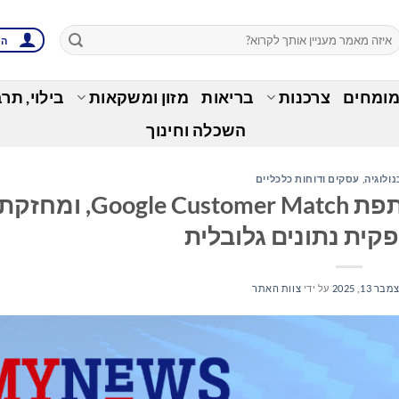
הת
מומחים
צרכנות
בריאות
מזון ומשקאות
בילוי, תר
השכלה וחינוך
נולוגיה
,
עסקים ודוחות כלכליים
Audiencerate מקבלת סטטוס שותפת ustomer Match
ית נתונים גלובלית
בר 13, 2025
על ידי
צוות האתר