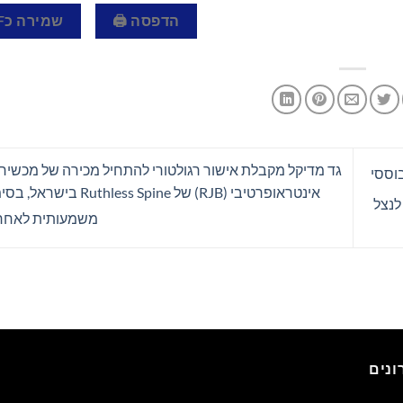
הדפסה 🖨
שמירה כPDF 📄
גד מדיקל מקבלת אישור רגולטורי להתחיל מכירה של מכשיר מ
דה מבוססי
אינטראופרטיבי (RJB) של ss Spine
לנצל
משמעותית לאחר ASS
נים