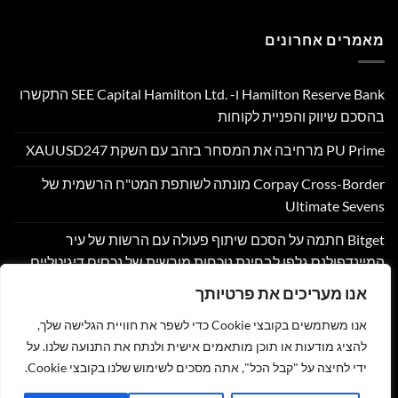
מאמרים אחרונים
Hamilton Reserve Bank ו- SEE Capital Hamilton Ltd.‎ התקשרו
בהסכם שיווק והפניית לקוחות
PU Prime מרחיבה את המסחר בזהב עם השקת XAUUSD247
Corpay Cross-Border מונתה לשותפת המט"ח הרשמית של
Ultimate Sevens
Bitget חתמה על הסכם שיתוף פעולה עם הרשות של עיר
המיינדפולנס גלפו לבחינת נוכחות מורשית של נכסים דיגיטליים
בבהוטן
אנו מעריכים את פרטיותך
Nyxoah מדווחת על תוצאות פיננסיות ותפעוליות ברבעון השני
אנו משתמשים בקובצי Cookie כדי לשפר את חוויית הגלישה שלך,
ובמחצית הראשונה של 2026
להציג מודעות או תוכן מותאמים אישית ולנתח את התנועה שלנו. על
ידי לחיצה על "קבל הכל", אתה מסכים לשימוש שלנו בקובצי Cookie.