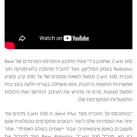
Carti 100, שתוכנן בידי צוותי התכנון וההנדסה הפנימיים של Bear
Robotics בעמק הסיליקון, נועד להוביל מהפכה בלוגיסטיקה תוך
מבנית. Carti 100 מסוגל לשאת עומסים של עד 100 ק"ג, ומציע
אפשרויות התאמה נרחבות, והוא משתלב בצורה חלקה בסביבות
תפעול מגוונות. פרס זה מדגיש את העיצוב החדשני ואת היכולות
התפעוליות המתקדמות שלו.
"בהתבסס על ההכרה מצד Servi Plus, ה-Carti 100 מדגים עוד
יותר את המסירות שלנו ליצור רובוטים מתקדמים טכנולוגית שגם
מעוצבים באופן אינטואיטיבי עבור יישומים בעולם האמיתי", אמר
ג'ון הא, מנכ"ל Bear Robotics. "Carti 100 נועד להגדיל את