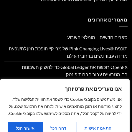
מאמרים אחרונים
ספרים חדשים – מומלצי השבוע
תוכנית Pink Changing Lives®‎ של מרי קיי הופכת חזון להשפעה
מדידה עבור נשים ברחבי העולם
OpenFX רוכשת את Global Ledger כדי להשיק חשבונות
רב-מטבעיים עבור חברות פינטק
Hamilton Reserve Bank ו- SEE Capital Hamilton Ltd.‎ התקשרו
אנו מעריכים את פרטיותך
בהסכם שיווק והפניית לקוחות
אנו משתמשים בקובצי Cookie כדי לשפר את חוויית הגלישה שלך,
PU Prime מרחיבה את המסחר בזהב עם השקת XAUUSD247
להציג מודעות או תוכן מותאמים אישית ולנתח את התנועה שלנו. על
ידי לחיצה על "קבל הכל", אתה מסכים לשימוש שלנו בקובצי Cookie.
צור קשר
הצהרת נגישות
מדיניות פרטיות
תקנון
שליחת מאמר לאתר
התאמה אישית
דחה הכל
אישור הכל