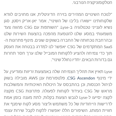
הטלקומוניקציה הנורבגי.
"לנוכח השינויים המהירים בזירה הדיגיטלית, אנו מחויבים לוודא
שלקוחותינו יישארו בליבו של השינוי", אמר יאן-אריק ויסטן, סגן
נשיא לענייני טכנולוגיה ב-Lyse. "השותפות עם CSG מהווה צעד
משמעותי במסע שלנו להטמעת מהפכה בהצעות השירות שלנו
ובהרחבת נוכחותה של החברה בשווקים שונים. מינוף פתרונות ה-
SaaS המתקדמים של CSG יאפשר לנו למדרג בבטחה את העסק
תוך כדי צמיחה ולהציע ללקוחות המובייל שלנו ערך חסר תחרות
גם בדורות הבאים. יחדיו נחולל שינוי".
Lyse תאיץ את תהליך הצמיחה שלה באמצעות זריזות ומודיעין, על
ידי מינוף
CSG Ascendon
, פלטפורמת ענן AWS מובילה בשוק
לניהול הכנסות, וכן בהתבסס על היכולות האיכותיות והמשולבות
מראש של CSG בעידוד לקוחות לפעולה. פתרונות CSG מקצה
לקצה יסייעו ל-Lyse לגבש הצעות בקלות, לתת מענה בזמן אמת
לדרישות הייחודיות של כל משתמש וליצור מסע לקוח שימנף את
חוויית המותג. השיפורים הללו יאפשרו ללקוח לקבל שירות עצמי