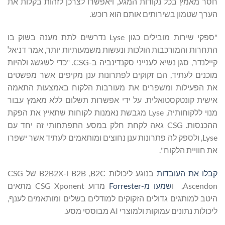
חסר מאמץ בכל נקודות המגע, ויאפשרו לצרכן לזהות בקלות את
הערך שטמון בשירותים אותם הוא רוכש.
"ספקי שירות מובילים כגון Lyse נדרשים לתת מענה בשוק בו
התחרות והמורכבות הולכות ונעשות משמעותיות יותר, אמר דניאל
קיילנדר, סגן נשיא לענייני סקנדינביה ב-CSG. "כדי לשגשג ולהיות
מוכנים לעתיד, הם זקוקים לפתרונות ענן מקיפים אשר מפשטים
את הפעילות ומשפרים את מעורבות הלקוח באמצעות התאמה
אישית קונטקסטואלית. על ידי אפשרות תשלום ללא מאמץ עבור
מנוי ללקוחותיה, Lyse מגבשת נאמנות לקוחות שתאיץ את הפקת
ההכנסות. CSG גאה לקחת חלק במסע התפתחותי זה יחד עם
Lyse, ולספק לה פתרונות ענן נחוצים ומותאמים לעתיד אשר ישפרו
את חוויית הלקוח".
קבלו את העובדות
בנוגע ליכולות B2C, ‏B2B ו-B2B2X של CSG
Ascendon, ו
שמעו מ-Forrester
מדוע CSG Xponent מתאים
היטב למותגים גדולים הזקוקים למודלים בשלים ומותאמים לענף,
ליכולות נתונים עמוקות ולמוצרי AI מבוססי מסע.