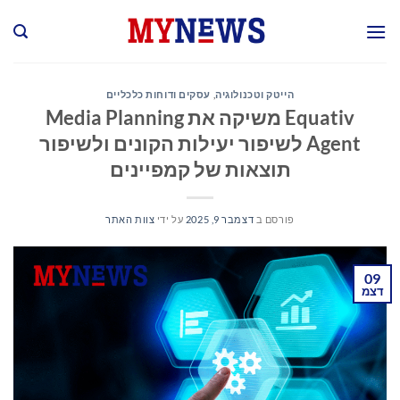
co
הייטק וטכנולוגיה
,
עסקים ודוחות כלכליים
Equativ משיקה את Media Planning
Agent לשיפור יעילות הקונים ולשיפור
תוצאות של קמפיינים
פורסם ב
דצמבר 9, 2025
על ידי
צוות האתר