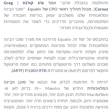
חלטות בהובלת אדם,"
אמר
גרג
קורנוז
(
Greg
Cor
)
, מנהל תהליך ראשי
CPO
של
Equativ
. "סוכני הבינה
אכותית שלנו משולבים עמוק בזרימת העבודה של
טפורמה, ומחברים תדריכים כדי לשפר את המומחיות
ושית ולבטל עבודה חוזרת."
בהתבסס על יסוד זה, Equativ מרחיבה את מערך סוכני הבינה
אכותית שלה לכלול פתרונות המתמקדים באופטימיזציה,
ון תקלות ודיווח—ומקדמת את החזון שלה לפלטפורמה
חה ואינטרופרבילית, שבה לקוחות ושותפים יכולים לשלב
נים משלהם דרך פרוטוקולים פתוחים כמו יוזמת פרוטוקול
 לפרסום (AdCP) או מסגרת
ה-RTB
הסוכנית
(ARTF).
יתה לי הזדמנות לבדוק את הבטא של
סוכן הבינה
אכותית
החדש של Maestro —זה בדיוק לאן ש-
Mar/AdTech הולכת: תכנון חכם יותר, מבצעים מהירים יותר, יותר
ומציה היום, ולבסוף, תחזית ביצועים חדה יותר. האינטגרציה
מרגישה מתוכננת היטב עם מפת דרכים ברורה ל-2026, והצוות