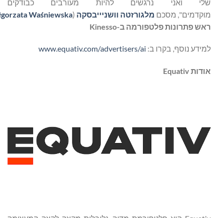
י ואני נרגשים להיות מעורבים כבודקים
דמים", מסכם
מלגורזטה
וושניייבסקה
(
niewska
ś
Wa
gorzata
ł
Ma
),
 פתרונות פלטפורמה ב-
Kinesso
דע נוסף, בקרו ב:
www.equativ.com/advertisers/ai
ות
Equativ