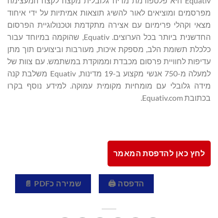
Equativ היא פלטפורמת מדיה גלובלית מקצה לקצה המעצימה
סמים ומוציאים לאור להשיג תוצאות אמיתיות על ידי איחוד
י וקהלי פרימיום עם אצירה מתקדמת וטכנולוגיית הפרסום
החדשנית ביותר בכל הערוצים. Equativ, שהוקמה במיוחד עבור
לת תשומת הלב, מספקת איכות, מעורבות וביצועים תוך מתן
פות לחוויית פרסום מכבדת וממוקדת במשתמש. עם צוות של
למעלה מ-750 אנשי מקצוע ב-19 מדינות, Equativ משלבת קנה
ה גלובלי עם מומחיות מקומית עמוקה. למידע נוסף בקרו
Equativ.com.
חץ כאן להדפסת המאמר
הדפסה 🖨
שמירה כPDF 📄