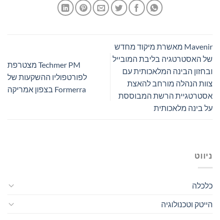
Mavenir מאשרת מיקוד מחדש
האסטרטגיה בליבת המובייל
Techmer PM מצטרפת
זון הבינה המלאכותית עם
לפורטפוליו ההשקעות של
ת הנהלה מורחב להאצת
Formerra בצפון אמריקה
רטגיית הרשת המבוססת
בינה מלאכותית
וט
לה
ק וטכנולוגיה