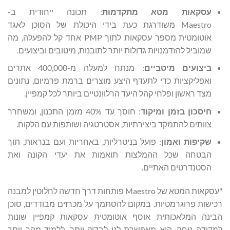
עסקאות מטא מתקדמות
: תכונה ייחודית ב-
Maestro משודרגת כעת בידי היכולת של הסוכן לאגד
אוטומטית מספר עסקאות לתוך PMP אחד קל להפעלה, מה
שמוביל להזדמנויות גדולות יותר לתובנות, מיטובים וביצועים.
ביצועים מיטביים
: מנתח למעלה מ-400,000 אתרים
ואפליקציות כדי לתעדף היצע מוצרים ברמת פרמיום, נתונים
מצד ראשון ופלחי קהל היעד הרלוונטיים ביותר לכל קמפיין.
חיסכון בזמן ומיקוד
: חוסך עד 40% מזמן התכנון, ומשחרר
צוותים להתמקד ביצירתיות, אסטרטגיה ושותפות עם הלקוח.
שקיפות ואמון
: פועל בניטרליות, באחריות ועם בנראות, תוך
הבטחה שכל ההמלצות תואמות את יעדי הקונה ואת
הסטנדרטים האתיים.
"עסקאות המטא של Maestro פותחות דרך חדשה לחלוטין למבנה
שות פרוגרמטיות. במקום להסתמך על מכרזים מבודדים, סוכן
נה המלאכותית אוסף אוטומטית עסקאות קמפיין שונות
ידה נוחה. היא מאפשרת לנו לבדוק יותר, ללמוד מהר יותר