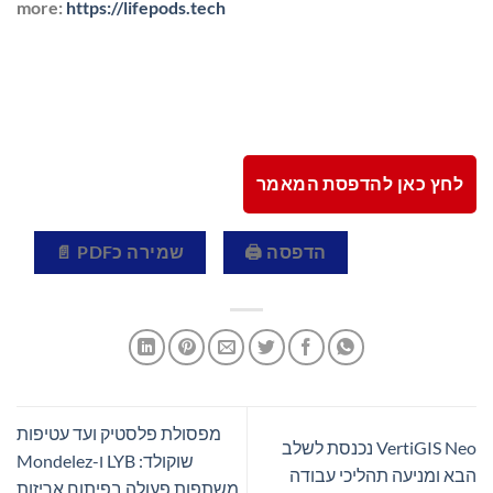
more:
https://lifepods.tech
לחץ כאן להדפסת המאמר
הדפסה 🖨
שמירה כPDF 📄
מפסולת פלסטיק ועד עטיפות
VertiGIS Neo נכנסת לשלב
שוקולד: LYB ו-Mondelez
הבא ומניעה תהליכי עבודה
משתפות פעולה בפיתוח אריזות