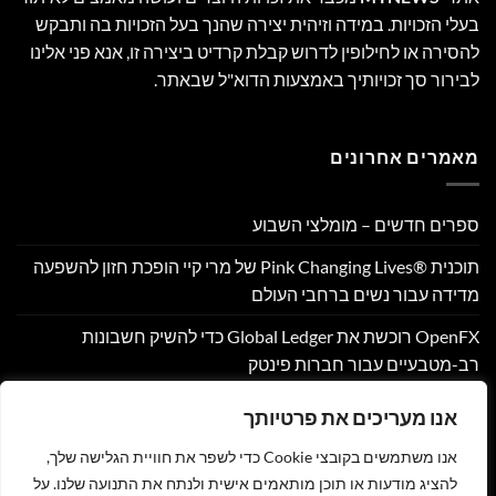
בעלי הזכויות. במידה וזיהית יצירה שהנך בעל הזכויות בה ותבקש
להסירה או לחילופין לדרוש קבלת קרדיט ביצירה זו, אנא פני אלינו
לבירור סך זכויותיך באמצעות הדוא"ל שבאתר.
מאמרים אחרונים
ספרים חדשים – מומלצי השבוע
תוכנית Pink Changing Lives®‎ של מרי קיי הופכת חזון להשפעה
מדידה עבור נשים ברחבי העולם
OpenFX רוכשת את Global Ledger כדי להשיק חשבונות
רב-מטבעיים עבור חברות פינטק
Hamilton Reserve Bank ו- SEE Capital Hamilton Ltd.‎ התקשרו
אנו מעריכים את פרטיותך
בהסכם שיווק והפניית לקוחות
אנו משתמשים בקובצי Cookie כדי לשפר את חוויית הגלישה שלך,
PU Prime מרחיבה את המסחר בזהב עם השקת XAUUSD247
להציג מודעות או תוכן מותאמים אישית ולנתח את התנועה שלנו. על