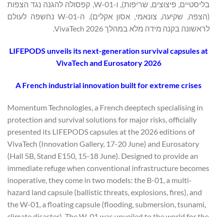
בליסטיים, פיצוצים, שריפות), ו-W-01, קפסולה להגנה נגד הצפות
(הצפה, שקיעה, צונאמי, אסון אקלים). ה-W-01 נחשפה לעולם
לראשונה בקנה מידה מלא במהלך VivaTech 2026.
LIFEPODS unveils its next-generation survival capsules at
VivaTech and Eurosatory 2026
A French industrial innovation built for extreme crises
Momentum Technologies, a French deeptech specialising in
protection and survival solutions for major risks, officially
presented its LIFEPODS capsules at the 2026 editions of
VivaTech (Innovation Gallery, 17-20 June) and Eurosatory
(Hall 5B, Stand E150, 15-18 June). Designed to provide an
immediate refuge when conventional infrastructure becomes
inoperative, they come in two models: the B-01, a multi-
hazard land capsule (ballistic threats, explosions, fires), and
the W-01, a floating capsule (flooding, submersion, tsunami,
climate disaster). The W-01 was unveiled to the world for the