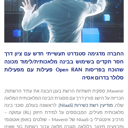
החברה מדגימה סטנדרט תעשייתי חדש עם ציון דרך
חסר תקדים בשימוש בבינה מלאכותית/לימוד מכונה
שהוכח בפריסות Open RAN פעילות עם מפעילות
סלולר בדרום אסיה
Mavenir, ספקית תשתיות הרשת בענן הבונה את עתיד הרשתות,
הכריזה על הישג פורץ דרך עם מסגרת הבינה המלאכותית המלאה
שלה,
מודיעין רשת כשירות (NIaaS)
. לראשונה בעולם, סוכני בינה
מלאכותית פעילים, המבוססים על למידת חיזוק (RL) עמוקה –
מרכיב אינטגרלי ב-NIaaS של Mavenir – שולטים באופן אוטונומי
ומבצעים מיטוב בלולאה סגורה מלאה עבור רשתות 5G שאינן