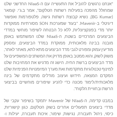
"אנחנו נרגשים להוביל את התעשייה עם ה-NIaaS החדשני שלנו
שמחולל מהפכה בפעילות רשתות הטלקום", אמר ב.ג'י. קומאר
(BG Kumar), נשיא קבוצת רשתות גישה, פלטפורמות ואפשור
דיגיטלי ב-Mavenir. "בעוד שמערכות SON מסורתיות ממוקדות
יותר מדי בפונקציונליות, ללא כל הבטחה לשיפור מוחשי במדדי
הביצועים המרכזיים בשטח, ה-NIaaS שלנו המשתמש באופן
מובנה בבינה מלאכותית, ממוקדת במדד הביצועים, ומספק
מודיעין עמוק ומפורט לגבי מדד הביצועים מתא לתא, מאתר לאתר,
משוק לשוק, והוא ממטב באופן מדויק את המשתנים המשפיעים על
מדד הביצועים ברשת החיה. הישג זה מדגיש את המחויבות שלנו
למינוף טכנולוגיות מתקדמות ואת מערך המיומנויות הפנימיות שלנו
המקדם המצאה, חידוש ועיצוב מודלים מתקדמים של בינה
מלאכותית/לימוד מכונה כדי להניע שיפורים מוחשיים בביצועי
הרשת ובחוויית הלקוח".
במבט קדימה, ה-NIaaS של Mavenir יתמקד בשיפור עקבי של
מדדי ביצועים תפעוליים אחרים בשוק הטלקום, כגון קישוריות,
כיסוי, ניהול תעבורה, נגישות, שימור, איכות תעבורה, יעילות ו-