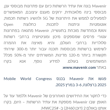
Mavenir בונה את עתיד הרשתות כיום עם פתרונות מבוססי ענן,
מבוססי בינה מלאכותית, ירוקים מעצם עיצובם, המאפשרים
למפעילים לממש את היתרונות של 5G ולהשיג רשתות חכמות,
אוטומטיות וניתנות לתכנות. כחלוצת Open
RAN וכמחדשת מוכחת בתעשייה, Mavenir מתגאה בפתרונות
עטורי פרסים שמספקים מיכון ומוניטיזציה ברחבי רשתות
סלולריות ברחבי העולם, והיא מאיצה את ההמרה
לשימוש ברשתות מבוססות תוכנה עבור יותר מ-300 שירותי
תקשורת ביותר מ-120 מדינות, המשרתים יותר מ-50% מכלל
המשתמשים בעולם. למידע נוסף, אנא בקרו
באתר
www.mavenir.com
.
פגשו את
Mavenir
בכנס
Mobile World Congress
2025
ברצלונה, 3-6 במרץ 2025
.
כדי לחקור את החידושים האחרונים של Mavenir וללמוד עוד על
האופן שבו Mavenir מספקת את עתיד הרשתות – היום, בקרו
אותנו באולם 2 (דוכן 2H60) ב- #MWC25.