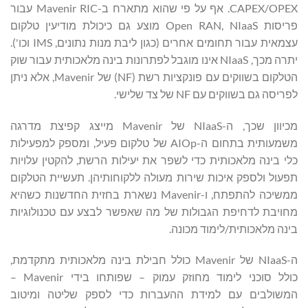
CAPEX/OPEX. אף על פי שהוא מתארח ב-Mavenir RIC עבור
פריסות Open RAN, NIaaS מוצע גם כיכולת מודיעין טלקום
עצמאית עבור תחומים אחרים (כגון ליבת מנות נתונים, IMS וכו').
יתרה מכך, NIaaS אינו מוגבל לפתרונות בינה מלאכותית עבור שוק
הטלקום בשווקים עם פונקציות רשת (NF) של Mavenir, אלא ניתן
לפריסה גם בשווקים עם NF של צד שלישי.
מכיוון שכך, ה-NIaaS של Mavenir מייצג קפיצת מדרגה
משמעותית בתחום ה-AIOp של טלקום פעיל, ומספק למפעילות
כלי בינה מלאכותית כדי לשפר את יעילות הרשת, להקטין עלויות
תפעול ולספק איכות שירות מעולה ללקוחותיהן. תעשיית הטלקום
ממשיכה להתפתח, ו-Mavenir נשארת בחזית החדשנות כשהיא
מחויבת לדחיפת הגבולות של מה שאפשר לבצע עם טכנולוגיות
בינה מלאכותית/לימוד מכונה.
ה-NIaaS של Mavenir כולל חבילת בינה מלאכותית מתקדמת,
כולל סוכני לימוד מחוזק עמוק – שפותחו בידי Mavenir –
המשולבים עם למידת ההעברות כדי לספק שליטה ומיטוב