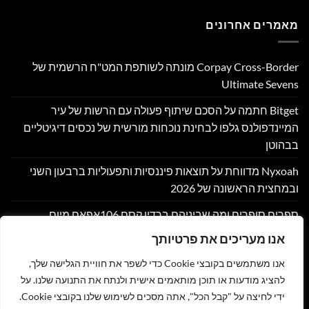
מאמרים אחרונים
Corpay Cross-Border מונתה לשותפת המט"ח הרשמית של
Ultimate Sevens
Bitget חתמה על הסכם שיתוף פעולה עם הרשות של עיר
המיינדפולנס גלפו לבחינת נוכחות מורשית של נכסים דיגיטליים
בבהוטן
Nyxoah מדווחת על תוצאות פיננסיות ותפעוליות ברבעון השני
ובמחצית הראשונה של 2026
ספרים סופרים ומה שביניהם ברדיו קסם 106אפאם מיום
05/08/26
אנו מעריכים את פרטיותך
שוק אסימוני המניות מזנק ב-140% ב-2026 בהתאם למיפוי השוק
אנו משתמשים בקובצי Cookie כדי לשפר את חוויית הגלישה שלך,
במחקר חדש של DeFiLlama
להציג מודעות או תוכן מותאמים אישית ולנתח את התנועה שלנו. על
ידי לחיצה על "קבל הכל", אתה מסכים לשימוש שלנו בקובצי Cookie.