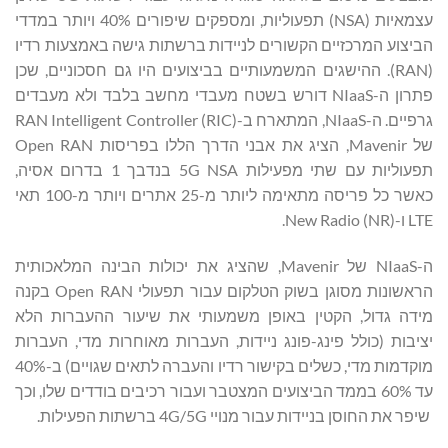
עצמאיות (NSA) תפעוליות, ומספקים שיפורים 40% ויותר במדדי
הביצוע המרכזיים הקשורים לניידות ברשתות גישה באמצעות רדיו
(RAN). ההישגים המשמעותיים בביצועים היו גם חסכוניים, שכן
פתרון ה-NIaaS דורש בשטח מעבדי מחשב בלבד ולא מעבדים
גרפיים. ה-NIaaS, המתארח ב-RAN Intelligent Controller (RIC)
של Mavenir, הציג את אבני הדרך הללו בפריסות Open RAN
תפעוליות עם שתי מפעילות 5G NSA בנדבך 1 בדרום אסיה,
כאשר כל פריסה מתאימה ליותר מ-25 אתרים ויותר מ-100 תאי
LTE ו-New Radio (NR).
ה-NIaaS של Mavenir, שהציג את יכולות הבינה המלאכותית
הראשונות מסוגן בשוק הטלקום עבור תפעולי Open RAN בקנה
מידה גדול, הקטין באופן משמעותי את שיעור ההעברות הלא
יציבות (כולל פינג-פונג ניידות, העברות מאוחרות מדי, העברות
מוקדמות מדי, כשלים בקישור רדיו והעברה לתאים שגויים) ב-40%
עד 60% בממד הביצועים המצטבר ועבור רכיבים בודדים שלו, וכך
שיפר את החוסן בניידות עבור מנויי 4G/5G ברשתות הפעילות.