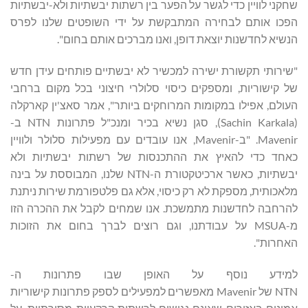
שחקני לוויין כדי לגשר על הפער בין רשתות יבשתיות ולא-יבשתיות
הפכו אותם לבחירה המתבקשת על ידי השופטים שלנו לפרס
הנשיא לחדשנות יוצאת דופן, ואנו מברכים אותם בחום".
"שירותי תקשורת ישירה למכשיר לא יבשתיים פותחים עידן חדש
של קישוריות, ומספקים כיסוי סלולרי חיצוני בכל מקום ברחבי
העולם, אפילו במקומות המרוחקים ביותר", אמר סאצ'ין קארקלה
(Sachin Karkala), סגן נשיא בכיר ומנכ"ל פתרונות NTN ב-
Mavenir. "ב-Mavenir, אנו עובדים עם מפעילות סלולר ולוויין
כאחד כדי להאיץ את ההתכנסות של רשתות יבשתיות ולא
יבשתיות, כאשר ארכיטקטורת ה-NTN שלנו, המבוססת על בינה
מלאכותית, מספקת לא רק כיסוי, אלא גם פלטפורמת שירות ניתנת
להרחבה לחדשנות מתמשכת. אנו שמחים לקבל את ההכרה הזו
מ-MSUA על עבודתנו, וגם רוצים לברך בחום את הזוכות
האחרות".
למידע נוסף על האופן שבו פתרונות ה-
NTN של Mavenir מאפשרים למפעילים לספק פתרונות קישוריות