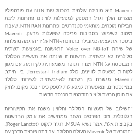
Mavenir היא מובילה עולמית בטכנולוגיות NTN עם פורטפוליו
מוצרים הולך וגדל המספק למפעילות לוויינים פתרונות ליבת
חבילות מוכחים, מותאמי סטנדרטים ופתרונות NTN RAN, שעברו
מיטוב לשימוש בסביבות פריסה שפועלות מהענן. Mavenir
ביססה את עצמה כמובילה בתחום ה-NTN על ידי הדגמה מוצלחת
של שיחת Voice over NB-IoT הראשונה באמצעות תשתית
סלולרית לא יבשתית. חדשנות זו שינתה את תעשיית הסלולר
המבוססת על NTN ויצרה תנופה משמעותית לקידומה. עם מגוון
לקוחות מפעילות לוויינים, כולל Iridium ו-Terrestar, בין היתר,
Mavenir מגשרת בין רשתות לא-יבשתיות לשירותי סלולר
במיינסטרים, ומאפשרת למפעילות לספק כיסוי בכל מקום, לחזק
את חוסן הרשת וליצור הזדמנויות הכנסה חדשות.
"השילוב של תעשיות הסלולר והלוויין משנה את הקישוריות
הגלובלית, וזוכי הפרסים השנה ממחישים את עומק החדשנות
בקבוצות אלו", אמר נשיא MSUA, רוג'ר לנקוט (Roger Lanctot).
"המורשת של Mavenir מעולם הסלולר ועבודתה פורצת הדרך עם