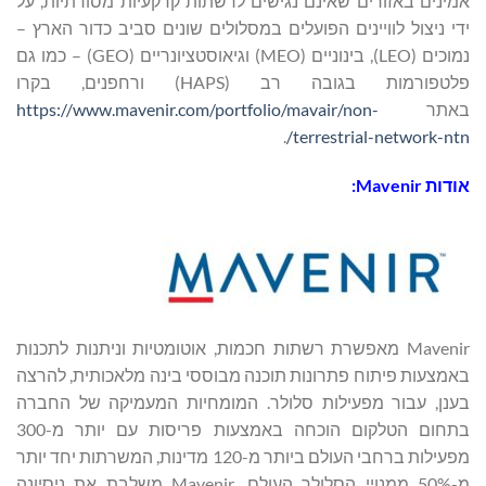
אמינים באזורים שאינם נגישים לרשתות קרקעיות מסורתיות, על
ידי ניצול לוויינים הפועלים במסלולים שונים סביב כדור הארץ –
נמוכים (LEO), בינוניים (MEO) וגיאוסטציונריים (GEO) – כמו גם
פלטפורמות בגובה רב (HAPS) ורחפנים, בקרו
באתר
https://www.mavenir.com/portfolio/mavair/non-
.
terrestrial-network-ntn/
אודות
Mavenir
:
Mavenir מאפשרת רשתות חכמות, אוטומטיות וניתנות לתכנות
באמצעות פיתוח פתרונות תוכנה מבוססי בינה מלאכותית, להרצה
בענן, עבור מפעילות סלולר. המומחיות המעמיקה של החברה
בתחום הטלקום הוכחה באמצעות פריסות עם יותר מ-300
מפעילות ברחבי העולם ביותר מ-120 מדינות, המשרתות יחד יותר
מ-50% ממנויי הסלולר העולם. Mavenir משלבת את ניסיונה