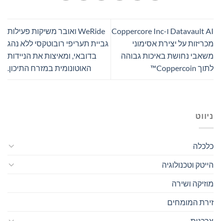
Datavault AI ו-Coppercore Inc
WeRide ואובר משיקות פעילות
מכריזות על יצירת אסימוני
גביית תעריפי רובוטקסי ללא נהג
משאבי נחושת באיכות גבוהה
בדובאי, ומאיצות את הניידות
לתוך Coppercoin™
האוטונומית במזרח התיכון.
ניווט
כלכלה
הייטק וטכנולוגיה
מוזיקה ושירה
זירת המומחים
צרכנות