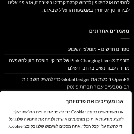
להסירה או לחילופין לדרוש קבלת קרדיט ביצירה זו, אנא פני אלינו
לבירור סך זכויותיך באמצעות הדוא"ל שבאתר.
מאמרים אחרונים
ספרים חדשים – מומלצי השבוע
תוכנית Pink Changing Lives®‎ של מרי קיי הופכת חזון להשפעה
מדידה עבור נשים ברחבי העולם
OpenFX רוכשת את Global Ledger כדי להשיק חשבונות
רב-מטבעיים עבור חברות פינטק
Hamilton Reserve Bank ו- SEE Capital Hamilton Ltd.‎ התקשרו
אנו מעריכים את פרטיותך
בהסכם שיווק והפניית לקוחות
אנו משתמשים בקובצי Cookie כדי לשפר את חוויית הגלישה שלך,
PU Prime מרחיבה את המסחר בזהב עם השקת XAUUSD247
להציג מודעות או תוכן מותאמים אישית ולנתח את התנועה שלנו. על
ידי לחיצה על "קבל הכל", אתה מסכים לשימוש שלנו בקובצי Cookie.