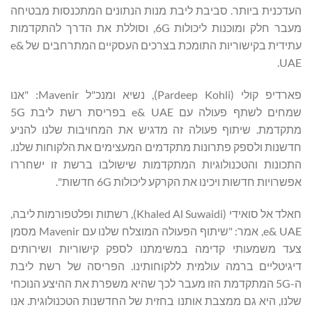
העדכנית ביותר. סביבת ליבת מנות הנתונים המתכנסות מבטיחה
מעבר חלק ומוכנות ליכולות 6G, וסוללת את הדרך להתקדמות
עתידית בקישוריות התומכת בצרכים העסקיים המתרחבים של e&
UAE.
פארדיפ קולי (Pardeep Kohli), נשיא ומנכ"ל Mavenir: "אנו
שמחים לשתף פעולה עם e& UAE בפריסת רשת ליבת 5G
מתקדמת. שיתוף פעולה זה מדגיש את המחויבות שלנו להניע
חדשנות ולספק פתרונות מתקדמים המעצימים את הלקוחות שלנו.
התכונות והטכנולוגיות המתקדמות שישולבו ברשת זו ישחררו
אפשרויות חדשות ויכינו את הקרקע ליכולות 6G חדשות".
חאלד אל סואידי (Khaled Al Suwaidi), רשתות ופלטפורמות ליבה,
e& UAE, אמר: "שיתוף הפעולה המוצלח שלנו עם Mavenir מסמן
צעד משמעותי קדימה במשימתנו לספק קישוריות ושירותים
דיגיטליים ברמה עולמית ללקוחותינו. הפריסה של רשת ליבת
ה-5G המתקדמת הזו מעבר לכך שהיא משפרת את ההיצע הנוכחי
שלנו, היא גם ממצבת אותנו בחזית של החדשנות הטכנולוגית. אנו