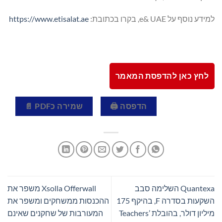
למידע נוסף על e& UAE, בקרו בכתובת:
https://www.etisalat.ae
לחץ כאן להדפסת המאמר
הדפסה 🖨
שמירה כPDF 📄
Quantexa השלימה סבב
Xsolla Offerwall משפר את
השקעות בסדרה F, בהיקף 175
ההכנסות ממשחקים ומשפר את
מיליון דולר, בהובלת Teachers’
המעורבות של שחקנים שאינם