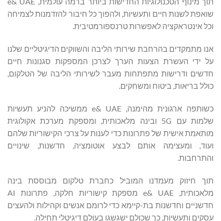
תוך מינוף הטכנולוגיות החדישות ביותר ברמה עולמית, e& UAE
שואפת לשנות חיים ותעשיות, ולהפוך כל חיבור להזדמנות לצמיחה
וכל אינטראקציה לאפשרות טרנספורמטיבית.
אנו מתמקדים בהרחבת שירותי הליבה והשווקים הדיגיטליים שלנו
על ידי העשרת הצעות הערך לצרכן המספקות סגנונות חיים
חדשים ודרישות מתפתחות מעבר לשירותי הליבה של הטלקום,
כולל בריאות, ביטוח ומשחקים.
כשותפה ארגונית מהימנה, e& UAE ממשיכה להניע תעשיות
שלמות עם 5G ובינה מלאכותית, ומספקת מערכת אקולוגית
מותאמת אישית של פתרונות כדי לענות על צרכי הקישוריות שלהם
ועוד, ומעצימה אותם לבצע אוטומציה, חדשנות, שינויים
והתרחבות.
תוך חיזוק מעמדנו המוביל כחברת טלקום מבוססת בינה
מלאכותית, e& UAE מספקת קישוריות חלקה, פתרונות AI
חדשניים וחדשנות בת-קיימא כדי לרומם אנשים וקהילות ולהעצים
עסקים ותעשיות, כך שכולם ישגשגו בעולם דיגיטלי תחילה.