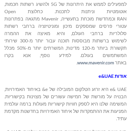
למפעילים לממש את היתרונות של 5G ולהשיג רשתות חכמות,
אוטומטיות וניתנות לתכנות. כחלוצת Open
RAN וכמחדשת מוכחת בתעשייה, Mavenir מתגאה בפתרונות
עטורי פרסים שמספקים מיכון ומוניטיזציה ברחבי רשתות
סלולריות ברחבי העולם, והיא מאיצה את ההמרה
לשימוש ברשתות מבוססות תוכנה עבור יותר מ-300 שירותי
תקשורת ביותר מ-120 מדינות, המשרתים יותר מ-50% מכלל
המשתמשים בעולם. למידע נוסף, אנא בקרו
באתר
www.mavenir.com
.
אודות e&UAE
e& UAE היא זרוע הטלקום המובילה של e& באיחוד האמירויות,
הבנויה על מורשת של חמישה עשורים של מצוינות בקישוריות.
המשימה שלנו היא לספק חוויות קישוריות מעולות ברמה עולמית
המניעות את ההתמקדות של איחוד האמירויות בחדשנות מקדמת
עתיד.