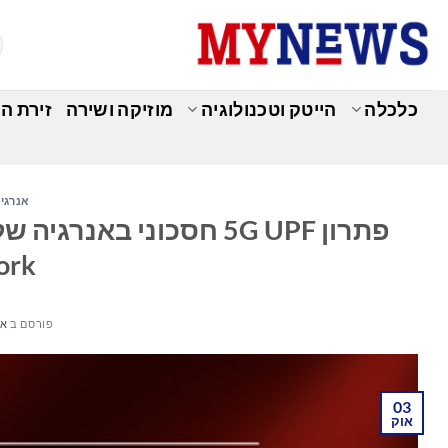
Ski
t
conten
כלכלה
הייטק וטכנולוגיה
מוזיקה ושירה
זירת ה
אנרגי
ork
פורסם ב
אוק
03
אוק