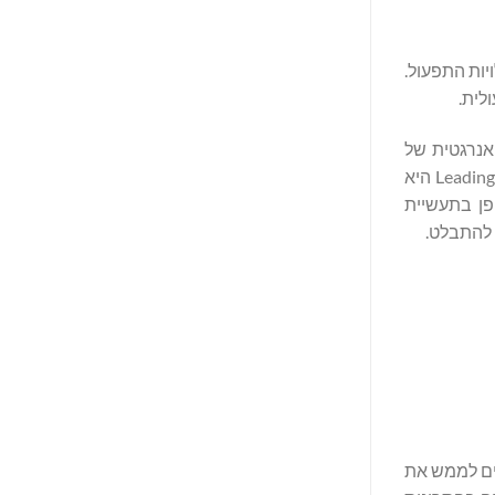
ר עלויות התפעול.
ילות האנרגטית של
הרשתות שלה על ידי איחוד או ביטול תשתיות, שימוש בתוכנה וציוד מודרניים, אימוץ פעולות שיותר מונעות נתונים ועוד. פרסי ה-Leading Lights היא
ים יוצאי דופן בתעשיית
 להתבלט.
ים לממש את