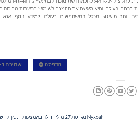
היתרונות של 5G ולהשיג רשתות חכמות, אוטומט
יות ברחבי העולם, והיא מאיצה את ההמרה לשימוש ברשתות מבוססות 
הדפסה 🖨
שמירה כPDF 📄
Nyxoah מגייסת 27 מיליון דולר באמצעות הנפקת השוק שלה