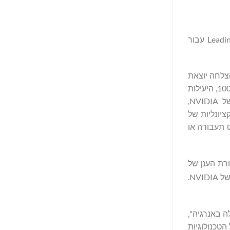
, ספקית תשתית הרשת הפועלת באופן ייעודי בענן הבונה את עתיד הרשתות, זכתה בפרס Leading Lights Network Energy Efficiency עבור
הצלחה יוצאת
דופן עם פתרון ה-UPF שלה. עם חיסכון משמעותי בצריכת החשמל של 40% אפילו בתנאים התובעניים ביותר, כמו עומס תעבורה של 100%, היעילות
המרשימה הזו נובעת בין השאר מהשימוש של Mavenir בטכנולוגיית ASAP2 Accelerated Switching & Packet Processing™ של NVIDIA,
. מינוף הפונקציונליות של
In משפר עוד יותר את החיסכון בחשמל, כך שאפשר להגיע עד 62% בתרחישים של 50% עומס תעבורה או
רת הענן של
-6 Dx SmartNIC של NVIDIA.
לתשתית רשת יעילה באנרגיה",
ילוב של הטכנולוגיות