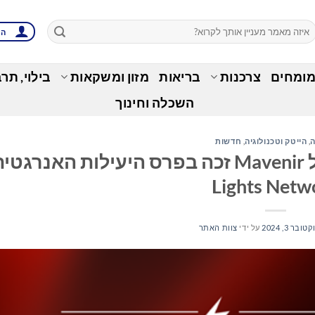
הת
מומחים
צרכנות
בריאות
מזון ומשקאות
בילוי, תר
השכלה וחינוך
ה
,
הייטק וטכנולוגיה
,
חדשות
פתרון 5G UPF חסכוני באנרגיה של Mavenir זכה בפרס היעילות הא
Lights Netw
טובר 3, 2024
על ידי
צוות האתר