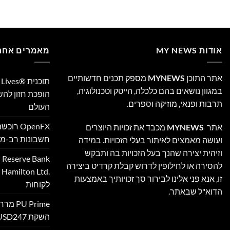
אודות MY NEWS
מאמרים אחרו
אתר התוכן
MYNEWS
מספק תכנים חדשותיים
במגוון נושאים בהם כלכלה, הייטק וטכנולוגיה,
הופכת חזון לה
תרבות ופנאי, מוזיקה וספרים.
העולם
אתר
MYNEWS
מכבד את זכויות היוצרים
חשבונות רב-מט
ועושה מאמצים לאיתור בעלי הזכויות. במידה
וזיהית יצירה שהנך בעל הזכויות בה ותבקש
להסירה או לחילופין לדרוש קבלת קרדיט ביצירה
‎
זו, אנא פני אלינו לבירור סך זכויותיך באמצעות
לקוחות
הדוא"ל שבאתר.
 Prime
השקת XAUUSD247