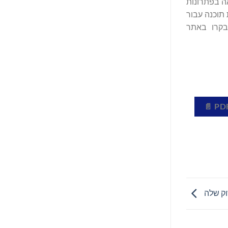
יות וניתנות לתכנות. כחלוצת Open RAN וכמחדשת מוכחת בתעשייה, Mavenir מתגאה בפתרונות
תוכנה עבור