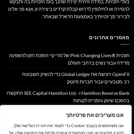
בעלי הזכויות. במידה וזיהית יצירה שהנך בעל הזכויות בה ותבקש
להסירה או לחילופין לדרוש קבלת קרדיט ביצירה זו, אנא פני אלינו
לבירור סך זכויותיך באמצעות הדוא"ל שבאתר.
מאמרים אחרונים
תוכנית Pink Changing Lives®‎ של מרי קיי הופכת חזון להשפעה
מדידה עבור נשים ברחבי העולם
OpenFX רוכשת את Global Ledger כדי להשיק חשבונות
רב-מטבעיים עבור חברות פינטק
Hamilton Reserve Bank ו- SEE Capital Hamilton Ltd.‎ התקשרו
בהסכם שיווק והפניית לקוחות
PU Prime מרחיבה את המסחר בזהב עם השקת XAUUSD247
אנו מעריכים את פרטיותך
Corpay Cross-Border מונתה לשותפת המט"ח הרשמית של
אנו משתמשים בקובצי Cookie כדי לשפר את חוויית הגלישה שלך,
Ultimate Sevens
להציג מודעות או תוכן מותאמים אישית ולנתח את התנועה שלנו. על