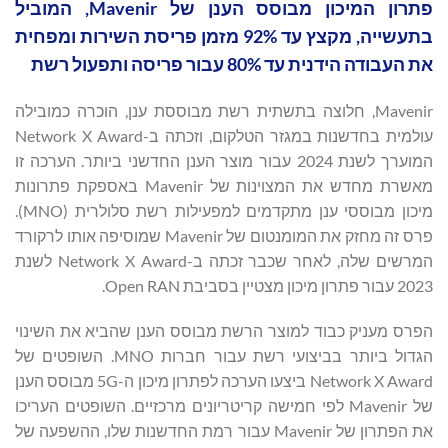
פתרון המיכון מבוסס הענן של Mavenir, המוביל
בתעשייה, מקצץ עד 92% מזמן פריסת השירות ומפחית
את העבודה הידנית עד 80% עבור פריסה ותפעול רשת
Mavenir, חלוצה בתשתית רשת מבוססת ענן, הוכרה כמובילה
עולמית בחדשנות במגזר הטלקום, וזכתה ב-Network X Award
המוערך לשנת 2024 עבור מוצר הענן החדשני ביותר. הערכה זו
מאשרת מחדש את המצוינות של Mavenir באספקת פתרונות
מיכון מבוססי ענן מתקדמים למפעילות רשת סלולרית (MNO).
פרס זה מחזק את המומנטום של Mavenir שמוסיפה אותו לרקורד
המרשים שלה, לאחר שכבר זכתה ב-Network X Award לשנת
2023 עבור פתרון מיכון מצטיין בסביבת Open RAN.
הפרס מעניק כבוד למוצר הרשת מבוסס הענן שהביא את השינוי
הגדול ביותר בביצועי רשת עבור חברות MNO. השופטים של
Network X Award ביצעו הערכה לפתרון מיכון ה-5G מבוסס הענן
של Mavenir לפי חמישה קריטריונים מרכזיים. השופטים העריכו
את הפתרון של Mavenir עבור רמת החדשנות שלו, ההשפעה של