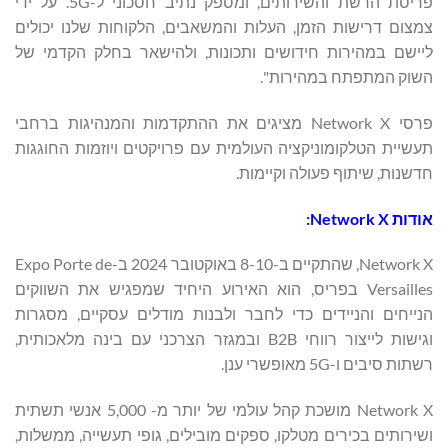
פריסת הרשת והשירותים, ומספק נתיב חסכוני ל-5G. על ידי
צמצום דרישות הזמן, העלות והמשאבים, הלקוחות שלנו יכולים
ליישם במהירות חידושים ותכונות, ולהישאר בחלק הקדמי של
השוק המתפתח במהירות".
פרסי Network X מציגים את ההתקדמות והמנהיגות ברחבי
תעשיית הטלקומוניקציה העולמית עם פרויקטים ויוזמות החוגגות
חדשנות, שיתוף פעולה וקיימות.
אודות
Network X
:
Network X, שהתקיים ב-8-10 באוקטובר 2024 ב-Expo Porte de
Versailles בפריס, הוא האירוע היחיד שמפגיש את השווקים
הנייחים והניידים כדי לחבר ולבנות מודלים עסקיים, מסגרות
וגישות לייצור רווחי B2B ובמגזר הצרכני עם בינה מלאכותית,
רשתות סיבים ו-5G מאופשרי ענן.
Network X מושכת קהל עולמי של יותר מ- 5,000 אנשי תשתית
ושירותים בכירים מטלקו, ספקים מובילים, גופי תעשייה, ממשלות,