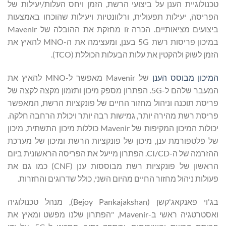
טכנולוגיית הענן על ביצועי הרשת, הזמן ויחס העלות/יעילות של
הפריסה, יעילות תפעולית, ורלוונטיות ויעילות שהוכחו באמצעות
ביצועים מציאותיים. הכרה זו מחזקת את ההובלה של Mavenir
במיכון פריסות רשת 5G בענן, ומעצימה את ה-MNO להאיץ את
הזמן לשוק ולהקטין את עלות הבעלות הכוללת (TCO).
המיכון מבוסס הענן
של Mavenir מאפשר ל-MNO להאיץ את
המעבר שלהם ל-5G. הפתרון מספק מיכון ותזמון מקצה לקצה של
פריסת תוכנה וניהול מחזור החיים של פונקציות הרשת, המאפשר
פריסת רשת מהירה יותר, גמישות רבה יותר ויכולת הרחבה חלקה.
יכולות המיכון המקיפות של Mavenir כוללות מיכון התשתית, מיכון
של פלטפורמת ענן, מיכון של פונקציות הרשת ומיכון של מערכת
ההזרמה של ה-CI/CD. הפתרון מייעל את הפריסה הראשונית ביום
הראשון של פונקציות רשת מבוססות ענן (CNF) כמו גם את
פעולות ניהול מחזור החיים מהיום השני, כולל שדרוגים והחזרות.
בג'וי פאנקאג'קשן (Bejoy Pankajakshan), מנהל טכנולוגיה
ואסטרטגיה ראשי ב-Mavenir, "הפתרון שלנו מפשט ומאיץ את