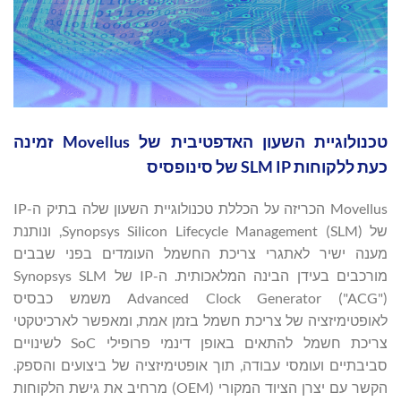
טכנולוגיית השעון האדפטיבית של Movellus זמינה
כעת ללקוחות SLM IP של סינופסיס
Movellus הכריזה על הכללת טכנולוגיית השעון שלה בתיק ה-IP
של Synopsys Silicon Lifecycle Management (SLM), ונותנת
מענה ישיר לאתגרי צריכת החשמל העומדים בפני שבבים
מורכבים בעידן הבינה המלאכותית. ה-IP של Synopsys SLM
Advanced Clock Generator ("ACG") משמש כבסיס
לאופטימיזציה של צריכת חשמל בזמן אמת, ומאפשר לארכיטקטי
צריכת חשמל להתאים באופן דינמי פרופילי SoC לשינויים
סביבתיים ועומסי עבודה, תוך אופטימיזציה של ביצועים והספק.
הקשר עם יצרן הציוד המקורי (OEM) מרחיב את גישת הלקוחות