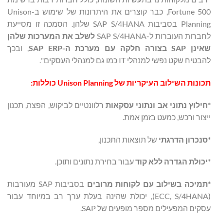
Fortune 500, כבר קוצרים את היתרונות של שימוש ב-Unison
Planning בסביבות SAP S/4HANA שלהן. הסמכה זו מסייעת
לחברות העוברות ל-SAP S/4HANA
לשלב את המערכות שלהן
שאינן
SAP
בצורה חלקה עם מערכת ה-
SAP ERP
, ובכך
להבטיח שקט נפשי למנהלי IT כמו גם למנהלי העסקים".
תכונות השילוב העיקריות של Unison Planning כוללות:
*
חילוץ נתוני אב ונתוני עסקאות
רלוונטיים לביקוש, הפצה, תכנון
ייצור ורכש, כמעט בזמן אמת.
*סנכרון הדרגתי
של תוצאות התכנון,
*
יכולת הגדרה ללא קוד
עבור בחירת נתונים ותוכן.
*תמיכה בשילוב עם לקוחות מרובים
בסביבות SAP מעורבות
(ECC, S/4HANA), יכולת שהינה בעלת ערך רב במיוחד עבור
עסקים המפעילים מספר מופעים של SAP.