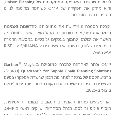
ליכולות שרשרת האספקה המתקדמות של
Unison Planning
,
והוא מחזק את תפקידה של OMP כשותפה מהימנה לניווט
בסביבות תכנון מורכבות.
"קבלת הסמכה זו מדגישה את
מחויבותנו לחדשנות ואמינות
ברמה ארגונית
", אומר טום ווטרס, מנהל מוצר ראשי ב-OMP. "זה
מאשר את יכולתנו לתמוך בעסקים גלובליים במסעות ההמרה
הדיגיטלית שלהם, במיוחד אלו שעוברים ל-S/4HANA עם RISE
with SAP".
®
OMP זכתה לאחרונה להכרה
כמובילה ב-
Magic
Gartner
Quadrant™ for Supply Chain Planning Solutions
(כמובילה
ברביע הקסם של גרטנר לפתרונות תכנון שרשרת אספקה) בפעם
העשירית ברציפות, כאשר דורגה במקום הגבוה ביותר עבור 'יכולת
ביצוע' ב-2025.
"אנו מציעים פתרונות אמיתיים המגובים במומחיות אמיתית",
מוסיף פיליפ ורוולסם, מנהל מסחריות ושווקים ראשי ב-OMP.
"רבים מלקוחותינו בתעשיות השונות, כולל חברות רבות ברשימת