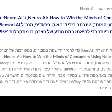
ת הספר Neuro AI
הספר , (“Neuro AI
, החברה היחידה הממזגת מדעי המוח עם בינה מלאכותית יוצרת (GenAI) כדי להמיר חדשנות במוצרים, במעורב
Neuro AI: How to Win the Minds of Consumers Using Neu
ספקטיבה עבור העוסקים בחדשנות, יידוע ושיווק שחוקר כיצד ניתן להשיג יתרון תחרות
מעשיים לפנייה אל התת מודע, שם מתקבלות 95% מההחלטות. הספר פורסם על ידי Wiley ובשיתוף עם ד"ר אנירודה 
ספרים.