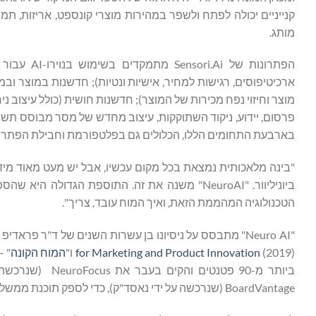
קנייניים יכולה לפתח ולשפר במהירות מוצרי קונספט, אריזות, תמ
מותג.
הפתרונות ש
ארכיטיפוסים, רגישות למחיר, אישיות ונטיות); חדשנות במוצר ובמו
מוצר וחיזוי נפח מכירות של המוצר); חדשנות חושית (כולל עיצוב ניחו
בארבעת התחומים הללו, הכלולים גם בפלטפורמת וחבילת הפתרונות של i.Ai
"בינה מלאכותית נמצאת בכל מקום עכשיו, אבל יש מעט מאוד מידע 
ביוניליוור. "NeuroAI" משנה את זה. התוספת הגד
הטכנולוגיה המהממת הזאת, ואיך המוח עובד, צריך".
"Neuro AI" מתבסס על ניסיונו בן עשרות השנים של ד"ר פראדיפ בתחום מדעי המוח הצרכניים, המפורט בכותרות "
(2019) ו"
for Marketing and Product Innovation
המוח הקונה
" –
BoardVantage (שנרכשה על ידי נאסד"ק), כדי לספק תוכנת ממשל דירקטוריון SaaS למועצות מנהלים ומנהלים.