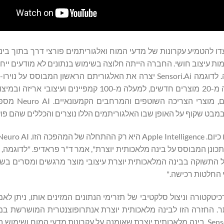
 Sensori.Aiמספר פתרונות שנועדו להטמיע עקרונות של מדעי המוח ואלגוריתמים פורצי דרך בתו
ות עיצוב חושי. החברה הייתה חלוצה בשימוש בנתונים לא מודעים ייחוד
ביצירת ניחוח, טעם ומוזיקה. עד כה סייעה החברה בפיתוח למעלה מ-20 מוצרים חדשים, למעלה מ-100 ק
רוב המותגים העולמיים המוכרים בתחום מ
במבט שקוף על האופן שבו האלגוריתמים הללו נוצרים והכללים שהם פוע
כונן המבוסס על בינה מלאכותית יוצרת", אמר ד"ר פראדיפ. "לדוגמה, כ
ל התשוקה בבינה המלאכותית יוצרת עיצובי מוצר מרגשים ומסרים בש
 החלטות רכישה."
כיטקטורה וניצול סלקטיבי של תזרימי הנתונים המזינים אותו, ניתן לאמ
ותר. החזרה הזו לבינה מלאכותית יוצרת אנתרופוצנטרית המושרשת במ
ומכאן המונח נוירו-AI – היא התזה של הספר וגם המיקוד של Sensori.Ai. בינה מלאכותית יוצרת שאומנה על עקרונות מדעי המ