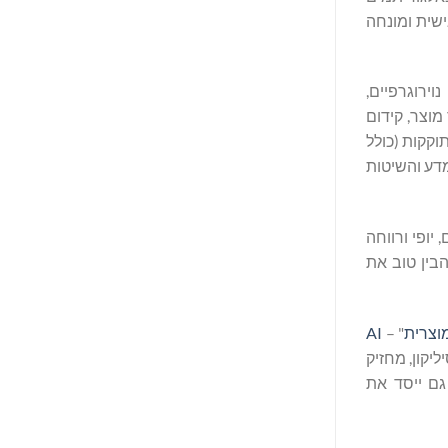
ישית ומונחה
ילים נוירוגרפיים,
מוצר, קידום
תוקקות (כולל
ש של PDP מבוסס תשוקה). NeuroAI מפרט את כל המדע והשיטות
יופי ורווחה
להבין טוב את
AI
" –
יליקון, מחזיק
ר צרכני. הוא גם ייסד את