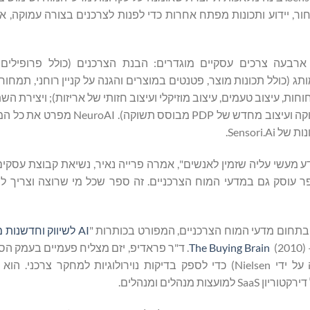
חור, יידוע ותכונות מפתח אחרות כדי לפנות לצרכנים בצורה עמוקה, א
ל Sensori.Ai מתמקדים בשימוש בנוירו-AI עבור ארבעה צרכים עסקיים מוגדרים: הבנת הצרכנים (כולל פרופ
תג (כולל תכונות מוצר, פטנטים במוצרים והגנה על קניין רוחני, תמחור 
חות, עיצוב טעמים, עיצוב מוזיקלי ועיצוב חזותי של אריזות); ויצירת הש
פרסום, יידוע, ניקוד השתוקקות, עיצוב מחדש של מסר מבוסס תשוקה ועיצוב מחד
Sensor.
מעשי עליה שזמין לאנשים", אמרה פרייה נאיר, נשיאת קבוצת עסקים, 
ולה היא שהספר עוסק גם במדעי המוח הצרכניים. זה ספר שכל מי שרוצה וצריך 
AI לשיווק וחדשנות מוצרית
The Buying Brain
(2010). ד"ר פראדיפ, יזם מצליח פעמיים בעמק הס
ביותר מ-90 פטנטים והקים בעבר את NeuroFocus (שנרכשה על ידי Nielsen) כדי לספק בדיקות נוירולוגיות למחק