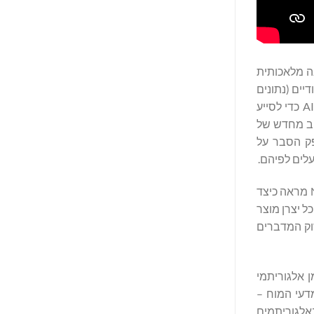
ך בינה מלאכותית
יים (נתונים
הנצרכים בתת מודע של הצרכן) כדי ליצור את פריצות הדרך שלה. לדוגמה Sensori.Ai יצרה את האלגוריתם הראשון המבוסס על נוירו-AI כדי לסייע
מפיינים ועיצובי אריזה ובמיצוב מחדש של
וצרי הצריכה הארוזים, מוצרי הצריכה השוטפים והמרחבים הקמעונאיים. Neuro AI מספק הסבר על
לים לפיהם.
"אל תטעו: בינה מלאכותית יוצרת מחוללת מהפכה בכל חלק בחיינו כיום. Apple Intelligence היא רק ההתחלה של המהפכה הזו. Neuro AI מראה כיצד
ל יצרן מוצר
וק המדברים
ן אלגוריתמי
דעי המוח –
וח ושימוש באלגוריתמים