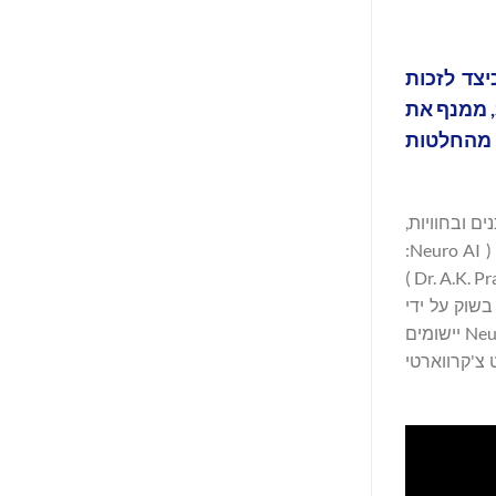
Neuro AI: How to Win the Minds of Consumers Using Neuroscience-Powered Gen AI: כיצד לזכות
במוחם של צרכנים באמצעות Gen AI המופעל על ידי מדעי המוח") שנכתב בידי ד"ר א.ק. פראדיפ, מנכ"ל Sensori.Ai, ממנף את
העבודה המוצלחת שלו עם המותגים הגלובליים הגדולים ביותר כדי להיאחז בתת מודע של הצרכן בו מתקבלות 95% מהחלטות
ות של הצרכנים ובחוויות,
(Neuro AI), – ( Neuro AI:
כיצד לזכות במוחם של צרכנים באמצעות Gen AI המופעל על ידי מדעי המוח), הספר החדש של המנכ"ל והמייסד ד"ר א.ק. פראדיפ (Dr. A.K. Pradeep )
י בשוק על ידי
המרה של בינה מלאכותית יוצרת ממשהו גנרי למשהו שיוצר באמת. באמצעות שימוש במקרי מבחן ותרחישים מציאותיים חושף Neuro AI יישומים
אצ'ריה, ד"ר רג'אט צ'קרווארטי