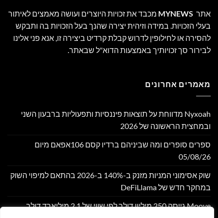
אתר
MYNEWS
מכבד את זכויות היוצרים ועושה מאמצים לאיתור
בעלי הזכויות. במידה וזיהית יצירה שהנך בעל הזכויות בה ותבקש
להסירה או לחילופין לדרוש קבלת קרדיט ביצירה זו, אנא פני אלינו
לבירור סך זכויותיך באמצעות הדוא"ל שבאתר.
מאמרים אחרונים
Nyxoah מדווחת על תוצאות פיננסיות ותפעוליות ברבעון השני
ובמחצית הראשונה של 2026
ספרים סופרים ומה שביניהם ברדיו קסם 106אפאם מיום
05/08/26
שוק אסימוני המניות מזנק ב-140% ב-2026 בהתאם למיפוי השוק
במחקר חדש של DeFiLlama
Moove גייסה 250 מיליון דולר לפי שווי של 2.1 מיליארד דולר,
במטרה להרחיב את התשתית הגלובלית לתחבורה אוטונומית