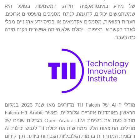
של מידע באינטראקציה יחידה. המשמעות בפועל היא
שמשתמשים יכולים, לדוגמה, לנתח מסמכים משפטיים ארוכים,
הערות רפואיות, מסמכים אקדמאים או בסיס ידע ארגוניים מבלי
לאבד הקשר או רציפות – יכולת שלא הייתה אפשרית בקנה מידה
כזה בעבר.
מודלי ה-AI של TII Falcon מדורגים מאז שנת 2023 במקום
הראשון באומדנים אזוריים וגלובליים, כאשר Falcon-H1 Arabic
מוביל כעת את רשימת Open Arabic LLM בגדלים שונים של
מודלים. התוצאות הללו ממחישות את יכולת TII לגבש יכולות AI
ריבוניות המתחרות ברמות הגלובליות הגבוהות ביותר, תוך קידום