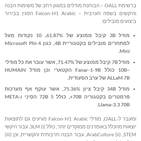
ברשימת OALL – הבוחנת מודלים במגוון רחב של משימות הבנה
והיקשים בשפה הערבית – Falcon-H1 Arabic הפגין בבירור
ביצועים מובילים:
מודל
3B
קיבל ממוצע של 61.87%‏, 10 נקודות מעל
למתחרים מובילים בקטגוריית
4B
,
כגון
Microsoft Phi-4
.
Mini
מודל
7B
קיבל ממוצע של 71.47%, אשר עובר את כל מודלי
~
10B
כולל
Fanar-1-9B
הקטארי וכן מודל
HUMAIN
ALLaM 7B
של ערב הסעודית.
מודל
34B
קיבל ציון 75.36%, אשר עוקף אף מערכות
פרמטרים בקטגוריה
70B
+,
כולל
5 72B
הסיני ו-
META
.
Llama-3.3 70B
ומעבר ל-OALL, ‏מודלי Falcon-H1 Arabic מגיעים גם לתוצאות
יוצאות מהכלל באומדנים ממוקדים יותר, כולל (i) 3LM, עבור היקשי
STEM, ‏(ii) ArabCulture, עבור הבנה תרבותית והקשרית, וכן (iii)