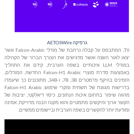
גרפיקה AETOSWire
TII, המתבסס על קבלה נרחבת של מודלי Falcon-Arabic אשר
יצאו לאור השנה ואשר מדגישים את הצורך הברור של הקהילה
במודלי LLM איכותיים בשפה הערבית, קידם את התהליך
באמצעות סדרת מוצרי Falcon-H1 Arabic החדשה. המודלים,
הזמינים בהיקף פרמטרים 3B, ‏7B, ו-34B, מתוכננים כך שיעמדו
בדרישות מגוונת של תשתית ומקרי שימוש. Falcon-H1 Arabic
מהווה שיפור בתחום איכות הנתונים, כיסוי דיאלקטי, יציבות של
הקשר ארוך והיקשים מתמטיים והוא מקנה הבנה מדוייקת, אמינה
ומודעת יותר להקשרים בשפה הערבית וביישומים ממשיים.