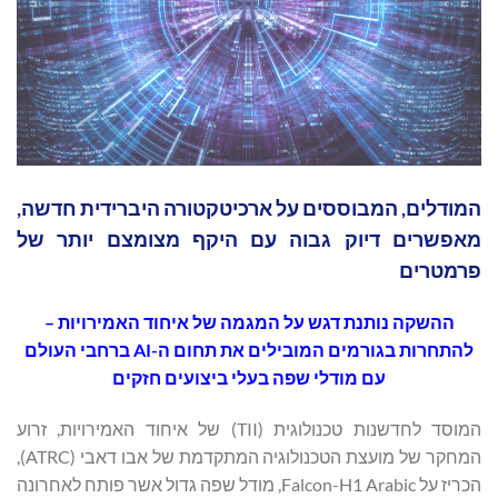
המודלים, המבוססים על ארכיטקטורה היברידית חדשה,
מאפשרים דיוק גבוה עם היקף מצומצם יותר של
פרמטרים
ההשקה נותנת דגש על המגמה של איחוד האמירויות –
להתחרות בגורמים
המובילים את תחום ה-
AI
ברחבי העולם
עם מודלי
שפה בעלי ביצועים חזקים
המוסד לחדשנות טכנולוגית (TII) של איחוד האמירויות, זרוע
המחקר של מועצת הטכנולוגיה המתקדמת של אבו דאבי (ATRC),
הכריז על Falcon-H1 Arabic, מודל שפה גדול אשר פותח לאחרונה