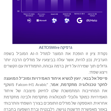
גרפיקה AETOSWire
נקודת ציון זו הופכת את המוצר למודל ה-AI המוביל בשפה
הערבית, נכון להיות, אשר עולה בביצועיו על מודלים הרבה יותר
גדולים תוך שמירה על דיוק ברמה גבוהה, התמודדות עם הקשרים
וייצוג שפתי.
פייסל אל
בנאי, יועץ לנשיא איחוד האמירויות ומזכ
"
ל המועצה
לחקר טכנולוגיה מתקדמת, אמר
, "Falcon-H1 Arabic משקף
את המחוייבות המתמשכת שלנו לחיזוק מיצובה של איחוד
האמירויות כמוקד גלובלי לטכנולוגיה מתקדמת ולבינה מתקדמת
אחראית. האספקה של מודלים התומכים בצורך השפתי והתרבותי
באזור מאפשרת חדשנות נגישה, רלבנטית וברת השפעה בחברה