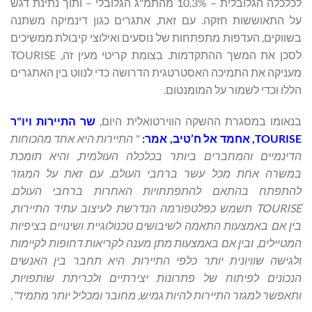
לכלכלה הגלובלית – 10.3% מהתמ"ג הגלובלי – ותוך נתינת דגש
על התאוששות חזקה. עם זאת, אתגרים כגון דינמיקה משתנה
בשווקים, העדפות מתפתחות של נוסעים ואילוצי קיבולת ממשיכים
לסכן את המשך ההתקדמות. בצומת קריטי מעין זה, TOURISE
מעניקה את התמיכה האסטרטגית הדרושה כדי לנווט בין האתגרים
הללו וכדי לשמור על המומנטום.
בנאומו במסגרת ההשקה הווירטואלית היום,
שר התיירות ויו
"
ר
TOURISE
,
אחמד אל ח’טיב, אמר:
"
התיירות היא
אחד מהכוחות
הדינמיים והמחברים ביותר בכלכלה העולמית, והיא תומכת
במשרה אחת מכל
עשר ברחבי העולם. עם זאת על המגזר
להתפתח בהתאם להתפתחויות האחרות ברחבי העולם.
TOURISE
תשמש כפלטפורמה הנדרשת לעיצוב עתיד התיירות,
בין אם באמצעות התאמה
לשיבושים טכנולוגיית ושינויים בציפיות
המטיילים, ובין אם באמצעות מתן מענה לקריאות
דחופות לקיימות
ולגישה שוויונית יותר כלפי התיירות. היא תחבר בין האנשים
הנכונים
לפיתוח של פתרונות יצירתיים ולכריתת שותפויות,
ותאפשר למגזר התיירות להיות גמיש,
מחובר ומכליל יותר מתמיד
".