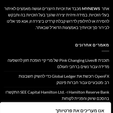
אתר
MYNEWS
מכבד את זכויות היוצרים ועושה מאמצים לאיתור
בעלי הזכויות. במידה וזיהית יצירה שהנך בעל הזכויות בה ותבקש
להסירה או לחילופין לדרוש קבלת קרדיט ביצירה זו, אנא פני אלינו
לבירור סך זכויותיך באמצעות הדוא"ל שבאתר.
מאמרים אחרונים
תוכנית Pink Changing Lives®‎ של מרי קיי הופכת חזון להשפעה
מדידה עבור נשים ברחבי העולם
OpenFX רוכשת את Global Ledger כדי להשיק חשבונות
רב-מטבעיים עבור חברות פינטק
Hamilton Reserve Bank ו- SEE Capital Hamilton Ltd.‎ התקשרו
בהסכם שיווק והפניית לקוחות
PU Prime מרחיבה את המסחר בזהב עם השקת XAUUSD247
אנו מעריכים את פרטיותך