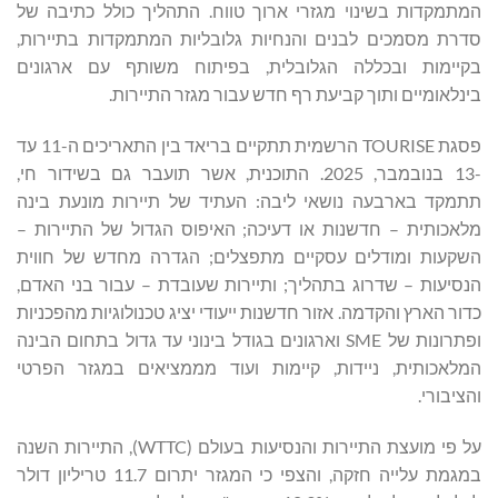
המתמקדות בשינוי מגזרי ארוך טווח. התהליך כולל כתיבה של
סדרת מסמכים לבנים והנחיות גלובליות המתמקדות בתיירות,
בקיימות ובכללה הגלובלית, בפיתוח משותף עם ארגונים
בינלאומיים ותוך קביעת רף חדש עבור מגזר התיירות.
פסגת TOURISE הרשמית תתקיים בריאד בין התאריכים ה-11 עד
-13 בנובמבר, 2025. התוכנית, אשר תועבר גם בשידור חי,
תתמקד בארבעה נושאי ליבה: העתיד של תיירות מונעת בינה
מלאכותית – חדשנות או דעיכה; האיפוס הגדול של התיירות –
השקעות ומודלים עסקיים מתפצלים; הגדרה מחדש של חווית
הנסיעות – שדרוג בתהליך; ותיירות שעובדת – עבור בני האדם,
כדור הארץ והקדמה. אזור חדשנות ייעודי יציג טכנולוגיות מהפכניות
ופתרונות של SME וארגונים בגודל בינוני עד גדול בתחום הבינה
המלאכותית, ניידות, קיימות ועוד מממציאים במגזר הפרטי
והציבורי.
על פי מועצת התיירות והנסיעות בעולם (WTTC), התיירות השנה
במגמת עלייה חזקה, והצפי כי המגזר יתרום 11.7 טריליון דולר