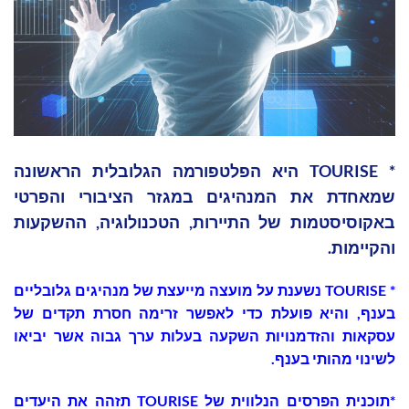
* TOURISE היא הפלטפורמה הגלובלית הראשונה
שמאחדת את המנהיגים במגזר הציבורי והפרטי
באקוסיסטמות של התיירות, הטכנולוגיה, ההשקעות
והקיימות.
*
TOURISE
נשענת על מועצה מייעצת של מנהיגים גלובליים
בענף, והיא פועלת כדי
לאפשר זרימה חסרת תקדים של
עסקאות והזדמנויות השקעה בעלות ערך גבוה אשר יביאו
לשינוי מהותי בענף.
*תוכנית הפרסים הנלווית של
TOURISE
תזהה את היעדים