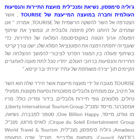
ג'וליה סימפסון, נשיאת
ומנכ
"
לית מועצת התיירות והנסיעות
העולמית וחברה במועצה המייעצת של
TOURISE
, אשר
הצטרפה אל השר להשקה הרשמית של TOURISE, אמרה: "
אנו
שמחים על היותנו חלק מיוזמה גלובלית זו,
ונמשיך את שיתוף
הפעולה ארוך הטווח באקוסיסטמה המלאה של התיירות. כדי
שענף זה
יתפתח וימצה את הפוטנציאל המלא שלו, ישנו צורך קריטי
בשיתוף פעולה בין המגזר הפרטי
לציבורי להמשך ההצלחה של
התיירות והנסיעות ברחבי העולם. יחדיו נוכל לתת מענה
לאתגרים
הקיימים תוך יצירה משותפת של עתיד יצירתי ובר קיימא.
”
TOURISE מגובה על ידי מועצה מייעצת אשר היו"ר שלה הוא השר
אל ח'טיב, עם מומחים גלובליים מסוכנויות נסיעות מקוונות, מפעילי
טיולים, מלונאים, גופי תיירות גלובליים, בידור ומדיה, כולל: מריו
אנזסברגר, מייסד ומנכ"ל, Liberty International Tourism Group;
מו גוודט, מייסד, One Billion Happy; סטפני לפבברה, נשיאה,
Cirque du Soleil Entertainment Group; לואיס מרוטו, מנכ"ל,
Amadeus; ג'וליה סימפסון, מנכ"לית, World Travel & Tourism
Council (WTTC); ותומאס וולדבייף, מנכ"ל, שדה התעופה