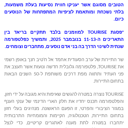
הטובים
מסוגם אשר יעניקו חווית נסיעות בעלת משמעות,
בלתי נשכחת ומותאמת לציפיות המתפתחות
של הנוסעים
כיום.
*פסגת
TOURISE
למוזמנים בלבד תתקיים בריאד בין
התאריכים ה-11-13 בנובמבר 2025,
ותמשיך כפלטפורמה
שנתית לשינוי הדרך בה בני אדם נוסעים, מתחברים וצומחים.
שר התיירות של ערב הסעודית אחמד אל ח’טיב חנך באופן רשמי
את TOURISE, פלטפורמה גלובלית חדשה ונועזת אשר תעצב את
פני העתיד ותתווה מפת דרכים משותפת ל-50 השנים הבאות
בתחום התיירות.
TOURISE נוצרה במטרה להגשים שאיפות והיא מגובה על ידי חזון,
והפלטפורמה תכנס יחדיו את חלק הארי הדינמי של ענקי הענף
במגזר הציבורי והפרטי, זו הפעם הראשונה. מנהיגים בעלי חזון
בתחום התיירות, הטכנולוגיה, הקיימות והמומחיות התרבותית
יתחברו במטרה לתת מענה לאתגרים קריטיים, כדי לנצל