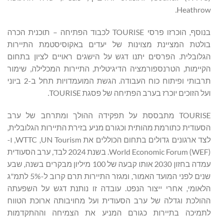
Heathrow.
בנוסף, הוכרזו פרסי TOURISE לכבוד הפתיחה – תוכנית הכרה
בולטת המציינת מצוינות של יעדים באקוסיסטמת התיירות
הגלובלית. הפרסים יתנו דגש על הישגים ראויים לציון בתחום
הקיימות, הטרנספורמציה הדיגיטלית, התיירות המכלילה, שימור
תרבותי ופיתוח כוח העבודה. הגשת המועמדויות תחל ב-2 ביוני
ועל הזוכים יוכרז בערב הפתיחה של פסגת TOURISE.
TOURISE מתבססת על תפקידה ההולך ומתרחב של ערב
הסעודית כתורמת מהותית וכגורם מניע בזירת התיירות הגלובלית,
לצד ארגונים גדולים בתחום הכוללים את UN Tourism, ‏WTTC, ו-
World Economic Forum (WEF). בשנת 2024 לבד, ערב הסעודית
עמדה בחזון 2030 אותו קבעה של 100 מיליון מבקרים בשנה, שבע
שנים לפני המועד האמור, ומגזר התיירות תרם קרוב ל-5% לתמ"ג
הלאומי, אחרי ייצור הנפט. עובדה זו נותנת דגש על השפעתה
ההולכת וגדלה של ערב הסעודית ועל מחויבותה ארוכת הטווח
לתמיכה בתיירות כגורם המניע את הצמיחה וההתקדמות