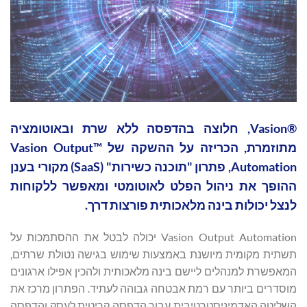
®Vasion, חלוצה בהדפסה ללא שרת ובאוטומציה
מתוזמרת, הכריזה על ההשקה של ™Vasion Output
Automation, פתרון "תוכנה כשירות" (SaaS) מקורי בענן
ההופך את ניהול הפלט לאוטומטי ומאפשר ללקוחות
לנצל יכולות בינה מלאכותית פורצות דרך.
Vasion Output Automation יכולה לבטל את ההסתמכות על
תשתית מקומית מיושנת באמצעות שימוש בגישה נטולת שרתים,
המאפשרת למנהלים ליישם בינה מלאכותית ולהכין אפילו ארגונים
מוסדרים ביותר עם רמת אבטחה גבוהה לעתיד. הפתרון מרכז את
השליטה האדמיניסטרטיבית עבור הדפסה קריטית לעסק והדפסה