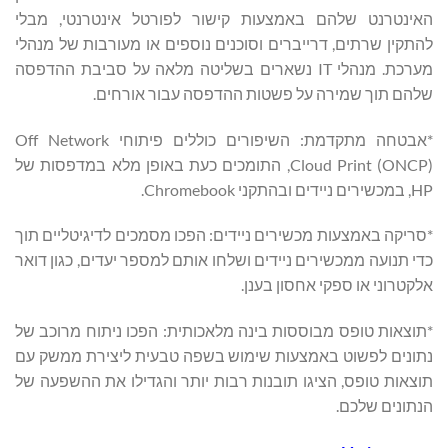
האינטרנט שלהם באמצעות קישור לפורטל אינטרנטי, מבלי
להתקין שרתים, דרייברים וסוכנים נוספים או מעורבות של מנהלי
מערכת. מנהלי IT נשארים בשליטה מלאה על סביבת ההדפסה
שלהם תוך שמירה על פשטות ההדפסה עבור אורחים.
*אבטחה מתקדמת: השיפורים כוללים פיתוחי Off Network
Cloud Print (ONCP), התומכים כעת באופן מלא במדפסות של
HP, במכשירים ניידים ובהתקני Chromebook.
*סריקה באמצעות מכשירים ניידים: הפכו מסמכים לדיגיטליים תוך
כדי תנועה ממכשירים ניידים ושלחו אותם למספר יעדים, כגון דואר
אלקטרוני או ספקי אחסון בענן.
*תוצאות טופס מבוססות בינה מלאכותית: הפכו ניתוח מרוכב של
נתונים לפשוט באמצעות שימוש בשפה טבעית ליצירת ממשק עם
תוצאות טופס, הציגו תובנות רבות יותר והגדילו את ההשפעה של
הנתונים שלכם.