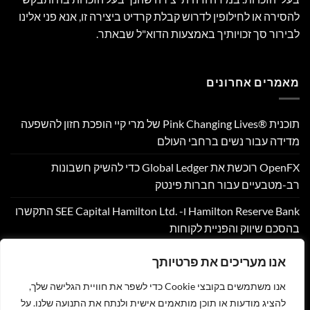
להסירה או לחילופין לדרוש קבלת קרדיט ביצירה זו, אנא פני אלינו
לבירור סך זכויותיך באמצעות הדוא"ל שבאתר.
מאמרים אחרונים
תוכנית Pink Changing Lives®‎ של מרי קיי הופכת חזון להשפעה
מדידה עבור נשים ברחבי העולם
OpenFX רוכשת את Global Ledger כדי להשיק חשבונות
רב-מטבעיים עבור חברות פינטק
Hamilton Reserve Bank ו- SEE Capital Hamilton Ltd.‎ התקשרו
בהסכם שיווק והפניית לקוחות
PU Prime מרחיבה את המסחר בזהב עם השקת XAUUSD247
אנו מעריכים את פרטיותך
Corpay Cross-Border מונתה לשותפת המט"ח הרשמית של
אנו משתמשים בקובצי Cookie כדי לשפר את חוויית הגלישה שלך,
Ultimate Sevens
להציג מודעות או תוכן מותאמים אישית ולנתח את התנועה שלנו. על