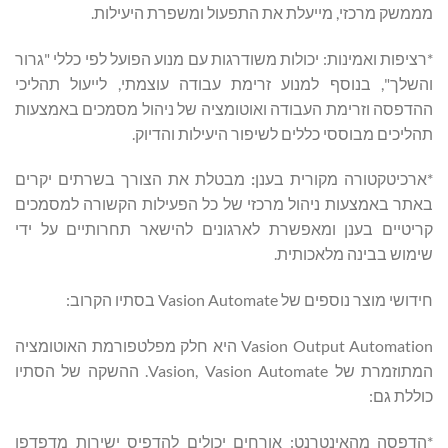
מממשק מרכזי, מייעלת את התפעול ומשפרת היעילות.
*רציפות ואמינות: יכולות משודרגות עם מנוע הפועל לפי כללי "גרור
והשלך", בנוסף למנוע זרימת עבודה עוצמתי, לייעול תהליכי
ההדפסה וזרימת העבודה ואוטומציה של ניהול מסמכים באמצעות
תהליכים מבוססי כללים לשיפור היעילות והדיוק.
*ארכיטקטורה מקורית בענן
:
מבטלת את הצורך בשרתים יקרים
באתר באמצעות ניהול מרכזי של כל הפעילות הקשורה למסמכים
קריטיים בענן ומאפשרת לארגונים להישאר תחרותיים על ידי
שימוש בבינה מלאכותית.
חידושי מוצר נוספים של Vasion Automate בסתיו הקרוב:
Vasion Output Automation היא חלק מפלטפורמת האוטומציה
המתוזמרת של Vasion, Vasion Automate. ההשקה של הסתיו
כוללת גם:
*הדפסה מהאינטרנט: אורחים יכולים להדפיס ישירות מדפדפן