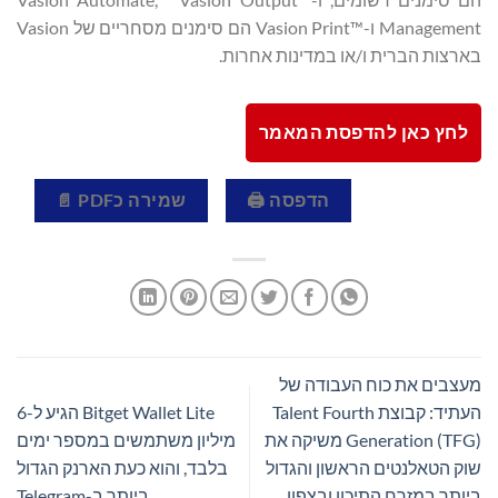
Management ו-™Vasion Print הם סימנים מסחריים של Vasion
בארצות הברית ו/או במדינות אחרות.
לחץ כאן להדפסת המאמר
הדפסה 🖨
שמירה כPDF 📄
מעצבים את כוח העבודה של
העתיד: קבוצת Talent Fourth
Bitget Wallet Lite הגיע ל-6
Generation (TFG) משיקה את
מיליון משתמשים במספר ימים
שוק הטאלנטים הראשון והגדול
בלבד, והוא כעת הארנק הגדול
ביותר במזרח התיכון ובצפון
ביותר ב-Telegram