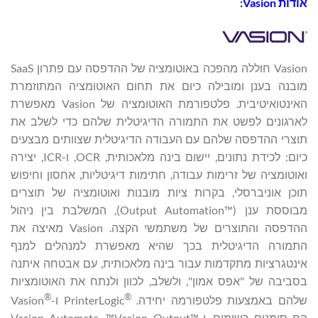
אודות Vasion:
Vasion חוללה מהפכה באוטומציה של ההדפסה עם פתרון SaaS
מובנה בענן ומובילה כיום את תחום האוטומציה המתוזמרת
האינטואיטיבית. פלטפורמת האוטומציה של Vasion מאפשרת
לארגונים לפשט את התמורה הדיגיטלית שלהם כדי לשלב את
תוצרי ההדפסה שלהם עם העבודה הדיגיטלית שצוותים מבצעים
כיום: לכידת נתונים, יישום בינה מלאכותית, OCR, ו-ICR, יצירה
ואוטומציה של זרימות עבודה, חתימות דיגיטליות, אחסון וחיפוש
תוכן אוניברסלי, בקרות ציות מובנות ואוטומציה של תוצרים
מבוססת ענן (™Output Automation), המשלבת בין ניהול
ההדפסה והתוצרים של משתמשי הקצה. Vasion מאיצה את
התמורה הדיגיטלית בכך שהיא מאפשרת למנהלים למנף
אינטגרציות מתקדמות עבור בינה מלאכותית, עם אבטחה איתנה
בסביבה של "אפס אמון", ולשלב, לכוון ולנתח את האוטומציות
®
®
שלהם באמצעות פלטפורמה יחידה.
PrinterLogic ו-
Vasion
הם סימנים רשומים, ו-™Vasion Automate, ™Vasion Output