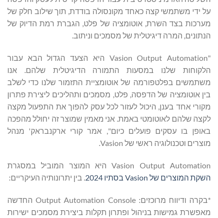
על ידי משתמשי קצה כאחד מקונסולה בודדת, תוך שילוב חלק של
מערכות בצד השרת, אוטומציה של פלט, הגברת רמת הדיוק של
הנתונים, המרה דיגיטלית של מסמכים וניתוב.
"Vasion Output Automation היא הצעד הגדול הבא עבור
הלקוחות שלנו במסעות התמורה הדיגיטלית שלהם. אנו
משתמשים בפלטפורמה של אוטומציית התזמור שלנו כדי לשלב
בין אוטומציה של הדפסה, פלט, מסמכים ותהליכים ליצירת פתרון
מקורי אחד בענן, היכול לעזור לכל עסק להפוך את התפעול מקצה
לקצה שלהם לאוטומטי באמת. אני מאמין שמוצר זה יחולל מהפכה
באופן בו עסקים פועלים כיום", אמר קורי ארקנבראק' מנהל
מוצרים וטכנולוגיה ראשי של Vasion.
Vasion Output Automation היא המוצר המוביל במסגרת
השקת המוצרים של Vasion בסתיו 2024
. בין יתרונותיה העיקריים:
*בקרה ודיווח מרוכזים: Output Automation Console החדשה
מאפשרת גמישות בניהול ופתרון תקלות ביצירת מסמכים ישירות