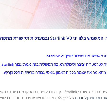
שבב בעל רוחב פס גבוה וצריכת חשמל נמוכה במיוחד, המשמש בלווייני Starlink V3 ו
למטריה יציבה וליכולת תגובה תפעולית בזמן אמת עבור Starlink
, חברה מובילה בתחום שבבי הקישוריות עתירי הביצועים, הכריזה היום כי Starlink – קבוצת הלוויינים המתקדמת 
של Xsight, כמרכז הרשת עתירת-המהירות בלווי