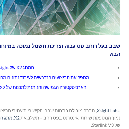
הבא
המתג X2 של Xsight מאפשר את פעילות לוויין Starlink V3
מספק את הביצועים הנדרשים לעיבוד נתונים מהיר, לט
הארכיטקטורה הגמישה והניתנת לתכנות של X2 מתאימה את עצמה בקלות למגוון עומסי עבודה ברשתות חלל וקרקע
Xsight Labs
נמוך המספקת שירותי אינטרנט בפס רחב – תשלב את
X2, מתג האתרנט הניתן לתכנות
של Starlink V3.