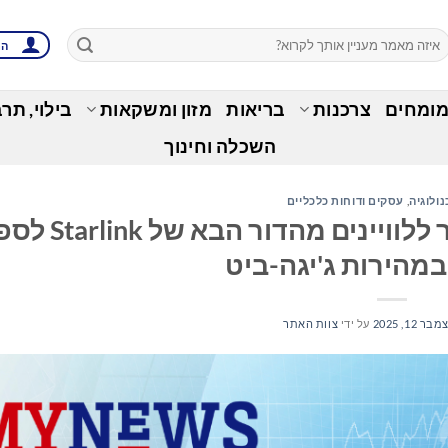
הת
מומחים
צרכנות
בריאות
מזון ומשקאות
בילוי, תר
השכלה וחינוך
נולוגיה
,
עסקים ודוחות כלכליים
‏מתג 2X של Xsight Labs מאפשר ללוויינים מהדור
במהירות ג'יגה-ביט
בר 12, 2025
על ידי
צוות האתר