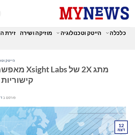
Ski
t
conten
כלכלה
הייטק וטכנולוגיה
מוזיקה ושירה
זירת ה
הייטק וטכ
קישוריות 
פורסם ב
דצמ
12
דצמ