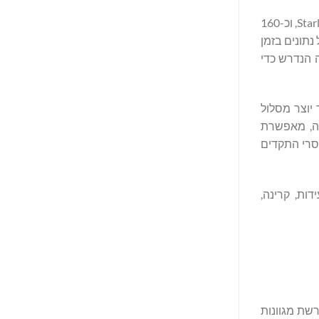
כל לוויין Starlink V3 תוכנן לספק יותר מ-1 טרה-ביט לשנייה (Tbps) של קצב תעבורת חזית, יותר מפי 10 מהקיבולת של לווייני Starlink V2 Mini, וכ-160
 של כמויות גדולות של נתונים בזמן
ה הנדרש כדי
באמצעות SerDes בקצב ‎100G‎ מהדור המתקדם ביותר ותהליך הייצור ‎N5‎ של TSMC, ובכך יוצר מסלול
אה, מאפשרת
סרי התקדים
ל רעידות, קרינה,
קטורות רשת מגוונות