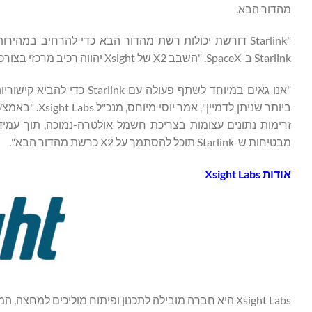
מהדור הבא.
"Starlink דורשת יכולות רשת מהדור הבא כדי להרחיב במ
Starlink ב-SpaceX. "השבב X2 של Xsight יהווה רכיב מרכזי בצורכי הניתוב בקצבי טרה-ביט בלווייני הדור הבא של Starlink".
"אנו גאים במיוחד לשתף פעו
זרימות נתונים עצומות בצריכת חשמל אולטרה-נמוכה, תוך עמיד
מבטיחות ש-Starlink תוכל להסתמך על X2 כרשת מהדור הבא".
אודות
Xsight Labs
Xsight Labs היא חברה מובילה לתכנון ופיתוח מוליכים למ