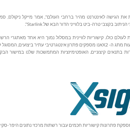
הירות את הגישה לאינטרנט מהיר ברחבי העולם", אמר מייקל ניקולס, ס
לה עם Starlink כדי להביא קישוריות לעולם כולו. קישוריות לוויינית במסלול נמוך היא אחד מאתג
ביותר שניתן לדמיין", אמר יוסי מיוחס, מנכ"ל Xsight Labs. "באמצעות מתג ה- X2אנו מספקים פתרון אינטגרטיבי עתיר ב
ות בתנאים קיצוניים. האופטימיזציות המתמשכות שלנו במישור הבקר
חצה, המספקת פתרונות קישוריות חכמים עבור רשתות מרכזי נתונים היפר-סקיי