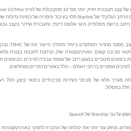
גיגה-ביט לשנייה (Gbps) של קיבולת שידור כלפי מעלה. שירות הפס הרחב הגלובלי של Starlink תלוי בעיבוד והפנייה
 ניתוב ברשת מסלולית, היגוי אלומה דינמי, ותעבורת שידור בקצב גבו
ה X2-מספק קיבולת מיתוג של‎ 12.8‎ Tbps 
תנאי סביבה קשים. הארכיטקטורה שלו, הניתנת לתכנות בצורה מל
צועים מיטביים במגוון רחב של עומסי עבודה לווייניים. הביצועים ח
לביצועי הרשת המרשימים, ה-X2 עבר בהצלחה מערך מלא של מבחני כשירות סביבתיים בתנאי קיצון, כול
חלל במסלול.
וצרים הרחב של Xsight Labs, הכולל גם את פתרוןE1 המשלים, מחזק עוד יותר את יכולתה של החברה לתמוך בארכיט