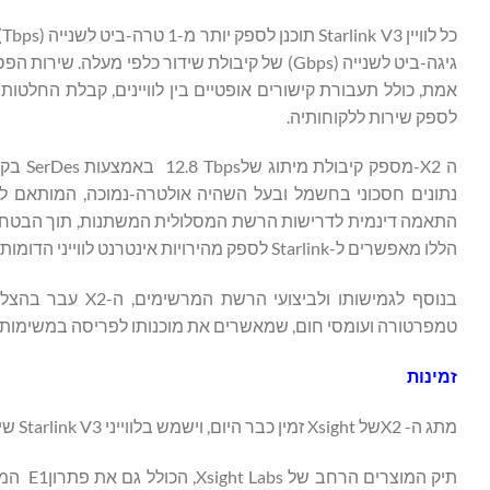
אמת, כולל תעבורת קישורים אופטיים בין לוויינים, קבלת החלטות
לספק שירות ללקוחותיה.
נתונים חסכוני בחשמל ובעל השהיה אולטרה-נמוכה, המותאם ל
התאמה דינמית לדרישות הרשת המסלולית המשתנות, תוך הבטחת בי
הללו מאפשרים ל-Starlink לספק מהירויות אינטרנט לווייני הדומות לסיבים אופטיים ברחבי העולם – כולל באזורים כפריים ומוחלשים.
בנוסף לגמישותו ו
טמפרטורה ועומסי חום, שמאשרים את מוכנותו לפריסה במשימות 
זמינות
מתג ה- X2של Xsight זמין כבר היום, וישמש בלווייני Starlink V3 שיושקו על גבי Starship של SpaceX.
תיק המ