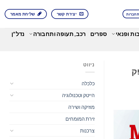
יצירת קשר
שליחת מאמר
חברות
בות ופנאי
ספרים
רכב, תעופה ותחבורה
נדל"ן
ניווט
 הבא של Starlink לספק
כלכלה
הייטק וטכנולוגיה
מוזיקה ושירה
זירת המומחים
צרכנות