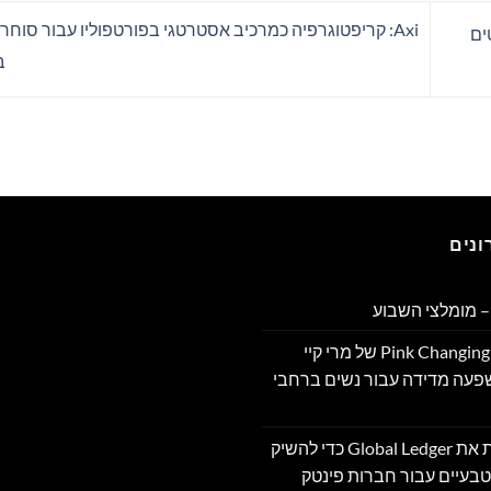
Axi: קריפטוגרפיה כמרכיב אסטרטגי בפורטפוליו עבור סוחר
עד 10,000 רובוטים
ב-
נים
 מומלצי השבוע
תוכנית Pink Changing Lives®‎ של מרי קיי
שפעה מדידה עבור נשים ברחבי
OpenFX רוכשת את Global Ledger כדי להשיק
בעיים עבור חברות פינטק