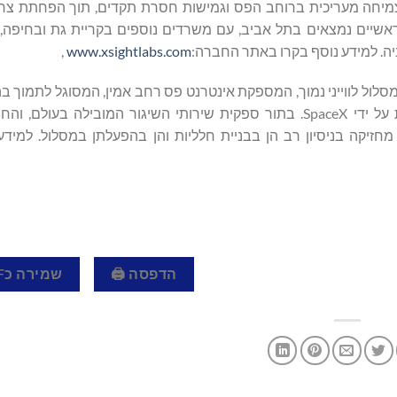
בא. הטכנולוגיה של Xsight Labs מאפשרת צמיחה מעריכית ברוחב הפס וגמישות חסרת תקדים, תוך הפ
לת. החברה נוסדה בשנת 2017 ומשרדיה הראשיים נמצאים בתל אביב, עם משרדים נוספים בקריית גת וב
מניה. למידע נוסף בקרו באתר החברה:
www.xsightlabs.com
,
תר במסלול לווייני נמוך, המספקת אינטרנט פס רחב אמין, המסוגל לתמוך ב
משחקים מקוונים, שיחות וידאו ועוד. Starlink מתוכננת ומופעלת על ידי SpaceX. בתור ספקית שירותי השיגור המוב
מפעילה רקטות רב-שימושיות בעלות יכולת מסלולית, SpaceX מחזיקה בניסיון רב הן בבניית חלליות והן בהפעלתן במסלו
הדפסה 🖨
שמירה כPDF 📄