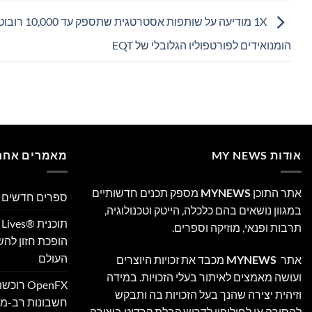
1X מודיעה על שותפות אסטרטגית שתספק 
הומנואידים לפורטפוליו הגלובלי של EQT
אודות MY NEWS
מאמרים אחרו
אתר התוכן
MYNEWS
מספק תכנים חדשותיים
ספרים חדשים –
במגוון נושאים בהם כלכלה, הייטק וטכנולוגיה,
תרבות ופנאי, מוזיקה וספרים.
הופכת חזון לה
העולם
אתר
MYNEWS
מכבד את זכויות היוצרים
ועושה מאמצים לאיתור בעלי הזכויות. במידה
וזיהית יצירה שהנך בעל הזכויות בה ותבקש
חשבונות רב-מט
להסירה או לחילופין לדרוש קבלת קרדיט ביצירה