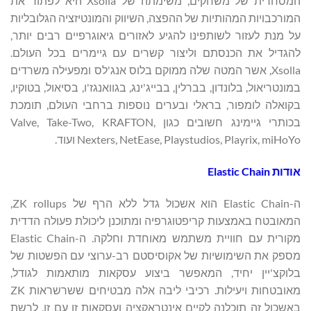
המסחרית של משחקים, משימתה של Xsolla היא לפתור את
המורכבויות המהותיות של ההפצה, השיווק והמונטיזציה הגלובליות
על מנת לעזור לשותפינו להגיע לאזורים גיאוגרפיים רבים יותר,
להגדיל את הכנסתם וליצור קשרים עם גיימרים בכל העולם.
Xsolla, אשר המטה שלה ממוקם בלוס אנג'לס ומפעילה משרדים
במונטריאול, בלונדון, בברלין, בבייג'ינג, בגוואנגז'ו, בסיאול, בטוקיו,
בקואלה לומפור, בראלי ובערים נוספות ברחבי העולם, תומכת
בכותרי גיימינג חשובים כגון Valve, Take-Two, KRAFTON,
Nexters, NetEase, Playstudios, Playrix, miHoYo ועוד.
אודות Elastic Chain
ה-Elastic Chain הוא אשכול גדל ללא הרף של ZK rollups,
המאובטח באמצעות קריפטוגרפיה ומתוכנן ליכולת פעולה הדדית
מקורית עם חוויית משתמש מאוחדת וחלקה. ה-Elastic Chain
מספק את השימושיות של אקוסיסטם רב-ערוצי עם הפשטות של
בלוקצ'יין יחיד, המאפשר ביצוע עסקאות מותאמות לגודל,
מאובטחות ויעילות. רכיבי ליבה אלה מבטיחים ששרשראות ZK
באשכול זה תוכלנה לקיים אינטראקציה ועסקאות זו עם זו, לרשת