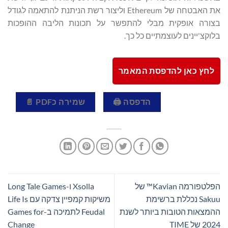
את האבטחה של Ethereum וליצור רשת הניתנת להתאמה לגודל
בצורה אופקית מבלי להתפשר על תכונות הליבה ההופכות
בלוקצ'יינים לעוצמתיים כל כך.
לחץ כאן להדפסת המאמר
הדפסה 🖨
שמירה כPDF 📄
הפלטפורמה Kavian™ של
Xsolla ו-Long Tale Games
Sakuu נכללת ברשימת
משיקות קמפיין צדקה עם Life Is
ההמצאות הטובות ביותר לשנת
Feudal לתמיכה ב-Games for
2024 של TIME
Change