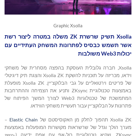
Graphic Xsolla
Xsolla תשיק שרשרת ZK משלה במטרה ליצור רשת
אשר תשמש כבסיס לפתרונות המשחק העתידיים עם
יכולות Web3 משולבות
Xsolla, חברה גלובלית העוסקת בהפצה מסחרית של משחקי
וידאו, מכריזה על תוכניות להשקת Xsolla ZK והצגת תיק דיגיטלי
של פריטים וירטואליים על גבי הבלוקצ'יין. Xsolla ZK מופעלת
באמצעות טכנולוגיית ZKsync ותניע את הצמיחה וההתרחבות
המתמשכת של טכנולוגיות Web3 לצורך המשך הפיתוח של
פתרונות על הבלוקצ'יין עבור תעשיית משחקי הווידאו.
Xsolla ZK תהפוך לחלק מן האקוסיסטם של
Elastic Chain
–
מערך הולך וגדל של שרשראות מקושרות המופעלות באמצעות
ZKsync, שהיא טכנולוגיית רול-אפ עם אפס ידיעה (zero-