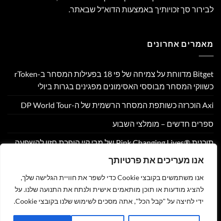
לבירור סך זכויותיך באמצעות הדוא"ל שבאתר.
מאמרים אחרונים
Bitget מדווחת על צמיחה של פי 18 בפעילות המסחר ב-rToken
כשווקי המסחר מבוססי האסימונים מפגינים בגרות ביולי
Axi הוכרזה כשותפת המסחר הרשמית של ה-DP World Tour
ספרים חדשים – מומלצי השבוע
תוכנית Pink Changing Lives®‎ של מרי קיי הופכת חזון להשפעה
מדידה עבור נשים ברחבי העולם
אנו מעריכים את פרטיותך
OpenFX רוכשת את Global Ledger כדי להשיק חשבונות
אנו משתמשים בקובצי Cookie כדי לשפר את חוויית הגלישה שלך,
רב-מטבעיים עבור חברות פינטק
להציג מודעות או תוכן מותאמים אישית ולנתח את התנועה שלנו. על
ידי לחיצה על "קבל הכל", אתה מסכים לשימוש שלנו בקובצי Cookie.
צור קשר
הצהרת נגישות
מדיניות פרטיות
תקנון
שליחת מאמר לאתר