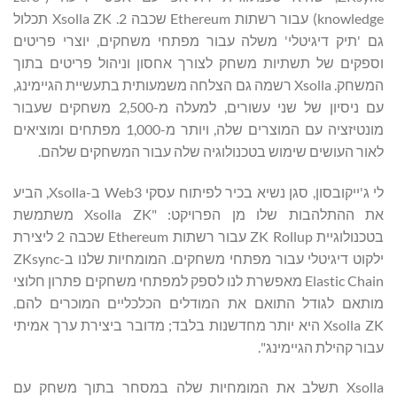
knowledge) עבור רשתות Ethereum שכבה 2. Xsolla ZK תכלול
גם 'תיק דיגיטלי' משלה עבור מפתחי משחקים, יוצרי פריטים
וספקים של תשתיות משחק לצורך אחסון וניהול פריטים בתוך
המשחק. Xsolla רשמה גם הצלחה משמעותית בתעשיית הגיימינג,
עם ניסיון של שני עשורים, למעלה מ-2,500 משחקים שעבור
מונטיזציה עם המוצרים שלה, ויותר מ-1,000 מפתחים ומוציאים
לאור העושים שימוש בטכנולוגיה שלה עבור המשחקים שלהם.
לי ג'ייקובסון, סגן נשיא בכיר לפיתוח עסקי Web3 ב-Xsolla, הביע
את ההתלהבות שלו מן הפרויקט: "Xsolla ZK משתמשת
בטכנולוגיית ZK Rollup עבור רשתות Ethereum שכבה 2 ליצירת
ילקוט דיגיטלי עבור מפתחי משחקים. המומחיות שלנו ב-ZKsync
Elastic Chain מאפשרת לנו לספק למפתחי משחקים פתרון חלוצי
מותאם לגודל התואם את המודלים הכלכליים המוכרים להם.
Xsolla ZK היא יותר מחדשנות בלבד; מדובר ביצירת ערך אמיתי
עבור קהילת הגיימינג".
Xsolla תשלב את המומחיות שלה במסחר בתוך משחק עם