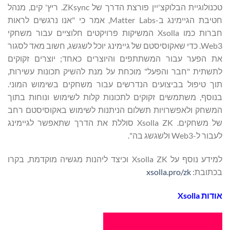
טכנולוגיית הבלוקצ'יין פורצת הדרך של ZKsync. ריץ' קים, מנהל
חטיבת הגיימינג ב-Matter Labs, אמר כי "אנו נרגשים לראות
חברות כמו Xsolla המשיקות פרויקטים חלוציים עבור משחקי
Web3. כדי שאקוסיסטם של גיימינג יוכל לשגשג, חשוב מאד לסגור
את הפער עבור המשתתפים והיוצרים כאחד; יוצרים זקוקים
לתשתית "חבר והפעל" מוכחת על מנת להשיק תכונות עשירות,
תוך טיפול בביצועים הנדרשים עבור משחקים בשימוש המוני.
בנוסף, משתמשים זקוקים לתכונות קלות לשימוש ונוחות בתוך
המשחק ולאפשרויות תשלום הניתנות לשימוש באקוסיסטם רחב
של משחקים. Xsolla ZK סוללת את הדרך שתאפשר לגיימינג
לעבור ל-Web3 ולשגשג בה".
למידע נוסף על Xsolla ZK וכיצד ליהנות מגשיה מוקדמת, בקרו
בכתובת:
xsolla.pro/zk
אודות Xsolla