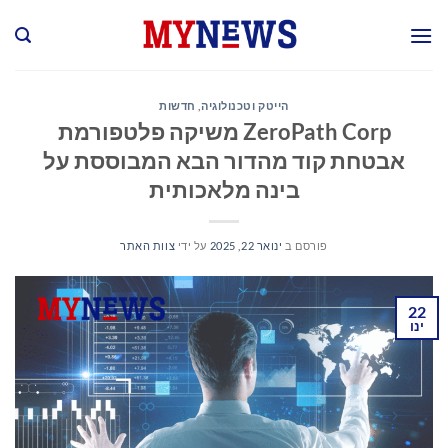
Ski
t
conten
הייטק וטכנולוגיה
,
חדשות
ZeroPath Corp משיקה פלטפורמת
אבטחת קוד מהדור הבא המבוססת על
בינה מלאכותית
פורסם ב
ינואר 22, 2025
על ידי
צוות האתר
22
ינו