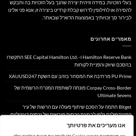
בעלי הזכויות. במידה וזיהית יצירה שהנך בעל הזכויות בה ותבקש
להסירה או לחילופין לדרוש קבלת קרדיט ביצירה זו, אנא פני אלינו
לבירור סך זכויותיך באמצעות הדוא"ל שבאתר.
מאמרים אחרונים
Hamilton Reserve Bank ו- SEE Capital Hamilton Ltd.‎ התקשרו
בהסכם שיווק והפניית לקוחות
PU Prime מרחיבה את המסחר בזהב עם השקת XAUUSD247
Corpay Cross-Border מונתה לשותפת המט"ח הרשמית של
Ultimate Sevens
Bitget חתמה על הסכם שיתוף פעולה עם הרשות של עיר
המיינדפולנס גלפו לבחינת נוכחות מורשית של נכסים דיגיטליים
בבהוטן
אנו מעריכים את פרטיותך
Nyxoah מדווחת על תוצאות פיננסיות ותפעוליות ברבעון השני
אנו משתמשים בקובצי Cookie כדי לשפר את חוויית הגלישה שלך,