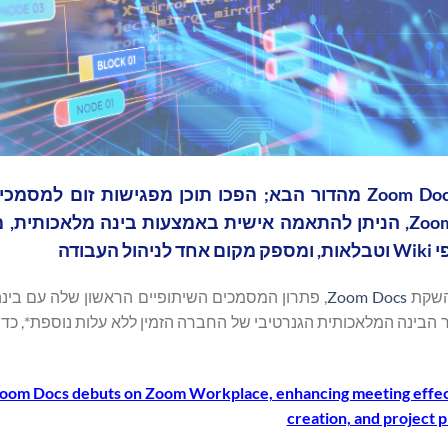
*מטבו את שיתוף הפעולה ב-Zoom Workplace עם Zoom Docs מהדור הבא; הפכו תוכן מפגישות 
באמצעות AI Companion *העיצוב הראשון של Zoom Docs, הניתן להתאמה אישית באמצעות בינה מל
ודה
Zoom Docs
, פתרון המסמכים השיתופיים הראשון שלה עם בינה
על ידי Zoom AI Companion, עוזר הבינה המלאכותית הגנרטיבי של החברה הזמין ללא עלות נוספת*,
 Zoom Docs debuts on Zoom Workplace, enhancing meeting effec
creation, and project 