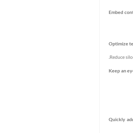
Embed cont
Optimize t
Reduce silo
Keep an ey
Quickly ad