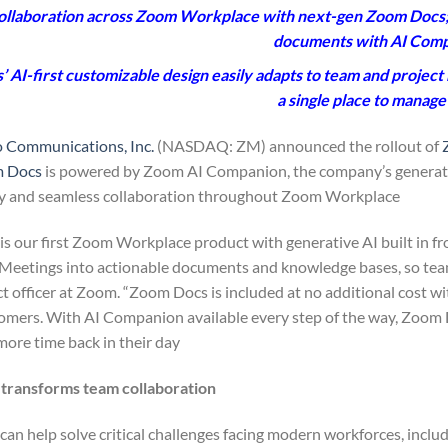
ollaboration across Zoom Workplace with next-gen Zoom Docs;
documents with AI Com
 AI-first customizable design easily adapts to team and project 
a single place to manag
 Communications, Inc.
(NASDAQ: ZM) announced the rollout of
 Docs
is powered by Zoom AI Companion, the company’s generative 
ty and seamless collaboration throughout Zoom Workplace.
s our first Zoom Workplace product with generative AI built in fr
eetings into actionable documents and knowledge bases, so team
ct officer at Zoom. “Zoom Docs is included at no additional cost 
tomers. With AI Companion available every step of the way, Zoom
ore time back in their day.”
transforms team collaboration
an help solve critical challenges facing modern workforces, includ