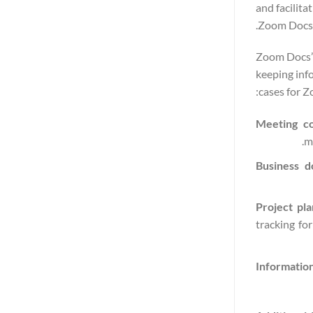
and facilit
Zoom Docs c
Zoom Docs
keeping inf
cases for Z
Meeting co
m
Business d
Project pl
tracking fo
Informatio