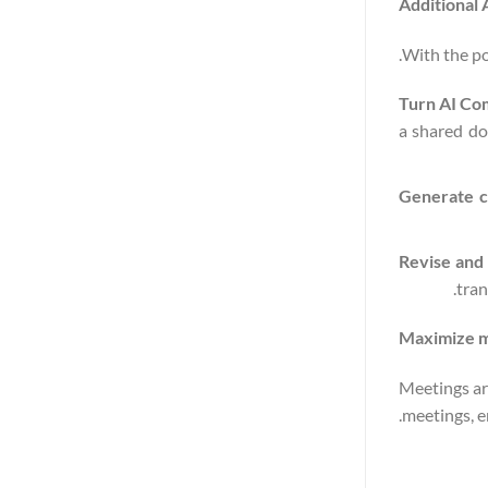
Additional 
With the po
Turn AI Co
a shared do
Generate 
Revise and
tran
Maximize m
Meetings ar
meetings, e