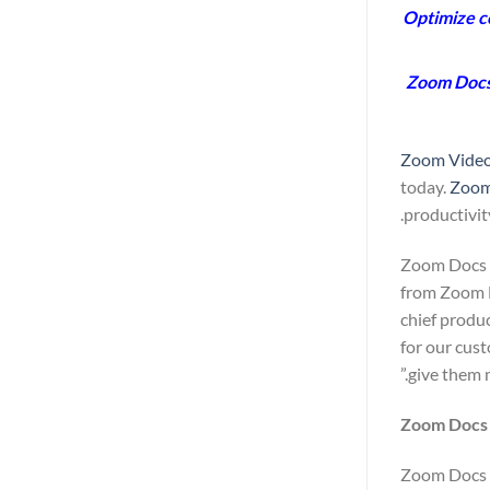
Optimize c
Zoom Docs’
Zoom Video
today.
Zoom
productivi
“Zoom Docs i
from Zoom M
chief produ
for our cus
give them m
Zoom Docs 
Zoom Docs c