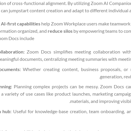
ation of cross-functional alignment. By utilizing Zoom AI Compan
an jumpstart content creation and adapt to different individual a
’
AI-first
capabilities
help Zoom Workplace users make teamwork mo
ormation organized, and
reduce silos
by empowering teams to comm
oom Docs include:
llaboration:
Zoom Docs simplifies meeting collaboration wi
eaningful documents, centralizing meeting summaries with meeting 
ocuments:
Whether creating content, business proposals, o
generation, rev
anning:
Planning complex projects can be messy. Zoom Docs can 
r a variety of use cases like product launches, marketing campa
materials, and improving visibi
n hub:
Useful for knowledge-base creation, team onboarding, and