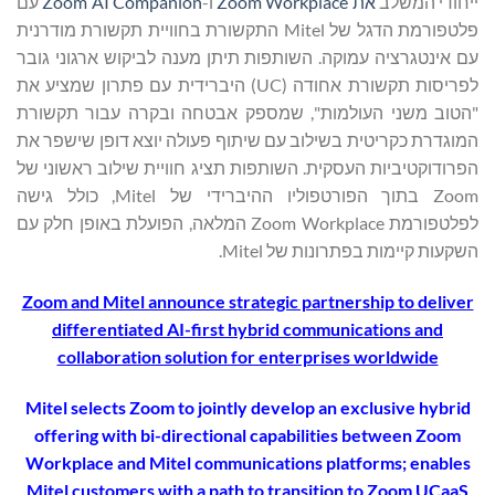
ייחודי המשלב
את Zoom Workplace
ו-
Zoom AI Companion
עם
פלטפורמת הדגל של Mitel התקשורת בחוויית תקשורת מודרנית
עם אינטגרציה עמוקה. השותפות תיתן מענה לביקוש ארגוני גובר
לפריסות תקשורת אחודה (UC) היברידית עם פתרון שמציע את
"הטוב משני העולמות", שמספק אבטחה ובקרה עבור תקשורת
המוגדרת כקריטית בשילוב עם שיתוף פעולה יוצא דופן שישפר את
הפרודוקטיביות העסקית. השותפות תציג חוויית שילוב ראשוני של
Zoom בתוך הפורטפוליו ההיברידי של Mitel, כולל גישה
לפלטפורמת Zoom Workplace המלאה, הפועלת באופן חלק עם
השקעות קיימות בפתרונות של Mitel.
Zoom and Mitel announce strategic partnership to deliver
differentiated AI-first hybrid communications and
collaboration solution for enterprises worldwide
Mitel selects Zoom to jointly develop an exclusive hybrid
offering with bi-directional capabilities between Zoom
Workplace and Mitel communications platforms; enables
Mitel customers with a path to transition to Zoom UCaaS