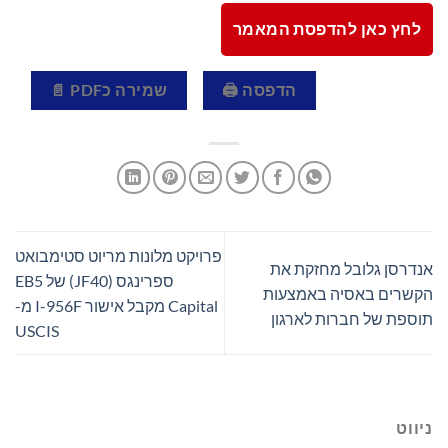
לחץ כאן להדפסת המאמר
הדפסה 🖨
שמירה כPDF 📄
פרויקט מלונות מריוט סטימבואט
אנדרסן גלובל מחזקת את
ספרינגס (JF40) של EB5
הקשרים באסיה באמצעות
Capital מקבל אישור I-956F מ-
תוספת של חברות לארגון
USCIS
ניווט