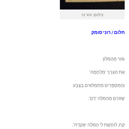
צילום: זהר נוי
חלום / רוני סומק
גּוֹזֵר מֵהַמִּלּוֹן
אֶת הָעֵרֶךְ 'מִלְחָמָה'
וְהַמִּסְפָּרַיִם מִתְמַלְּאִים בַּצֶּבַע
שֶׁזּוֹרֵם מֵהַמִּלָּה 'דָּם'.
קַח, לוֹחֶשֶׁת לִי הַמִּלָּה 'אֶקְדָּח',