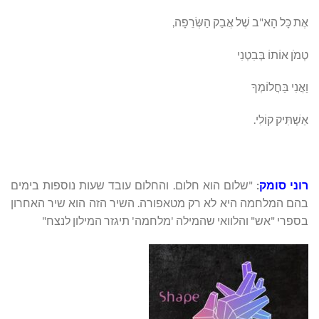
אֶת כָּל הָא"ב שֶׁל אֲבַק הַשְּׂרֵפָה,
טְמֹן אוֹתוֹ בְּבִטְנִי
וַאֲנִי בַּחֲלוֹמְךָ
אַשְׁתִּיק קוֹלִי.
רוני סומק
:
"שלום הוא חלום. והחלום עובד שעות נוספות בימים
בהם המלחמה היא לא רק מטאפורה. השיר הזה הוא שיר האחרון
בספרי "אש" והלוואי שהמילה 'מלחמה' תיגזר המילון לנצח"