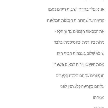
אֲנִי אֶעֱמֹד בְּחַדְרֵי יְשִׁיבוֹת רֵיקִים כְּסִמַּן
קְרִיאָה עַד שֶׁהָרוּחוֹת הַנְּכוֹנוֹת תְּמַלֵּאנָה
אֶת הַכִּסְּאוֹת הַנְּכוֹנִים עַד שֶׁיֻחְלְפוּ
נְיָרוֹת בֵּין יְדָנִית וּבֵין טִיסָנִית וּבִלְבַד
שֶׁיָּבֹא שָׁלוֹם בְּעַצְמוֹת הַבַּיִת הַזֶּה
מֻכּוֹת הַשִּׁגָּעוֹן וְיִרְוַח לַבָּאִים בִּשְׁעָרָיו
הַנִּפְעָרִים עֲלֵיהֶם בִּילָלָה וְנִסְגָּרִים
עֲלֵיהֶם בִּקְרִיעָה כְּלֹעַ תַנִּין לִפְנֵי
מְנוּחָתוֹ