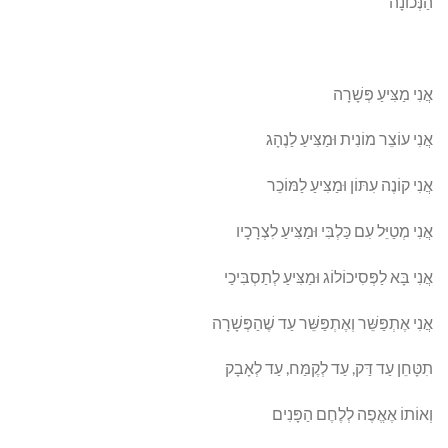
הַנְּכוֹנָה
אֲנִי מַצִּיעַ פְּשָׁרָה
אֲנִי עוֹצֵר מוֹנִית וּמַצִּיעַ לַנֶהָג
אֲנִי קוֹנֶה עִתּוֹן וּמַצִּיעַ לַמּוֹכֵר
אֲנִי מְטַיֵּל עִם כַּלְבִּי וּמַצִּיעַ לִצְרָכָיו
אֲנִי בָּא לַפְּסִיכוֹלוֹג וּמַצִּיעַ לְתַסְבִּיכַי
אֲנִי אֶתְפַּשֵּׁר וְאֶתְפַּשֵּׁר עַד שֶׁהַפְּשָׁרָה
תִטָּחֵן עַד דַּק, עַד לְקֶמַּח, עַד לְאָבָק
וְאוֹתוֹ אֶאֱפֶה לְלֶחֶם הַפָּנִים