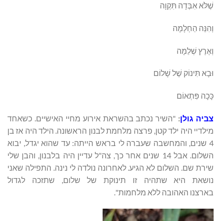
שֶׁלֹּא אִבְּדָה תִּקְוָה
וְהִנֵּה הַחְלָמָה
וְאֶרֶץ שְׁלֵמָה
וּבָא תִּינוֹק שֶׁל שָׁלוֹם
כָּכָה פִּתְאוֹם
צביה גולן
:
"השיר נכתב בהשראת אירוע מחיי האישיים. כשאחד
מילדיי היה ילד קטן, פרצה מלחמת לבנון הראשונה. הילד היה אז בן
4 שנים, והמחשבה שעברה לי בראש הייתה: עד שהוא יגדל, יבוא
השלום. אבל 14 שנים אחר כך, צה"ל עדיין היה בלבנון, והבן שלי
שירת שם. השלום לא הגיע. לאחרונה נולדה לי נינה. התפילה שאני
נושאת היא שתהיה זו תינוקת של שלום, שתזכה לגדול
בארצנו האהובה ללא מלחמות".