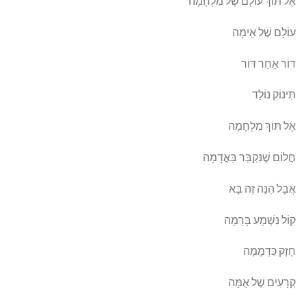
אֶל תּוֹךְ עוֹלָם שֶׁל מִלְחָמָה
עוֹלָם שֶׁל אֵימָה
דּוֹר אַחַר דּוֹר
תִּינוֹק נוֹלַד
אֶל תּוֹךְ מִלְחָמָה
חֲלוֹם שֶׁנִּקְבַּר בַּאֲדָמָה
אֲבָל הִנֵּה זֶה בָּא
קוֹל נִשְׁמָע בָּרָמָה
חָזָק כִּדְמָמָה
קְרָעִים שֶׁל אֻמָּה