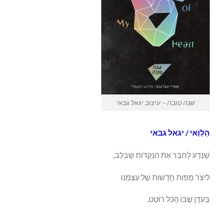
שנה טובה – עיצוב יגאל גבאי
הַלְוַאי / יגאל גבאי
שֶׁנֵּדַע לְחַבֵּר אֶת הַנְּקֻדּוֹת שֶׁבַּלֵּב,
לִיצֹר מַפּוֹת חֲדָשׁוֹת שֶׁל עַצְמֵנוּ
בְּעִדָּן שֶׁבּוֹ הַכֹּל רוֹטֵט,