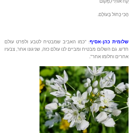
קַח אוֹתִי לַמָּקוֹם
הֲכִי כָּחוֹל בָּעוֹלָם.
שלומית כהן-אסיף
: "כמו האביב שמבטיח לטבע ולפרט עולם
חדש. גם השלום מבטיח ומביים לנו עולם כזה, שניגונו אחר, צבעיו
אחרים וחלומו אחר".