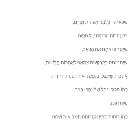
שֶׁלֹּא יִהְיוּ בְּלִבֵּנוּ מַעַיְנוֹת מִרְיָם,
רַק נְהָרוֹת זוֹרְמִים שֶׁל תִּקְוָה,
שֶׁיִּסְחֲפוּ אִתָּם אֶת הַכְּאֵב,
שֶׁיִּתְמוֹסֵס בְּקַרְקָעִית צְמֵאָה לַאֲהָבוֹת חֲדָשׁוֹת,
אֲהָבוֹת שֶׁיַּעַגְלוּ בְּנַפְשֵׁנוּ אֶת הַפִּנּוֹת הַחַדּוֹת
כְּמוֹ חַלּוּקֵי נַחַל שֶׁנִּשְׁחֲקוּ בְּרֹךְ,
שֶׁיִּתְרַכְּכוּ,
כְּמוֹ רוּחוֹת סְתָיו אַחֲרוֹנוֹת הַמְּבִיאוֹת שַׁלְוָה.