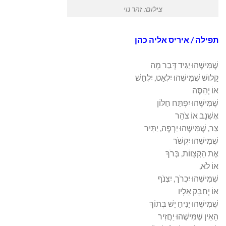
צילום: זהר נוי
תפילה / איריס אליה כהן
שֶׁמִּישֶׁהוּ יַגִּיד דְּבַר מָה
קָלוּשׁ שֶׁמִּישֶׁהוּ יִלְאַט, יִלְחַשׁ
אוֹ יְהַסֶּה
שֶׁמִּישֶׁהוּ יִפְתַּח חַלּוֹן
אֶשְׁנָב אוֹ צֹהַר
צַר, שֶׁמִּישֶׁהוּ יַרְפֶּה, יַתִּיר
שֶׁמִּישֶׁהוּ יִקְשֹׁר
אֶת הַקְּצָווֹת, בְּרֹךְ
אוֹ לֹא,
שֶׁמִּישֶׁהוּ יִכְרֹך, יִצְנֹף
אוֹ יְחַבֵּק אֵלָיו
שֶׁמִּישֶׁהוּ יַנִּיחַ יֵשׁ בְּתוֹךְ
הָאֵין שֶׁמִּישֶׁהוּ יַחֲזִיר