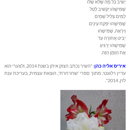
יָשִׁיב כָּל מַה שֶּׁלֹּא שֶׁלּוֹ
שֶׁמִּישֶׁהוּ יַקְשִׁיב לַטַּל
לַמַּיִם צְלִיל שָׁמַיִם
שֶׁמִּישֶׁהוּ יִפְקַח עֵינַיִם
וְיִרְאֶה, שֶׁמִּישֶׁהוּ
יַבִּיט אָחוֹרָה עַד
שֶׁמִּישֶׁהוּ יַרְגִּיעַ
אֶת הַזְּמַן הַזֶּה.
איריס אליה כהן
:
"השיר נכתב הצוק איתן בשנת 2014, ולצערי הוא
עדיין רלוונטי. מתוך ספרי 'שחרחרת', הוצאת עצמית, בעריכת ענת
לוין, 2014".