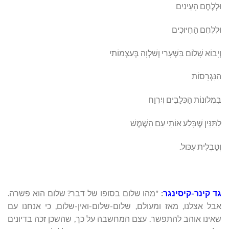
וּלְלֶחֶם הָעֵינַיִם
וּלְלֶחֶם הַחִיּוּכִים
וְיָבוֹא שָׁלוֹם בִּשְׁעָרַי וְשַׁלְוָה בְּעַצְמוֹתַי
הַנִּגְרָסוֹת
בִּמְלוּנוֹת הַכְּלָבִים וְיִרְוַח
לַתַּנִּין שֶׁבָּלַע אוֹתִי עִם הַשֶּׁמֶשׁ
וְטַבְלִית עִכּוּל.
גד קינר-קיסינגר
:
"מהו שלום בסופו של דבר? שלום הוא פשרה.
אבל אצלנו, מאז ומעולם, שלום-שלום-ואין-שלום, כי אנחנו עם
שאינו אוהב להתפשר. עצם המחשבה על כך, שהשכן זכה בדיונים