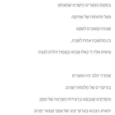
בִּמְקוֹם הַגְּשָׁרִים הַיְּשָׁנִים שֶׁנִּשְׁחֲקוּ
מֵעַל תְּהוֹמוֹת שֶׁל שְׁתִיקָה.
שֶׁנִּהְיֶה קַשּׁוּבִים לַשֶּׁקֶט
בֵּין מַחְשָׁבָה אַחַת לִשְׁנִיָּה,
וְנוֹשִׁיט אֵלָיו יָד כְּאִלּוּ אֲנַחְנוּ בֶּאֱמֶת יְכוֹלִים לָגַעַת.
שֶׁחַדְרֵי הַלֵּב יִהְיוּ מוּאָרִים
בְּזַרְקוֹרִים שֶׁל חֲלוֹמוֹת יְשָׁנִים.
וְהַסְּדָקִים שֶׁנִּבְקְעוּ בִּרְעִידוֹת הָאֲדָמָה שֶׁל הַזְּמַן
יִתְאַחוּ, וְיִצְבְּעוּ בַּעֲרוּצֵי זָהָב שֶׁל אָמָּנֵי קִנְצוּגֵי יַפָּנִים.