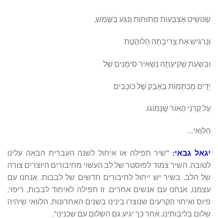
שֶׁנּוֹשִׁיט אֶצְבָּעוֹת מְתוּחוֹת וְנִגַּע בַּשֶּׁמֶשׁ,
וְנַרְגִּישׁ אֶת צְרִיבָתָהּ הַלּוֹהֶטֶת
וּבִשְׁעַת שְׁקִיעָתָהּ נַשְׁאִיר סִימָנִים שֶׁל
יָדַיִם מֻכְתָּמוֹת בְּאָבָק שֶׁל כּוֹכָבִים
עַל קַרְנֵי הָאוֹר שֶׁנָּמוֹגוּ.
הַלְוַאי…
יגאל גבאי:
"
שיר תפילה או איחול לשנה העברית הבאה עלינו
לטובה. השיר צמוד לפוסטר של לב העשוי מחיבורים היוצרים צורה
של הלב. בשיר יש ייחול לחיבורים חדשים של לבבות. אנחנו עם
עצמנו, אנחנו עם אנשים אחרים. זו תפילה לאיחוד לבבות, ריפוי,
פיוס ואיחוי הקרעים שנוצרו בינינו בשנים האחרונות. הלוואי שיהיה
שלום בליבותינו. אחר כך יגיע גם השלום עם שכנינו".