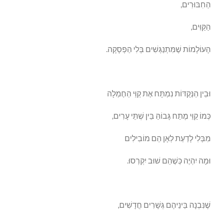
הַחִבּוּרִים,
הַקַּוִּים,
הָעוֹלָמוֹת שֶׁמִּתְנַגְּשִׁים בְּלִי הַפְסָקָה.
וּבֵין הַנְּקֻדּוֹת נִמְתָּח אֶת קַוֵּי הַחֶמְלָה
כְּמוֹ קַוֵּי מֶתַח גָּבוֹהַּ בֵּין שְׁתֵּי עָרִים,
מִבְּלִי לָדַעַת לְאָן הֵם מוֹבִילִים
וּמָה יִהְיֶה כְּשֶׁהֵם שׁוּב יִקְרְסוּ.
שֶׁנִּבְנָה בֵּינֵיהֶם גְּשָׁרִים חֲדָשִׁים,