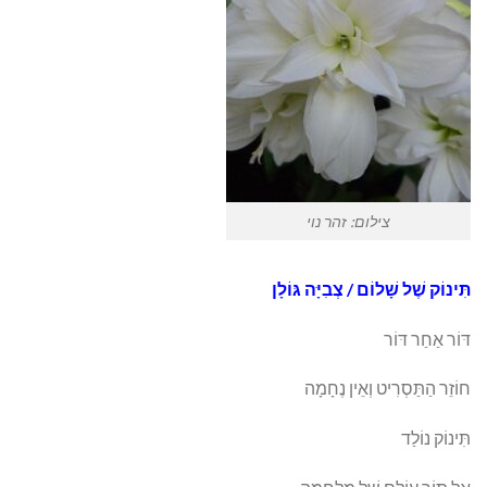
צילום: זהר נוי
תִּינוֹק שֶׁל שָׁלוֹם / צְבִיָּה גּוֹלָן
דּוֹר אַחַר דּוֹר
חוֹזֵר הַתַּסְרִיט וְאֵין נֶחָמָה
תִּינוֹק נוֹלַד