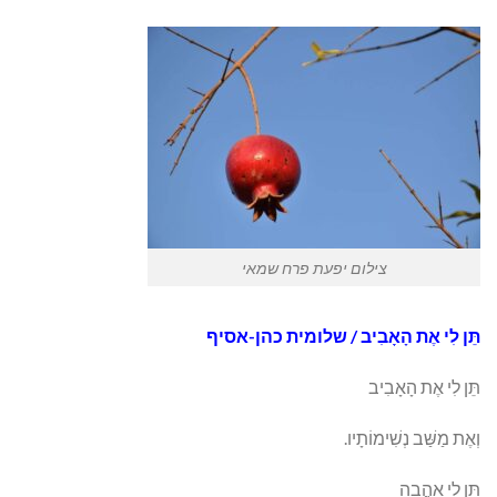
צילום יפעת פרח שמאי
תֵּן לִי אֶת הָאָבִיב / שלומית כהן-אסיף
תֵּן לִי אֶת הָאָבִיב
וְאֶת מַשַּׁב נְשִׁימוֹתָיו.
תֵּן לִי אַהֲבָה