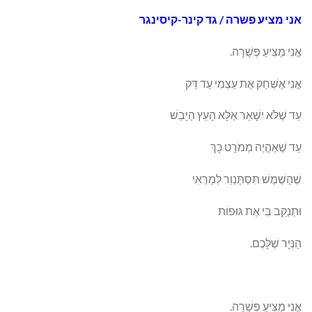
אני מציע פשרה
/ גד קינר-קיסינגר
אֲנִי מַצִּיעַ פְּשָׁרָה.
אֲנִי אֶשְׁחַק אֶת עַצְמִי עַד דַּק
עַד שֶׁלֹּא יִשָּׁאֵר אֶלָּא הָעֵץ הַיָּבֵשׁ
עַד שֶׁאֶהֱיֶה מְמֹרָט כָּךְ
שֶׁהַשֶּׁמֶשׁ תִּסְתַּנְוֵר לְמַרְאִי
וּתְנַקֵּב בִּי אֶת גּוּפוֹת
הַנְּיָר שֶׁלָּכֶם.
אֲנִי מַצִּיעַ פְּשָׁרָה.