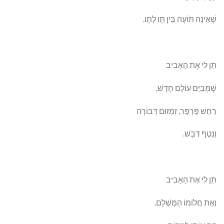
שֶׁאֵינָהּ תּוֹעָה בֵּין תָּו לְתָו.
תֵּן לּי אֶת הָאָבִיב
שֶׁמְּבַיֵּם עוֹלָם חָדָשׁ,
רַחַשׁ פַּרְפַּר, זִמְזוּם דְּבוֹרָה
וְנֵטֶף דְּבַשׁ.
תֵּן לִי אֶת הָאָבִיב
וְאֶת חֲלוֹמוֹ הַמֻּשְׁלָם.