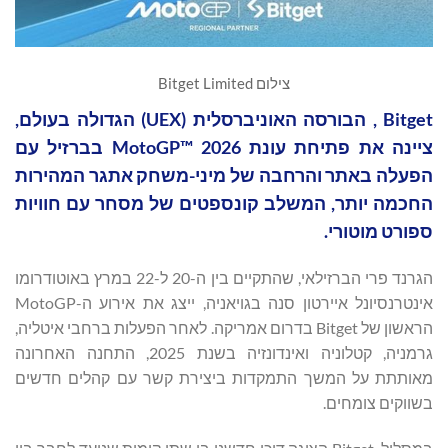
צילום Bitget Limited
Bitget , הבורסה האוניברסלית (UEX) הגדולה בעולם,
ציינה את פתיחת עונת MotoGP™ 2026 בברזיל עם
הפעלה באתר והרחבה של מיני-משחק אתגר המהירות
החכמה יותר, המשלב קונספטים של מסחר עם חוויות
ספורט מוטורי.
הגרנד פרי הברזילאי, שהתקיים בין ה-20 ל-22 במרץ באוטודרומו
אינטרנסיונל איירטון סנה בגויאניה, ייצג את אירוע ה-MotoGP
הראשון של Bitget בדרום אמריקה. לאחר הפעלות ברחבי איטליה,
גרמניה, קטלוניה ואינדונזיה בשנת 2025, התחנה האחרונה
מאותתת על המשך התמקדות ביצירת קשר עם קהלים חדשים
בשווקים צומחים.