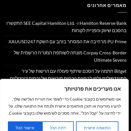
מאמרים אחרונים
Hamilton Reserve Bank ו- SEE Capital Hamilton Ltd.‎ התקשרו
בהסכם שיווק והפניית לקוחות
PU Prime מרחיבה את המסחר בזהב עם השקת XAUUSD247
Corpay Cross-Border מונתה לשותפת המט"ח הרשמית של
Ultimate Sevens
Bitget חתמה על הסכם שיתוף פעולה עם הרשות של עיר
המיינדפולנס גלפו לבחינת נוכחות מורשית של נכסים דיגיטליים
בבהוטן
אנו מעריכים את פרטיותך
Nyxoah מדווחת על תוצאות פיננסיות ותפעוליות ברבעון השני
אנו משתמשים בקובצי Cookie כדי לשפר את חוויית הגלישה שלך,
ובמחצית הראשונה של 2026
להציג מודעות או תוכן מותאמים אישית ולנתח את התנועה שלנו. על
ידי לחיצה על "קבל הכל", אתה מסכים לשימוש שלנו בקובצי Cookie.
צור קשר
הצהרת נגישות
מדיניות פרטיות
תקנון
שליחת מאמר לאתר
התאמה אישית
דחה הכל
אישור הכל