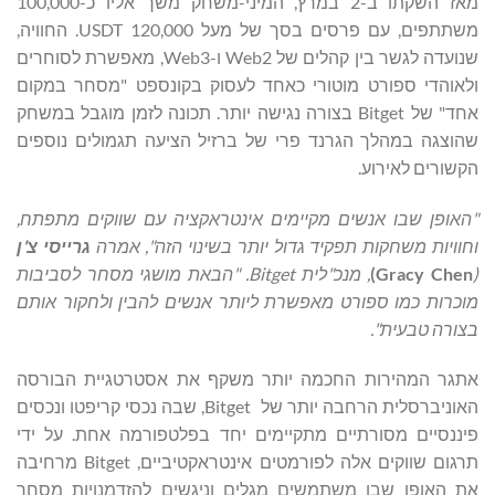
מאז השקתו ב-2 במרץ, המיני-משחק משך אליו כ-100,000
משתתפים, עם פרסים בסך של מעל 120,000 USDT. החוויה,
שנועדה לגשר בין קהלים של Web2 ו-Web3, מאפשרת לסוחרים
ולאוהדי ספורט מוטורי כאחד לעסוק בקונספט "מסחר במקום
אחד" של Bitget בצורה נגישה יותר. תכונה לזמן מוגבל במשחק
שהוצגה במהלך הגרנד פרי של ברזיל הציעה תגמולים נוספים
הקשורים לאירוע.
"האופן שבו אנשים מקיימים אינטראקציה עם שווקים מתפתח,
וחוויות משחקות תפקיד גדול יותר בשינוי הזה", אמרה
גרייסי צ'ן
(
Gracy Chen
)
, מנכ"לית
Bitget
. "הבאת מושגי מסחר לסביבות
מוכרות כמו ספורט מאפשרת ליותר אנשים להבין ולחקור אותם
בצורה טבעית".
אתגר המהירות החכמה יותר משקף את אסטרטגיית הבורסה
האוניברסלית הרחבה יותר של Bitget, שבה נכסי קריפטו ונכסים
פיננסיים מסורתיים מתקיימים יחד בפלטפורמה אחת. על ידי
תרגום שווקים אלה לפורמטים אינטראקטיביים, Bitget מרחיבה
את האופן שבו משתמשים מגלים וניגשים להזדמנויות מסחר