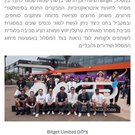
במסלול, Bitget הציגה דוכן חדשני בן שתי קומות שנועד לחבר בין
מסחר לחוויות אינטראקטיביות. המבקרים התנסו בסימולטורי
מרוצים, משחק מרוצים מציאות מדומה ומתקנים סוחפים,
ובמקביל בחנו כיצד ניתן לגשת לסוגי נכסים שונים במסגרת
סביבת מסחר מאוחדת. טרקלין VIP ממותג הציע סביבה בלעדית
לשותפים ולקוחות, לצד נראות בצד המסלול באמצעות מיתוג
המסלול ושידורים גלובליים.
צילום Bitget Limited