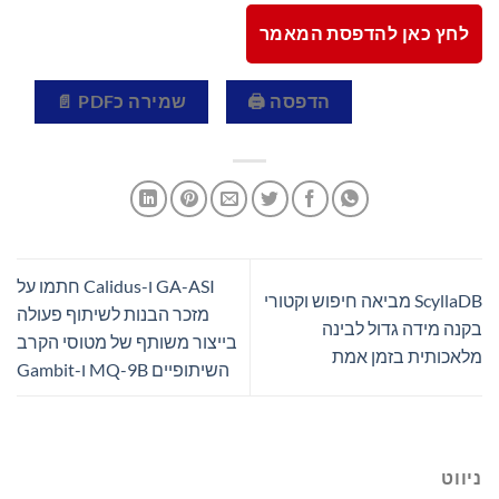
לחץ כאן להדפסת המאמר
הדפסה 🖨
שמירה כPDF 📄
GA-ASI ו-Calidus חתמו על
ScyllaDB מביאה חיפוש וקטורי
מזכר הבנות לשיתוף פעולה
בקנה מידה גדול לבינה
בייצור משותף של מטוסי הקרב
מלאכותית בזמן אמת
השיתופיים MQ-9B ו-Gambit
ניווט