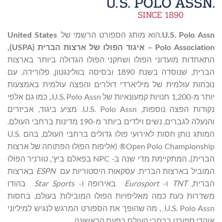
U.S. Polo Assn.
הוא מותג הספורט הרשמי של
United States
Polo Association
– איגוד הפולו של ארצות הברית (
USPA
),
התאחדות מועדוני הפולו ושחקני הפולו הגדולה ביותר בארצות
הברית, שנוסדה בשנת 1890 ובסיסה בוולינגטון, פלורידה. עם
נוכחות עולמית של מיליארדי דולרים והפצה עולמית באמצעות
יותר מ-1,200 חנויות קמעונאיות של U.S. Polo Assn., כמו גם אלפי
נקודות הפצה נוספות, U.S. Polo Assn. מציע ביגוד, אביזרים
והנעלה לגברים, נשים וילדים ביותר מ-190 מדינות ברחבי העולם.
המותג נותן חסות לאירועי פולו גדולים ברחבי העולם, בהם U.S.
Open Polo Championship® (אליפות הפולו הפתוחה של ארצות
הברית), המתקיימת מדי שנה ב- NPC בפאלם ביץ', טורניר הפולו
המוביל בארצות הברית. עסקאות היסטוריות עם
ESPN
בארצות
הברית,
TNT
ו-
Eurosport
באירופה ו-
Star Sports
בהודו
משדרות כעת כמה מאליפויות הפולו המובילות בעולם, בחסות
U.S. Polo Assn. , מה שהופך את הספורט המרגש לנגיש למיליוני
אוהדי ספורט ברחבי העולם בפעם הראשונה.