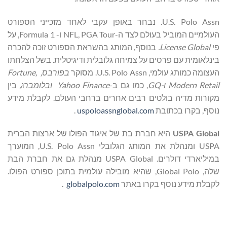
U.S. Polo Assn. נבחר באופן עקבי לאחד מזכייני הספורט
העולמיים המוביל בעולם לצד ה-NFL, PGA Tour ו- Formula 1, על
פי
License Global
.
בנוסף, המותג בהשראת הספורט זוכה להכרה
בינלאומית עם פרסים על צמיחה גלובלית ודיגיטלית. בשל הצלחתו
העצומה כמותג עולמי, U.S. Polo Assn. מסוקר
בפורבס,
,
Fortune
Modern Retail
ו-
GQ
, כמו גם ב-
Yahoo Finance
ובלומברג,
בין
מקורות מדיה בולטים רבים אחרים ברחבי העולם. לקבלת מידע
נוסף, בקרו בכתובת
uspoloassnglobal.com
.
Global
USPA
היא חברת בת של איגוד הפולו של ארצות הברית
USPA ומנהלת את המותג הגלובלי U.S. Polo Assn, המוערך
במיליארדי דולרים. USPA Global מנהלת גם את חברת הבת
שלה, Global Polo, שהיא מובילה עולמית בתוכן ספורט הפולו.
לקבלת מידע נוסף בקרו באתר
globalpolo.com
.