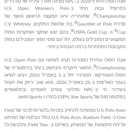
עונת הפולו החורף 2026 ב-NPC מציגה מערך עילית של טורנירים
בפרופיל גבוה, החל ב-U.S. Open Women's Polo
®
Championship
, שלאחריה יגיעו המקצה הראשון והשני של
®
סדרת Gauntlet of Polo
בת שלושת החלקים, C.V. Whitney
®
®
Cup
וו- USPA Gold Cup
, בהם יוצגו שחקני ושחקניות הפולו
המקצועיים המובילים בעולם, יחד עם סוסי הפוני המובילים בפולו
והקבוצות המתחרות ברמה הגבוהה ביותר.
עונת הפולו עתירת המטרות תגיע לשיאה עם U.S. Open Polo
®
Championship
, התואר היוקרתי והנחשק ביותר בהיסטוריה של
הפולו האמריקאי. הטורניר יחל ב-1 באפריל 2026, ויגיעו לשיאו
בגמר האליפות ב-26 באפריל 2026, והוא שוב ירתק את הקהל
בשידור חי ב-NPC ומיליוני צופים לאומיים ובינלאומיים
בפלטפורמות של ESPN, Star Sports בהודו ו-beIN Sports.
U.S. Polo Assn ממשיכה להחזיק בזכויות בלעדיות לכינוי של Field
One כ- U.S. Polo Assn. Stadium Field, כולל הבלטה של המיתוג
על לוח התוצאות של המשחק, בשילוט ב- Field Two, והלבשת כל