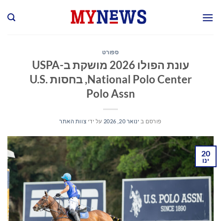
Ski
t
conten
ספורט
עונת הפולו 2026 מושקת ב-USPA
National Polo Center, בחסות U.S.
Polo Assn
פורסם ב
ינואר 20, 2026
על ידי
צוות האתר
20
ינו