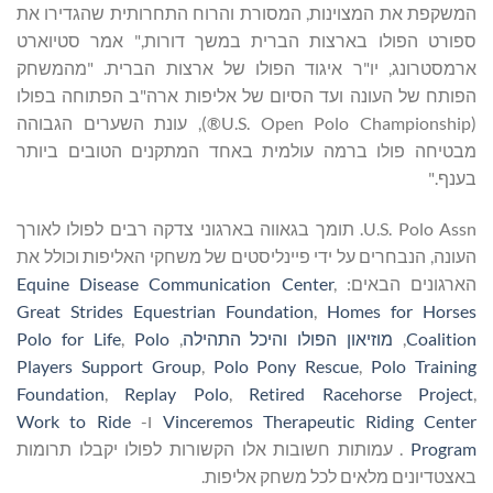
המשקפת את המצוינות, המסורת והרוח התחרותית שהגדירו את
ספורט הפולו בארצות הברית במשך דורות," אמר סטיוארט
ארמסטרונג, יו"ר איגוד הפולו של ארצות הברית. "מהמשחק
הפותח של העונה ועד הסיום של אליפות ארה"ב הפתוחה בפולו
(U.S. Open Polo Championship®), עונת השערים הגבוהה
מבטיחה פולו ברמה עולמית באחד המתקנים הטובים ביותר
בענף."
U.S. Polo Assn. תומך בגאווה בארגוני צדקה רבים לפולו לאורך
העונה, הנבחרים על ידי פיינליסטים של משחקי האליפות וכולל את
הארגונים הבאים:
,
Equine Disease Communication Center
Great Strides Equestrian Foundation
,
Homes for Horses
Coalition
,
מוזיאון הפולו והיכל התהילה
,
Polo
,
Polo for Life
Players Support Group
,
Polo Pony Rescue
,
Polo Training
Foundation
,
Replay Polo
,
Retired Racehorse Project
,
Vinceremos Therapeutic Riding Center
ו-
Work to Ride
Program
. עמותות חשובות אלו הקשורות לפולו יקבלו תרומות
באצטדיונים מלאים לכל משחק אליפות.