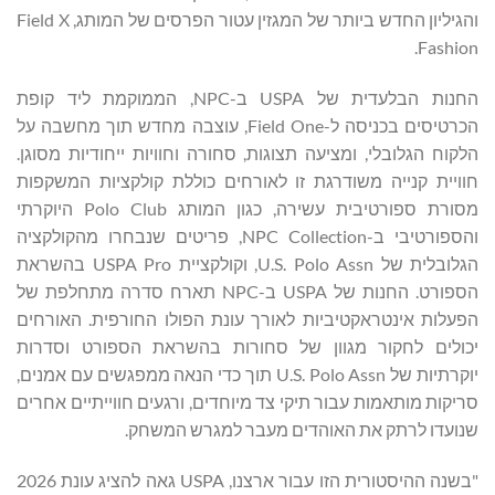
והגיליון החדש ביותר של המגזין עטור הפרסים של המותג, Field X
Fashion.
החנות הבלעדית של USPA ב-NPC, הממוקמת ליד קופת
הכרטיסים בכניסה ל-Field One, עוצבה מחדש תוך מחשבה על
הלקוח הגלובלי, ומציעה תצוגות, סחורה וחוויות ייחודיות מסוגן.
חוויית קנייה משודרגת זו לאורחים כוללת קולקציות המשקפות
מסורת ספורטיבית עשירה, כגון המותג Polo Club היוקרתי
והספורטיבי ב-NPC Collection, פריטים שנבחרו מהקולקציה
הגלובלית של U.S. Polo Assn, וקולקציית USPA Pro בהשראת
הספורט. החנות של USPA ב-NPC תארח סדרה מתחלפת של
הפעלות אינטראקטיביות לאורך עונת הפולו החורפית. האורחים
יכולים לחקור מגוון של סחורות בהשראת הספורט וסדרות
יוקרתיות של U.S. Polo Assn תוך כדי הנאה ממפגשים עם אמנים,
סריקות מותאמות עבור תיקי צד מיוחדים, ורגעים חווייתיים אחרים
שנועדו לרתק את האוהדים מעבר למגרש המשחק.
"בשנה ההיסטורית הזו עבור ארצנו, USPA גאה להציג עונת 2026