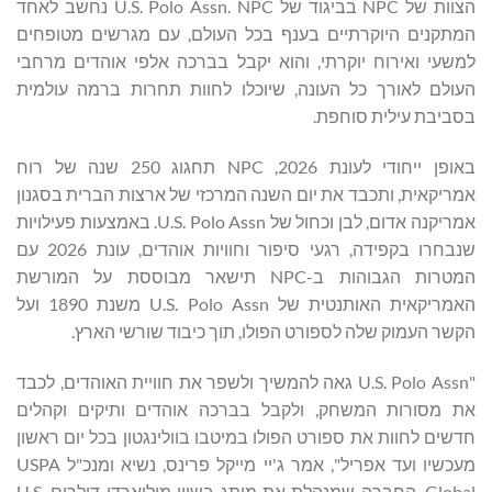
הצוות של NPC בביגוד של U.S. Polo Assn. NPC נחשב לאחד
המתקנים היוקרתיים בענף בכל העולם, עם מגרשים מטופחים
למשעי ואירוח יוקרתי, והוא יקבל בברכה אלפי אוהדים מרחבי
העולם לאורך כל העונה, שיוכלו לחוות תחרות ברמה עולמית
בסביבת עילית סוחפת.
באופן ייחודי לעונת 2026, NPC תחגוג 250 שנה של רוח
אמריקאית, ותכבד את יום השנה המרכזי של ארצות הברית בסגנון
אמריקנה אדום, לבן וכחול של U.S. Polo Assn. באמצעות פעילויות
שנבחרו בקפידה, רגעי סיפור וחוויות אוהדים, עונת 2026 עם
המטרות הגבוהות ב-NPC תישאר מבוססת על המורשת
האמריקאית האותנטית של U.S. Polo Assn משנת 1890 ועל
הקשר העמוק שלה לספורט הפולו, תוך כיבוד שורשי הארץ.
"U.S. Polo Assn גאה להמשיך ולשפר את חוויית האוהדים, לכבד
את מסורות המשחק, ולקבל בברכה אוהדים ותיקים וקהלים
חדשים לחוות את ספורט הפולו במיטבו בוולינגטון בכל יום ראשון
מעכשיו ועד אפריל", אמר ג'יי מייקל פרינס, נשיא ומנכ"ל USPA
Global, החברה שמנהלת את מותג בשווי מיליארדי דולרים U.S.