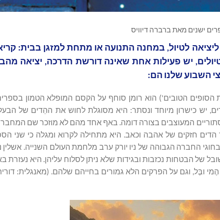
רים ישנים מאת ברברה דיוויס
 ליציאה לטיול, במחנה התנועה או מתחת למזגן בבית: קר
ולים, יש פעילות אחת שאינה דורשת הדרכה, יציאה מהבי
י השבוע שלנו הם:
סופים הטובים') הוא רומן סוחף על הקסם המופלא הטמון בספרים
ים, יש כישרון מיוחד ונסתר: היא מסוגלת לחוש את ההֵדים של הבעל
 מסתוריים המעוצבים בצורה דומה. באף אחד מהם לא מוזכר שם המחבר 
יד הדים חזקים של אהבה וכאב. היא מתחילה לקרוא ומגלה כי שני הספ
ירו בחוגי החברה הגבוהה של ניו יורק ערב מלחמת העולם השנייה. אשלין 
ל של הבטחות נכזבות ובגידות שלא ניתן לסלוח עליהן. היא נעזרת בא
מי ובֶּל, וגם על הפרקים הלא גמורים בחייהם שלהם. (מאנגלית: דורית