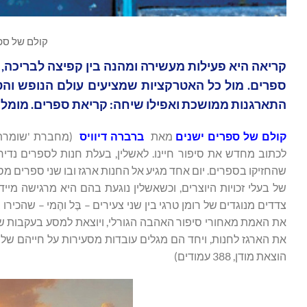
קולם של ספ
קריאה היא פעילות מעשירה ומהנה בין קפיצה לבריכה,
ספרים. מול כל האטרקציות שמציעים עולם הנופש והטי
התארגנות ממושכת ואפילו שיחה: קריאת ספרים. מומלצ
קולם של ספרים ישנים
מאת
ברברה דיוויס
(מחברת 'שומרת ה
לכתוב מחדש את סיפור חיינו. לאשלין, בעלת חנות לספרים נדיר
שהחזיקו בספרים. יום אחד מגיע אל החנות ארגז ובו שני ספרים
של בעלי זכויות היוצרים, וכשאשלין נוגעת בהם היא מרגישה מי
צדדים מנוגדים של רומן טרגי בין שני צעירים – בֶּל והֶמי – שהכ
את האמת מאחורי סיפור האהבה הגורלי, ויוצאת למסע בעקבות שוב
את הארגז לחנות, ויחד הם מגלים עובדות מסעירות על חייהם של הֶ
הוצאת מודן, 388 עמודים)