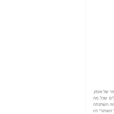
ר של אומץ,
לים שכל מה
הזה השתנתה
 השחור" היו