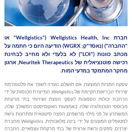
חברת Wellgistics Health, Inc ("Wellgistics" או
"החברה") (נאסד"ק: WGRX) הודיעה היום כי חתמה על
מכתב כוונות ("LOI") לא בלעדי ולא מחייב לבחינת
רכישה פוטנציאלית של Neuritek Therapeutics, ארגון
מחקר המתמקד במדעי המוח.
עסקת המניות המוצעת, אם תושלם, נועדה לשפר את פלטפורמת
שירותי הבריאות הקיימת של Wellgistics, המייצרת הכנסות, על ידי
הרחבת יכולות הסמוכות לעסקי הפצת ושירותי בתי מרקחת
מבוססי הטכנולוגיה שלה. באמצעות האקוסיסטם המשולב שלה,
המשתרע על פני מילוי מרשמים, הפצה סיטונאית ופתרונות גישה
למטופלים המונעים על ידי בינה מלאכותית, Wellgistics מחברת
יצרנים, ספקים ורשת ארצית של בתי מרקחת עצמאיים. החברה