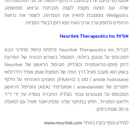
אסטרטגיים עם יצרנים והגברת מינוף תפעולי על פני הפלטפורמה
שלה. עם הצעה מקצה לקצה מובחנת וביצוע ממושמע,
Wellgistics ממוצבת להאיץ את הצמיחה, לשפר את נראות
הרווחים ולספק ערך ארוך טווח יוצא דופן לבעלי המניות.
אודות
Neuritek Therapeutics Inc
חברת Neuritek Therapeutics Inc פיתחה טיפול מהדור הבא
המבוסס על מנגנון ביולוגי, המטפל בשורש הבעיה של הפרעת
דחק פוסט-טראומטית (PTSD). הטיפול הראשון של Neuritek
בשוק הוא מעכב פעיל דרך הפה של חומצת שומן אמיד הידרולאז
(amide hydrolase ) סוג 1 (FAAH1), האנזים האחראי על חילוף
חומרים של (anandamide ) אנאנדמיד (AEA) והטיפול הראשון
המבוסס על מנגנונים עבור PTSD. החברה נוסדה על ידי ד"ר
ויליאם הפוורת', חלוץ במחקר קליני ופסיכיאטר פעיל עם למעלה
מ-30 שנות ניסיון.
למידע נוסף בקרו באתר
www.neuritek.com