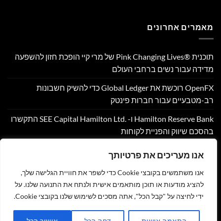
מאמרים אחרונים
תוכנית Pink Changing Lives®‎ של מרי קיי הופכת חזון להשפעה
מדידה עבור נשים ברחבי העולם
OpenFX רוכשת את Global Ledger כדי להשיק חשבונות
רב-מטבעיים עבור חברות פינטק
Hamilton Reserve Bank ו- SEE Capital Hamilton Ltd.‎ התקשרו
בהסכם שיווק והפניית לקוחות
PU Prime מרחיבה את המסחר בזהב עם השקת XAUUSD247
אנו מעריכים את פרטיותך
Corpay Cross-Border מונתה לשותפת המט"ח הרשמית של
אנו משתמשים בקובצי Cookie כדי לשפר את חוויית הגלישה שלך,
Ultimate Sevens
להציג מודעות או תוכן מותאמים אישית ולנתח את התנועה שלנו. על
ידי לחיצה על "קבל הכל", אתה מסכים לשימוש שלנו בקובצי Cookie.
צור קשר
הצהרת נגישות
מדיניות פרטיות
תקנון
שליחת מאמר לאתר
התאמה אישית
דחה הכל
אישור הכל