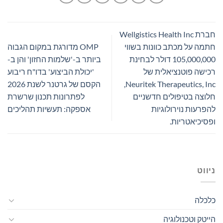
חברת Wellgistics Health Inc
חתמה על מכתב כוונות בשווי
OMP מדורגת במקום הגבוה
105,000,000 דולר לבחינת
ביותר ב-'שלמות החזון' והן ב-
רכישה פוטנציאלית של
'יכולת הביצוע' בדו"ח ריבוע
Neuritek Therapeutics, Inc,
הקסם של גרטנר לשנת 2026
חלוצה בטיפולים חדשניים
לפתרונות תכנון שרשרת
להפרעות נוירולוגיות
אספקה: תעשיות תהליכים
ופסיכיאטריות.
ניווט
כלכלה
הייטק וטכנולוגיה