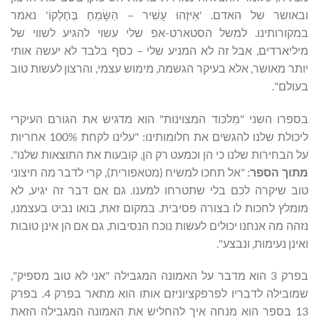
ובאושר של האדם. 'אֵיזֶהוּ עָשִׁיר – הַשָּׂמֵחַ בְּחֶלְקוֹ' נאמר
במקורותינו. למשל הסטארט-אפ שלי עשוי להגיע לשווי של
מיליארדים, אבל זה לא המניע שלי – כסף בלבד לא יעשה אותי
יותר מאושר, אלא בעיקר הגשמה, מימוש עצמי, והרצון לעשות טוב
בעולם".
בספרו השני "מִלכּוד המצוינות" הוא מדגיש את הגורם העיקרי
ליכולת שלנו להגשים את חלומותינו: "עלינו לקחת 100% אחריות
על הבחירות שלנו כי הן וכמעט רק הן, קובעות את התוצאות שלנו".
מתוך הספר
: "אל תחכו למשיח (מטאפורית), קרי לדבר מה חיצוני
טוב שיקרה לכם בלי שתטרחו למענו. גם אם דבר זה יגיע, לא
מומלץ לחכות לו בצורה פסיבית. במקום זאת, בואו נביט בעצמנו,
נזהה מה אנחנו יכולים לעשות נוכח הנסיבות, גם אם הן אינן טובות
ואינן נעימות, ונבצע".
בפרק 3 הוא מדבר על האמונה המגבילה "אני לא טוב מספיק",
שמובילה לדבריו לפרפקציוניזם אותו הוא מתאר בפרק 4. בפרק
13 בספר הוא מנחה איך להחליש את האמונה המגבילה הזאת