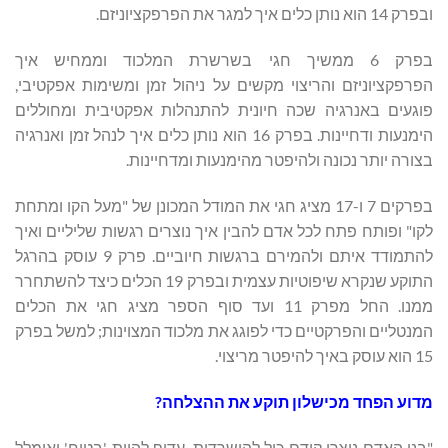
ובפרק 14 הוא נותן כלים איך למגר את הפרפקציוניזם.
בפרק 6 ממשיך חגי בשרשרת המלכוד וממחיש איך
הפרפקציוניזם והריצוי מקשים על ניהול זמן ומשימות אפקטיבי,
פוגעים באנרגיה שכה חיונית להתנהלות אפקטיבית ומחוללים
הימנעות ודחיינות. בפרק 16 הוא נותן כלים איך לנהל זמן ואנרגיה
בצורה יותר נכונה ולהיפטר מהימנעות ומדחיינות.
בפרקים 7 ו-17 מציג חגי את המודל המכונן של "מעל הקו ומתחת
לקו" ופותח פתח לכל אדם להבין איך נוצרים רגשות שליליים ואיך
להתמודד איתם ולהמירם ברגשות חיוביים. פרק 9 עוסק בהרגל
התוקע שנקרא שיפוטיות עצמית ובפרק 19 הכלים כיצד להשתחרר
ממנו. החל מפרק 11 ועד סוף הספר מציג חגי את הכלים
המנטליים והפרקטיים כדי לפוגג את מלכוד המצוינות; למשל בפרק
15 הוא עוסק באיך להיפטר מריצוי.
מדוע הפחד מכישלון תוקע את ההצלחה?
"בני האדם נוצרו קודם כול להישרדות. עדיף להיות 'בטוח' ואומלל