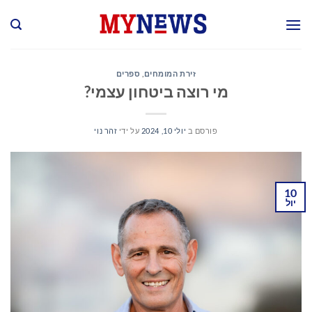
Ski
t
conten
זירת המומחים
,
ספרים
מי רוצה ביטחון עצמי?
פורסם ב
יולי 10, 2024
על ידי
זהר נוי
10
יול