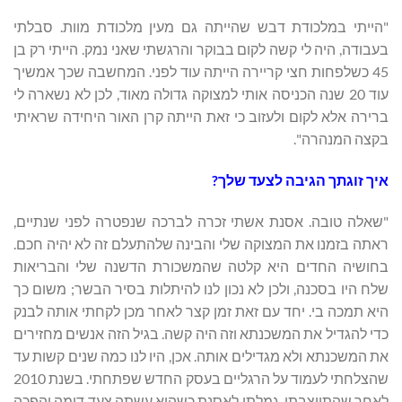
"הייתי במלכודת דבש שהייתה גם מעין מלכודת מוות. סבלתי
בעבודה, היה לי קשה לקום בבוקר והרגשתי שאני נמק. הייתי רק בן
45 כשלפחות חצי קריירה הייתה עוד לפני. המחשבה שכך אמשיך
עוד 20 שנה הכניסה אותי למצוקה גדולה מאוד, לכן לא נשארה לי
ברירה אלא לקום ולעזוב כי זאת הייתה קרן האור היחידה שראיתי
בקצה המנהרה".
איך זוגתך הגיבה לצעד שלך?
"שאלה טובה. אסנת אשתי זכרה לברכה שנפטרה לפני שנתיים,
ראתה בזמנו את המצוקה שלי והבינה שלהתעלם זה לא יהיה חכם.
בחושיה החדים היא קלטה שהמשכורת הדשנה שלי והבריאות
שלח היו בסכנה, ולכן לא נכון לנו להיתלות בסיר הבשר; משום כך
היא תמכה בי. יחד עם זאת זמן קצר לאחר מכן לקחתי אותה לבנק
כדי להגדיל את המשכנתא וזה היה קשה. בגיל הזה אנשים מחזירים
את המשכנתא ולא מגדילים אותה. אכן, היו לנו כמה שנים קשות עד
שהצלחתי לעמוד על הרגליים בעסק החדש שפתחתי. בשנת 2010
לאחר שהתייצבתי, גמלתי לאסנת כשהיא עשתה צעד דומה והפכה