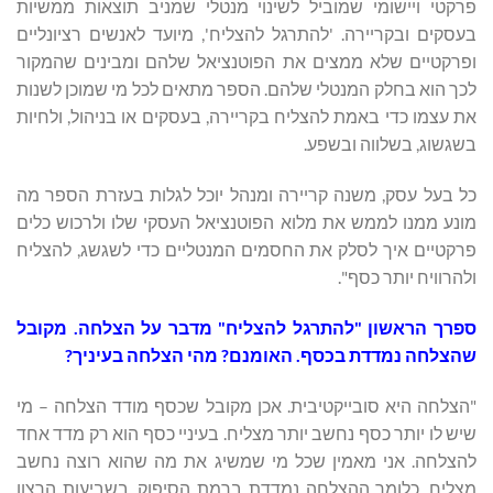
פרקטי ויישומי שמוביל לשינוי מנטלי שמניב תוצאות ממשיות
בעסקים ובקריירה. 'להתרגל להצליח', מיועד לאנשים רציונליים
ופרקטיים שלא ממצים את הפוטנציאל שלהם ומבינים שהמקור
לכך הוא בחלק המנטלי שלהם. הספר מתאים לכל מי שמוכן לשנות
את עצמו כדי באמת להצליח בקריירה, בעסקים או בניהול, ולחיות
בשגשוג, בשלווה ובשפע.
כל בעל עסק, משנה קריירה ומנהל יוכל לגלות בעזרת הספר מה
מונע ממנו לממש את מלוא הפוטנציאל העסקי שלו ולרכוש כלים
פרקטיים איך לסלק את החסמים המנטליים כדי לשגשג, להצליח
ולהרוויח יותר כסף".
ספרך הראשון "להתרגל להצליח" מדבר על הצלחה. מקובל
שהצלחה נמדדת בכסף. האומנם? מהי הצלחה בעיניך?
"הצלחה היא סובייקטיבית. אכן מקובל שכסף מודד הצלחה – מי
שיש לו יותר כסף נחשב יותר מצליח. בעיניי כסף הוא רק מדד אחד
להצלחה. אני מאמין שכל מי שמשיג את מה שהוא רוצה נחשב
מצליח, כלומר ההצלחה נמדדת ברמת הסיפוק, בשביעות הרצון