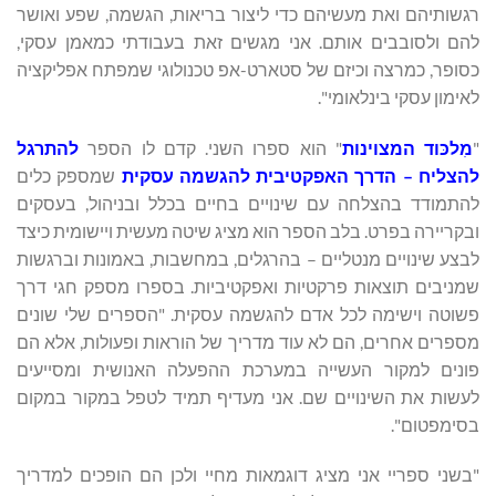
רגשותיהם ואת מעשיהם כדי ליצור בריאות, הגשמה, שפע ואושר
להם ולסובבים אותם. אני מגשים זאת בעבודתי כמאמן עסקי,
כסופר, כמרצה וכיזם של סטארט-אפ טכנולוגי שמפתח אפליקציה
לאימון עסקי בינלאומי".
"
מִלכּוד המצוינות
" הוא ספרו השני. קדם לו הספר
להתרגל
להצליח – הדרך האפקטיבית להגשמה עסקית
שמספק כלים
להתמודד בהצלחה עם שינויים בחיים בכלל ובניהול, בעסקים
ובקריירה בפרט. בלב הספר הוא מציג שיטה מעשית ויישומית כיצד
לבצע שינויים מנטליים – בהרגלים, במחשבות, באמונות וברגשות
שמניבים תוצאות פרקטיות ואפקטיביות. בספרו מספק חגי דרך
פשוטה וישימה לכל אדם להגשמה עסקית. "הספרים שלי שונים
מספרים אחרים, הם לא עוד מדריך של הוראות ופעולות, אלא הם
פונים למקור העשייה במערכת ההפעלה האנושית ומסייעים
לעשות את השינויים שם. אני מעדיף תמיד לטפל במקור במקום
בסימפטום".
"בשני ספריי אני מציג דוגמאות מחיי ולכן הם הופכים למדריך