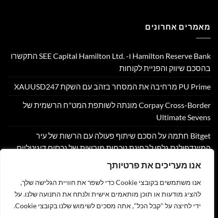
מאמרים אחרונים
Hamilton Reserve Bank ו- SEE Capital Hamilton Ltd.‎ התקשרו
בהסכם שיווק והפניית לקוחות
PU Prime מרחיבה את המסחר בזהב עם השקת XAUUSD247
Corpay Cross-Border מונתה לשותפת המט"ח הרשמית של
Ultimate Sevens
Bitget חתמה על הסכם שיתוף פעולה עם הרשות של עיר
המיינדפולנס גלפו לבחינת נוכחות מורשית של נכסים דיגיטליים
בבהוטן
אנו מעריכים את פרטיותך
Nyxoah מדווחת על תוצאות פיננסיות ותפעוליות ברבעון השני
אנו משתמשים בקובצי Cookie כדי לשפר את חוויית הגלישה שלך,
ובמחצית הראשונה של 2026
להציג מודעות או תוכן מותאמים אישית ולנתח את התנועה שלנו. על
ידי לחיצה על "קבל הכל", אתה מסכים לשימוש שלנו בקובצי Cookie.