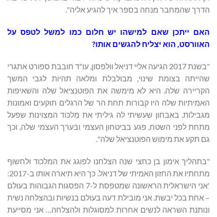
הדרך שהמחבר מנחה בספר איך להגיע אליה".
האם ייתכן שאם למישהו יש חלום כמו למשל לטפס על
האוורסט, הוא יצליח להגשים אותו?
"בשנת 2017 הגיעה אליי דניאל וולפסון, עו"ד חובבת ספורט אתגרי
שהייתה בצומת שינוי, מבולבלת ומלאה תהיות לגבי המשך
הקריירה שלה. היא לא מימשה את הפוטנציאל שלה והשאיפות
האמיתיות שלה היו קבורות תחת הר של הרגלים תוקעים ואמונות
מגבילות. באבחון שעשיתי לה גיליתי את מִלכּוד המצוינות שפעל
מתחת לפני השטח, פגע בביטחון העצמי ובערך העצמי שלה, וכך
גם תקע את מימוש הפוטנציאל שלה".
"בתהליך אימון בן כחצי שנה הצלחנו לפוגג את המלכוד ולחשוף
מתחתיו את החזון האמיתי של דניאל. כך היא תיארה אותו ב-2017:
'אני הישראלית הראשונה שמטפסת ל-7 הפסגות הגבוהות בעולם
– אחת בכל יבשת. אני מובילת דעה בעולם בנשיות ובהצלחה נשית
ונותנת השראה לנשים אחרות למסוגלות ולהצלחה… אני מסייעת