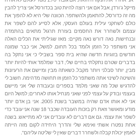
מייקל ג'ורדן, אבל אם אני רוצה להיות טוב בכדורסל אני צריך להבין
מה זה כדורסל, להתאמן ולהשתפר. הכוונה שלי היא לא להפוך את
כולם לשחקני עילית בעולם העסקי, אלא לסייע להם לשפר את
עצמם ולשחרר את החסמים בעזרת תרגול מתאים בהתמדה
ובנחישות. נאה דורש נאה מקיים: מאז שגיליתי את הכלים האלה
אני משתפר כל הזמן ולומד בכל תחום. למשל, אני כבר שמונה
חודשים בזוגיות חדשה שהיא בית ספר בשבילי כי אני נתקל בה
בדברים שטרם נתקלתי בחיים שלי, דבר שמלמד אותי להיות יותר
מבין, יותר סבלני ויותר מקבל. כשאתה מבין ומיישם את הרעיונות
והשיטה לשינוי אתה משתפר כל הזמן וזו תחושה מדהימה. חשוב לי
להדגיש שכל מה שאני מלמד בספרים ובעבודה שלי אני מיישם
בעצמי ובודק על עצמי לפני שאני מנחיל אותו לאחרים; למשל היום
אני לא אותו אדם שהיה במשבר בשנת 2005. אני בן אדם יותר
מודע ומאושר וזאת רק בזכות העובדה שכבר 18 שנה אני עובד כדי
לשפר את עצמי. גם אם דברים לא עובדים אני לא מתייאש. בשנה
אחת נפטרו אשתי ואימא שלי והדרך היחידה לקום מזה הייתה
לאמץ יכולת קבלה ולשחרר דברים שאין לי שליטה עליהם".