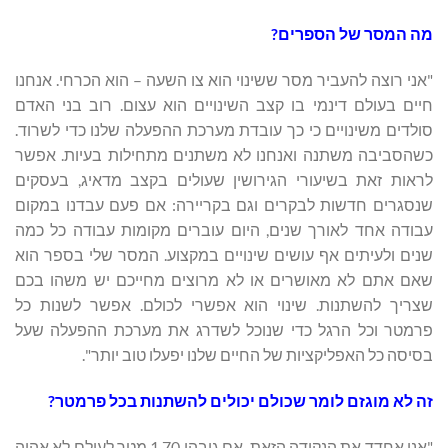
מה המסר של הספרים?
"אני רוצה להעביר מסר ששינוי הוא צו השעה – הוא הכרחי. אנחנו
חיים בעולם דינמי בו קצב השינויים הוא עצום. רוב בני האדם
סולדים משינויים כי כך עובדת מערכת ההפעלה שלנו כדי לשרוד.
כשהסביבה משתנה ואנחנו לא משתנים מתחילות בעיות. אפשר
לראות זאת בשיעורי הגירושין שעולים בקצב מדאיג, בעסקים
שנסגרים חדשות לבקרים וגם בקריירה: אם פעם עבדנו במקום
עבודה אחד לאורך שנים, היום עוברים מקומות עבודה כל כמה
שנים ולעיתים אף עושים שינויים במקצוע. המסר שלי בספר הוא
שאם אתם לא מאושרים או לא מרוצים מחייכם יש משהו בכם
שצריך להשתנות. שינוי הוא אפשרי לכולם. אפשר לשנות כל
פרמטר וכל הרגל כדי שנוכל לשדרג את מערכת ההפעלה שעל
בסיסה כל האפליקציות של החיים שלנו יפעלו טוב יותר".
זה לא מוגזם לומר שכולם יכולים להשתנות בכל פרמטר?
"אני אחדד את הנקודה הזאת. אם גובהי 1.70 מטר לעולם לא אהיה