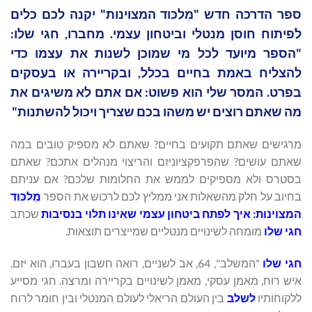
ספר הדרכה חדש "מִלכּוד המצוינות" יקנה לכם כלים
לפיתוח חוסן מנטלי וביטחון עצמי. מחברו, חגי שלו:
"הספר מיועד לכל מי שמוכן לשנות את עצמו כדי
להצליח באמת בחיים בכלל, ובקריירה או בעסקים
בפרט. המסר שלי הוא פשוט: אם אתם לא משיגים את
מה שאתם רוצים יש משהו בכם שצריך ויכול להשתנות"
מרגישים שאתם תקועים בחיים? שאתם לא מספיק טובים במה
שאתם עושים? שהפרפקציוניזם והריצוי מנהלים אתכם? שאתם
בסטרס ולא מספיקים לממש את החלומות שלכם? אם עניתם
בחיוב על חלק מהשאלות אני ממליץ לכם לרכוש את הספר
מִלכּוד
המצוינות
: איך לפתח ביטחון עצמי שאינו תלוי בנסיבות
שכתב
חגי שלו
מומחה לשינויים מנטליים שמייצרים תוצאות.
חגי שלו
"המשלב", 64, אב לשניים, רואה חשבון בעברו, הוא יזם,
איש רוח, מאמן עסקי, מאמן לשינויים בקריירה ומרצה. חגי מסייע
ללקוחותיו
לשלב
בין העולם הריאלי לעולם המנטלי ובין חומר לרוח