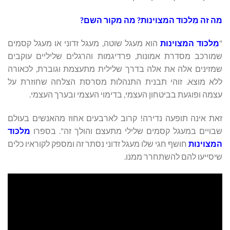
מה זה מִלכּוד המצוינות? מה מקור השם?
"
מִלכּוד המצוינות
הוא מעגל שוטה, מעגל זדוני או מעגל קסמים
שמורכב מסדרת אמונות, פרדיגמות והרגלים שליליים עוקבים
שמזינים אלה את אלה בדרך שלילית מתעצמת וגוברת, לכאורה
ללא מוצא. זוהי תבנית התנהלות מסרסת הצלחה שחוזרת על
עצמה ופוגעת בביטחון העצמי, בדימוי העצמי ובערך העצמי.
זאת אינה תופעה נדירה! קרוב לארבעים אחוז מהאנשים בעולם
שבויים במעגל קסמים שלילי מתעצם והולך זה". בספרו
מלכּוד
המצוינות
חושף חגי שלו מעגל זדוני נסתר זה ומספק לקוראיו כלים
שיסייעו להם להשתחרר ממנו.