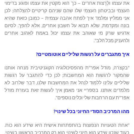
את עצמו ולְרָצות אחרים – כך הוא מקטין את עצמו ופוגע בדימוי
העצמי ובביטחון העצמי שלו שהם שניהם קריטיים להצלחה; לכן
אני ממליץ ומלמד איך לפתח אהבה עצמית – כמובן כזאת שהיא
בונה ומקדמת, שלא תבוא על חשבון אחרים, אלא להפך. לסיום
אדגיש שרק מי שאוהב את עצמו יכול באמת לאהוב אחרים
ולהעניק מכל הלב".
איך מתגברים על רגשות שליליים אוטומטיים?
"בקצרה, מודל אפר"ת מהפסיכולוגיה הקוגניטיבית מנחה אותנו
שהמקור לרגשות הוא המחשבות; לכן כדי להתגבר על רגשות
שליליים עלינו ללמוד לנהל את המחשבות שלנו, דבר שלרוב לא
מלמדים אותנו. בספריי אני מאמן איך לעשות זאת בעזרת מודל
אפר"ת עם הרחבות שלי וכלים נוספים".
מהו המרכיב הסודי החיוני בכל שינוי?
"אחת הטעויות הנפוצות בהתפתחות אישית היא שידע הוא כוח.
בעוד שנכון שידע הוא חיוני לשינוי הוא רק המרכיב הראשון בשינוי.