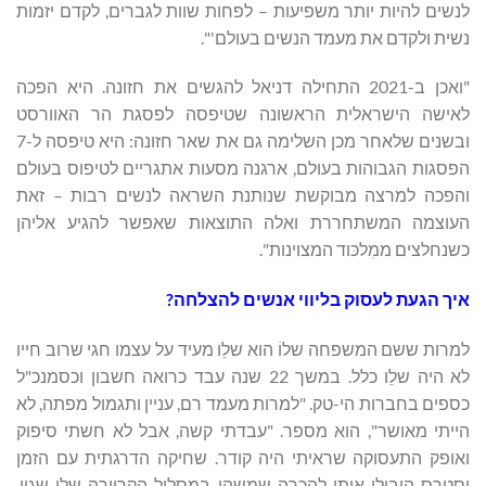
לנשים להיות יותר משפיעות – לפחות שוות לגברים, לקדם יזמות
נשית ולקדם את מעמד הנשים בעולם'".
"ואכן ב-2021 התחילה דניאל להגשים את חזונה. היא הפכה
לאישה הישראלית הראשונה שטיפסה לפסגת הר האוורסט
ובשנים שלאחר מכן השלימה גם את שאר חזונה: היא טיפסה ל-7
הפסגות הגבוהות בעולם, ארגנה מסעות אתגריים לטיפוס בעולם
והפכה למרצה מבוקשת שנותנת השראה לנשים רבות – זאת
העוצמה המשתחררת ואלה התוצאות שאפשר להגיע אליהן
כשנחלצים ממִלכּוד המצוינות".
איך הגעת לעסוק בליווי אנשים להצלחה?
למרות ששם המשפחה שלוֹ הוא שלֵו מעיד על עצמו חגי שרוב חייו
לא היה שלֵו כלל. במשך 22 שנה עבד כרואה חשבון וכסמנכ"ל
כספים בחברות הי-טק. "למרות מעמד רם, עניין ותגמול מפתה, לא
הייתי מאושר", הוא מספר. "עבדתי קשה, אבל לא חשתי סיפוק
ואופק התעסוקה שראיתי היה קודר. שחיקה הדרגתית עם הזמן
וסטרס הובילו אותי להכרה שמשהו במסלול הקריירה שלי שגוי,