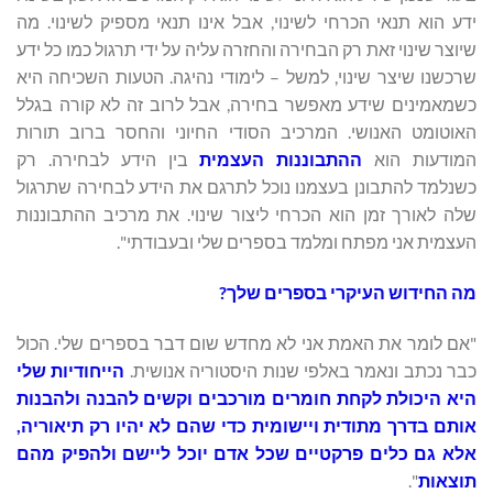
ידע הוא תנאי הכרחי לשינוי, אבל אינו תנאי מספיק לשינוי. מה
שיוצר שינוי זאת רק הבחירה והחזרה עליה על ידי תרגול כמו כל ידע
שרכשנו שיצר שינוי, למשל – לימודי נהיגה. הטעות השכיחה היא
כשמאמינים שידע מאפשר בחירה, אבל לרוב זה לא קורה בגלל
האוטומט האנושי. המרכיב הסודי החיוני והחסר ברוב תורות
המודעות הוא
ההתבוננות העצמית
בין הידע לבחירה. רק
כשנלמד להתבונן בעצמנו נוכל לתרגם את הידע לבחירה שתרגול
שלה לאורך זמן הוא הכרחי ליצור שינוי. את מרכיב ההתבוננות
העצמית אני מפתח ומלמד בספרים שלי ובעבודתי".
מה החידוש העיקרי בספרים שלך?
"אם לומר את האמת אני לא מחדש שום דבר בספרים שלי. הכול
כבר נכתב ונאמר באלפי שנות היסטוריה אנושית.
הייחודיות שלי
היא היכולת לקחת חומרים מורכבים וקשים להבנה ולהבנות
אותם בדרך מתודית ויישומית כדי שהם לא יהיו רק תיאוריה,
אלא גם כלים פרקטיים שכל אדם יוכל ליישם ולהפיק מהם
תוצאות
".