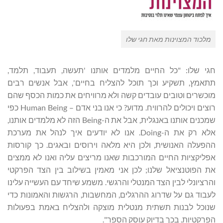
מלכוד המצוינות מאת חגי שלו
חגי שלו: "כל החיים מלמדים אותנו 'תעשה, תעבוד, תלמד,
תתאמץ, תשקיע וכך תוכל להצליח בחיים', אבל אנשים רבים
מוכשרים וטובים עובדים קשה ולא מרוויחים את כמות הכסף שהם
רוצים ויכולים להרוויח. מדוע? כי אנו בני אדם – Human Being כפי
שמכנים אותנו באנגלית, אבל את ה-Being הזה לא מלמדים אותנו,
אלא רק את ה-Doing. אנו לא יודעים איך לנהל את מערכת
ההפעלה האנושית, ולכן היא מלאה וירוסים ובאגים. כך קורסות
אפליקציות החיים המורכבות שאנו מריצים עליה ואנו לא ממצים
את הפוטנציאל שלנו; לכן אני מאמין בשילוב בין הצד הפרקטי
והרציונלי לבין הצד המנטלי והרגשי. משמע שיחד עם העשייה עלינו
לעבוד גם על שדרוג ההרגלים, המחשבות, הרגשות והאמונות כדי
שנוכל לבנות תשתית מנטלית מוצקה ולהצליח באמת בפעולות
הפרקטיות. בכך בדיוק עוסק הספר".