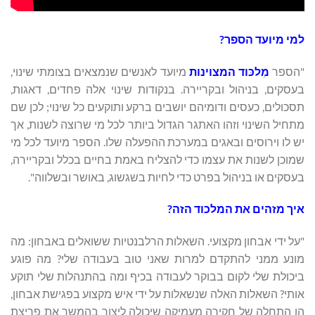
למי מיועד הספר?
"הספר
מִלכּוד המצוינות
מיועד לאנשים שנמצאים בצומתי שינוי,
בעסקים, בניהול ובקריירה. בנקודות שינוי אלה פחדים, דאגות,
תסכולים, כעסים ודומיהם יושבים ברקע ותוקעים כל שינוי; לכן שם
מתחיל השינוי וזהו האתגר הגדול ביותר לכל מי שרוצה לשנות, אך
יש לו וירוסים ובאגים במערכת ההפעלה שלו. הספר מיועד לכל מי
שמוכן לשנות את עצמו כדי להצליח באמת בחיים בכלל ובקריירה,
בעסקים או בניהול בפרט כדי לחיות בשגשוג, באושר ובשלווה".
איך מזהים את המלכוד הזה?
"על ידי אבחון מקצועי. השאלות הרלבנטיות ששואלים באבחון: מה
מונע ממני להתקדם למרות שאני טוב בעבודה שלי? מה פוגע
ביכולת שלי לקום בבוקר לעבודה בכיף ומה בהתנהלות שלי תוקע
אותי? השאלות האלה שנשאלות על ידי איש מקצוע בפגישת אבחון,
הן התחלה של חקירה מעמיקה שיכולה ליצור בהמשך את פריצת