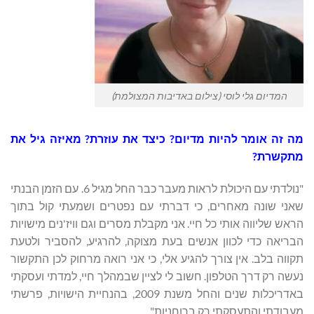
המדיום גלי לוסי (צילום באדיבות המצולמת)
מה זה אומר להיות מדיום? כיצד את עוזרת? מאיזה גיל את
מתקשרת?
"נולדתי עם היכולת לראות מעבר כבר החל מגיל 6. עם הזמן הבנתי
שאני שונה מאחרים, כי דברתי עם נפטרים ושמעתי קול בתוך
הראש שליווה אותי כל חיי. אני מקבלת מסרים וגם וויז'נים מישויות
הבריאה כדי לכוון אנשים בעת מצוקה, להרגיע, להסביר ולטעת
תקווה בלב. אין צורך להגיע אלי, כי אני רואה מרחוק לכן התקשור
נעשה רק דרך הטלפון. חשוב לי לציין שבמהלך חיי, למדתי ועסקתי
באדריכלות שנים והחל משנת 2009, בהנחיית הישויות, פרשתי
מעבודתי והתעסקתי רק ברוחניות".