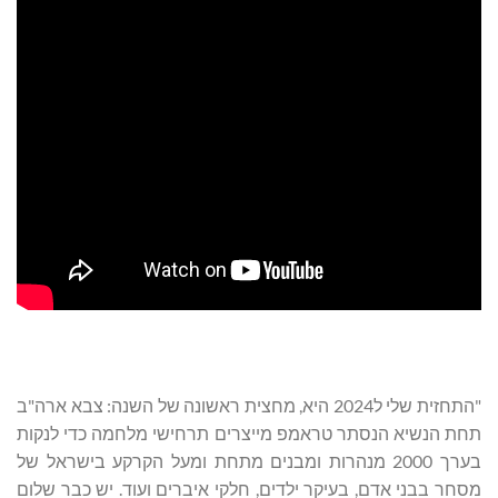
"התחזית שלי ל2024 היא, מחצית ראשונה של השנה: צבא ארה"ב
תחת הנשיא הנסתר טראמפ מייצרים תרחישי מלחמה כדי לנקות
בערך 2000 מנהרות ומבנים מתחת ומעל הקרקע בישראל של
מסחר בבני אדם, בעיקר ילדים, חלקי איברים ועוד. יש כבר שלום