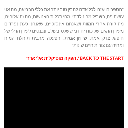
"הספרים יעזרו לכל אדם להבין טוב יותר את כללי הבריאה, מה אני
עושה פה, בשביל מה נולדתי, מהי תכלית האנושות, מה זה אלוהים,
מה קורה אחרי המוות ושאנחנו אינסופיים, שאנחנו כעת נפרדים
מעידן הדגים של כוח יחידני ששלט בעולם ונכנסים לעידן הדלי של
חופש, צדק, אמת, שיוויון אמיתי, הפעלה מרבית תוחלת המוח
ומחיה עם צורות חיים שונות"
BACK TO THE START
/ הפקה מוסיקלית אלי אדרי