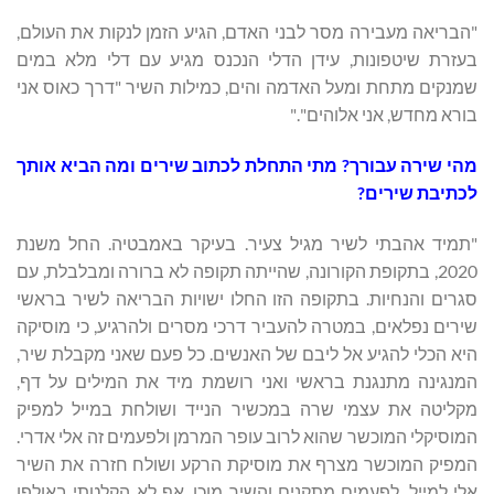
"הבריאה מעבירה מסר לבני האדם, הגיע הזמן לנקות את העולם,
בעזרת שיטפונות, עידן הדלי הנכנס מגיע עם דלי מלא במים
שמנקים מתחת ומעל האדמה והים, כמילות השיר "דרך כאוס אני
בורא מחדש, אני אלוהים"."
מהי שירה עבורך? מתי התחלת לכתוב שירים ומה הביא אותך
לכתיבת שירים?
"תמיד אהבתי לשיר מגיל צעיר. בעיקר באמבטיה. החל משנת
2020, בתקופת הקורונה, שהייתה תקופה לא ברורה ומבלבלת, עם
סגרים והנחיות. בתקופה הזו החלו ישויות הבריאה לשיר בראשי
שירים נפלאים, במטרה להעביר דרכי מסרים ולהרגיע, כי מוסיקה
היא הכלי להגיע אל ליבם של האנשים. כל פעם שאני מקבלת שיר,
המנגינה מתנגנת בראשי ואני רושמת מיד את המילים על דף,
מקליטה את עצמי שרה במכשיר הנייד ושולחת במייל למפיק
המוסיקלי המוכשר שהוא לרוב עופר המרמן ולפעמים זה אלי אדרי.
המפיק המוכשר מצרף את מוסיקת הרקע ושולח חזרה את השיר
אלי למייל, לפעמים מתקנים והשיר מוכן. אף לא הקלטתי באולפן