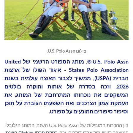
צילום U.S. Polo Assn.
U.S. Polo Assn.®, מותג הספורט הרשמי של United
States Polo Association - איגוד הפולו של ארצות
הברית (USPA), ממשיך לצבור תאוצה עולמית בשנת
2026, וזכה בסדרה של אותות והוקרה בולטים
המשקפים את נוכחותו המתרחבת של המותג, את
העמקת אמון הצרכנים ואת השפעתו הגוברת על תוכן
וסיפור סיפורים המונעים על ספורט.
בין ההכרות המובילות של U.S. Polo Assn השנה, המותג הגלובלי,
המוערך בשווי מיליארדי דולרים, זכה
בטקס פרסי Globee השנתי