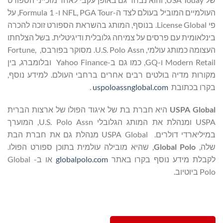
העולמיים המוביל בעולם לצד ה-NFL, PGA Tour ו- Formula 1, על
פי License Global. בנוסף, המותג בהשראת הספורט זוכה להכרה
בינלאומית עם פרסים על צמיחה גלובלית ודיגיטלית. בשל הצלחתו
העצומה כמותג עולמי, U.S. Polo Assn. מסוקר בפורבס, Fortune,
Modern Retail ו-GQ, כמו גם ב-Yahoo Finance ובלומברג, בין
מקורות מדיה בולטים רבים אחרים ברחבי העולם. למידע נוסף,
בקרו בכתובת
uspoloassnglobal.com
.
USPA Global
היא חברת בת של איגוד הפולו של ארצות הברית
USPA ומנהלת את המותג הגלובלי U.S. Polo Assn, המוערך
במיליארדי דולרים. USPA Global מנהלת גם את חברת הבת
שלה,
Global Polo
, שהיא מובילה עולמית בתוכן ספורט הפולו.
לקבלת מידע נוסף בקרו באתר
globalpolo.com
או ב- Global
Polo ביוטיוב.