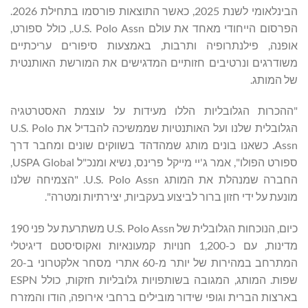
הבינלאומי לשנת 2025, כאשר התוצאות פורסמו בתחילת 2026.
הפרסום הייחודי מאחד את עולם U.S. Polo Assn., כולל ספורט,
אופנה, פילנתרופיה ותרבות, באמצעות סיפורים עריכתיים
משודרגים ונרטיבים חזותיים המדגישים את המורשת האותנטית
של המותג.
"ההכרות הגלובליות הללו מעידות על עוצמת האסטרטגיה
הגלובלית שלנו ועל האותנטיות שממשיכה להבדיל את U.S. Polo
Assn. כשאנו בונים מותג שמהדהד בשווקים שונים ומחבר דרך
ספורט הפולו", אמר ג'יי מייקל פרינס, נשיא ומנכ"ל USPA Global,
החברה שמנהלת את המותג U.S. Polo Assn. "הצמיחה שלנו
מונעת על ידי חזון ברור לביצוע בעקביות, יצירתיות ומטרה".
כיום, הנוכחות הגלובלית של U.S. Polo Assn משתרעת על פני 190
מדינות, עם כ-1,200 חנויות קמעונאיות ואקוסיסטם דיגיטלי
המתרחב במהירות של יותר מ-60 אתרי מסחר אלקטרוני ב-20
שפות. המותג, המגובה בשותפויות גלובליות חזקות, כולל ESPN
בארצות הברית וגופי שידור מובילים ברחבי אירופה, הודו והמזרח