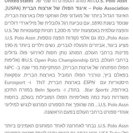
U.S. Polo Assn.
הוא מותג הספורט הרשמי של
United States
Polo Association
– איגוד הפולו של ארצות הברית (
USPA
),
האיגוד הגדול ביותר של מועדוני פולו ושחקני פולו בארצות הברית,
שנוסד בשנת 1890. עם טביעת רגל גלובלית של מיליארדי דולרים
והפצה עולמית באמצעות יותר מ-1,200 חנויות קמעונאיות של U.S.
Polo Assn., כמו גם אלפי נקודות הפצה נוספות, U.S. Polo Assn.
מציע ביגוד, אביזרים והנעלה לגברים, נשים וילדים ביותר מ-190
מדינות ברחבי העולם. המותג נותן חסות לאירועי פולו גדולים
ברחבי העולם, בהם U.S. Open Polo Championship® (אליפות
הפולו הפתוחה של ארצות הברית), המתקיימת מדי שנה ב- NPC
בפאלם ביץ', טורניר הפולו המוביל בארצות הברית. עסקאות
היסטוריות עם
ESPN
בארצות הברית, TNT ו- Eurosport
באירופה,
Star Sports
בהודו, ו- BeIn Sports במזרח התיכון
משדרות כעת כמה מאליפויות הפולו המובילות בעולם, בחסות
U.S. Polo Assn. , מה שהופך את הספורט המרגש לנגיש למיליוני
אוהדי ספורט ברחבי העולם בפעם הראשונה.
U.S. Polo Assn. נבחר לאחרונה לאחד המותגים האמינים ביותר
של USA Today, והוא נבחר גם באופן עקבי לאחד מזכייני הספורט