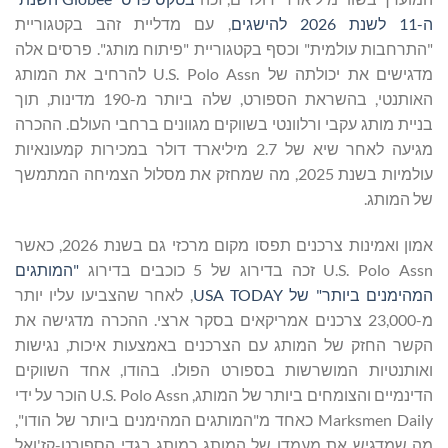
ה-11 לשנת 2026 להישגים
, עם מדליית זהב בקטגוריית
"התרחבות עולמית" וכסף בקטגוריית "פיתוח מותג". פרסים אלה
מדגישים את יכולתה של U.S. Polo Assn להרחיב את המותג
האותנטי, בהשראת הספורט, שלה ביותר מ-190 מדינות, תוך
בניית מותג עקבי ורלוונטי בשווקים מגוונים ברחבי העולם. ההכרה
מגיעה לאחר שיא של 2.7 מיליארד דולר במכירות קמעונאיות
עולמיות בשנת 2025, מה שמחזק את מסלול הצמיחה המתמשך
של המותג.
אמון ואמינות צרכנים תפסו מקום מרכזי גם בשנת 2026, כאשר
U.S. Polo Assn זכה בדירוג של 5 כוכבים בדירוג
"המותגים
המהימנים ביותר" של USA TODAY
, לאחר שהצביעו עליו יותר
מ-23,000 צרכנים אמריקאים בסקר ארצי. ההכרה מדגישה את
הקשר החזק של המותג עם הצרכנים באמצעות איכות, נגישות
ואותנטיות המושרשות בספורט הפולו. בהודו, אחד השווקים
הדינמיים והצומחים ביותר של המותג, U.S. Polo Assn הוכר על ידי
Marksmen Daily כאחד מ"המותגים המהימנים ביותר של הודו",
מה שמדגיש את מעמדו של המותג כמותג בגדי הספורט-קז'ואל