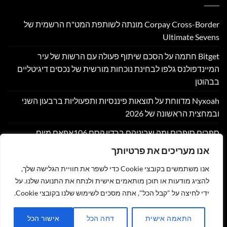
Corpay Cross-Border מונתה לשותפת המט"ח הרשמית של
Ultimate Sevens
Bitget חתמה על הסכם שיתוף פעולה עם הרשות של עיר
המיינדפולנס גלפו לבחינת נוכחות מורשית של נכסים דיגיטליים
בבהוטן
Nyxoah מדווחת על תוצאות פיננסיות ותפעוליות ברבעון השני
ובמחצית הראשונה של 2026
ספרים סופרים ומה שביניהם ברדיו קסם 106אפאם מיום
05/08/26
אנו מעריכים את פרטיותך
שוק אסימוני המניות מזנק ב-140% ב-2026 בהתאם למיפוי השוק
אנו משתמשים בקובצי Cookie כדי לשפר את חוויית הגלישה שלך,
במחקר חדש של DeFiLlama
להציג מודעות או תוכן מותאמים אישית ולנתח את התנועה שלנו. על
ידי לחיצה על "קבל הכל", אתה מסכים לשימוש שלנו בקובצי Cookie.
צור קשר
הצהרת נגישות
מדיניות פרטיות
תקנון
שליחת מאמר לאתר
התאמה אישית
דחה הכל
אישור הכל
כל הזכויות שמורות 2026 ©
זהר נוי - MY NEWS