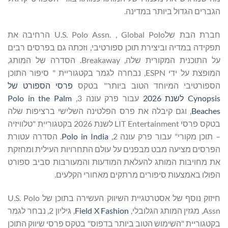
הגברים הגדול ביותר במדינה.
חברת הבת שלU.S. Polo Assn. , Global Polo הרחיבה את
תפקידה במדיה וביצירת תוכן ספורטיבי, וזכתה גם בפרסים רבים
על התוכנית המקורית שלה, Breakaway. הסדרה של המותג,
המופצת על ידי ESPN, נבחרה לגמר בקטגוריית " סיפור התוכן
הספורטיבי המיוחד הטוב ביותר" בטקס
פרסי הספורט של
Cynopsis לשנת 2026
עבור פרק עונה 3,
Polo in the Palm
Beaches
, וגם קיבלה את פרס הפלטינה השלישי ברציפות שלה
בטקס פרסי LIT Entertainment לשנת 2026 בקטגוריית "טלוויזיה
– תוכן מקורי" עבור פרק עונה 2,
Polo in India
. הסדרה עטורת
הפרסים מציעה מבט מבפנים על עולם התחרויות העילית ומחזקת
את מחויבות המותג להעלאת המודעות והמעורבות סביב ספורט
הפולו באמצעות סיפורים מרתקים מאחורי הקלעים.
חיזוק נוסף של אסטרטגיית השיווק העשירה בתוכן של U.S. Polo
Assn, מגזין המותג הגלובלי,
Field X Fashion
, גיליון 2, נבחר לגמר
בקטגוריית "השימוש הטוב ביותר בדפוס" בטקס פרסי שיווק התוכן