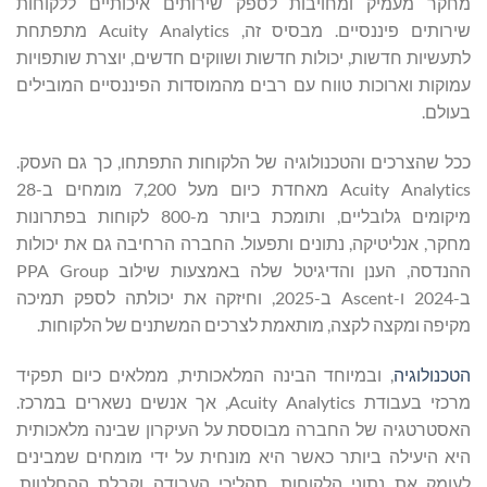
מחקר מעמיק ומחויבות לספק שירותים איכותיים ללקוחות
שירותים פיננסיים. מבסיס זה, Acuity Analytics מתפתחת
לתעשיות חדשות, יכולות חדשות ושווקים חדשים, יוצרת שותפויות
עמוקות וארוכות טווח עם רבים מהמוסדות הפיננסיים המובילים
בעולם.
ככל שהצרכים והטכנולוגיה של הלקוחות התפתחו, כך גם העסק.
Acuity Analytics מאחדת כיום מעל 7,200 מומחים ב-28
מיקומים גלובליים, ותומכת ביותר מ-800 לקוחות בפתרונות
מחקר, אנליטיקה, נתונים ותפעול. החברה הרחיבה גם את יכולות
ההנדסה, הענן והדיגיטל שלה באמצעות שילוב PPA Group
ב-2024 ו-Ascent ב-2025, וחיזקה את יכולתה לספק תמיכה
מקיפה ומקצה לקצה, מותאמת לצרכים המשתנים של הלקוחות.
הטכנולוגיה
, ובמיוחד הבינה המלאכותית, ממלאים כיום תפקיד
מרכזי בעבודת Acuity Analytics, אך אנשים נשארים במרכז.
האסטרטגיה של החברה מבוססת על העיקרון שבינה מלאכותית
היא היעילה ביותר כאשר היא מונחית על ידי מומחים שמבינים
לעומק את נתוני הלקוחות, תהליכי העבודה וקבלת ההחלטות.