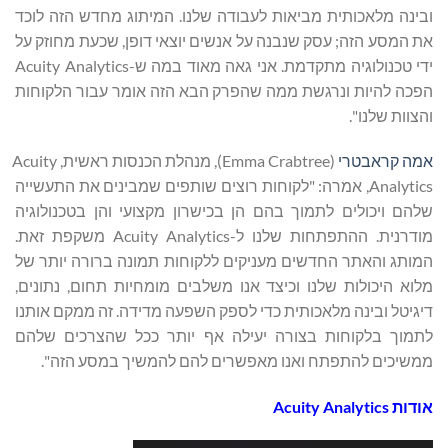
ובינה מלאכותית מביאות לעבודה שלנו. המיתוג מחדש הזה לוכד
את המסע הזה; עסק שנבנה על אנשים יוצאי דופן, שכעת מחוזק על
ידי טכנולוגיה מתקדמת. אני גאה מאוד במה ש-Acuity Analytics
הפכה להיות ונרגשת ממה שהפרק הבא הזה אומר עבור הלקוחות
והצוות שלנו".
אמה
קראבטרי
(Emma Crabtree), מנהלת הכנסות ראשית, Acuity
Analytics, אמרה: "לקוחות רוצים שותפים שמבינים את התעשייה
שלהם ויכולים לתמוך בהם הן בכישרון מקצועי והן בטכנולוגיה
מודרנית. ההתפתחות שלנו ל-Acuity Analytics משקפת זאת.
המותג והאתר החדשים מעניקים ללקוחות תמונה ברורה יותר של
מלוא היכולות שלנו וכיצד אנו משלבים מומחיות תחום, נתונים,
דיגיטל ובינה מלאכותית כדי לספק השפעה מדידה. זה ממקם אותנו
לתמוך בלקוחות בצורה יעילה אף יותר ככל שהצרכים שלהם
ממשיכים להתפתח ואנו מאפשרים להם להמשיך במסע הזה".
אודות Acuity Analytics