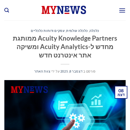
Ski
t
conten
כלכלה
,
כלכלה עולמית
,
עסקים ודוחות כלכליים
Acuity Knowledge Partners ממותגת
מחדש ל-Acuity Analytics ומשיקה
אתר אינטרנט חדש
פורסם ב
דצמבר 8, 2025
על ידי
צוות האתר
08
דצמ