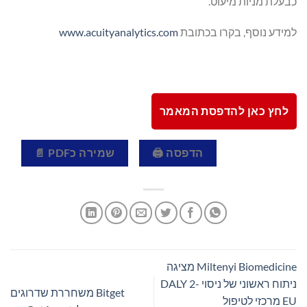
כבעלת מניות מיעוט.
למידע נוסף, בקרו בכתובת
www.acuityanalytics.com
לחץ כאן להדפסת המאמר
הדפסה 🖨
שמירה כPDF 📄
Miltenyi Biomedicine מציגה
ניתוח ראשוני של ניסוי DALY 2-
Bitget משחררת שדרוגים
EU מרכזי לטיפול