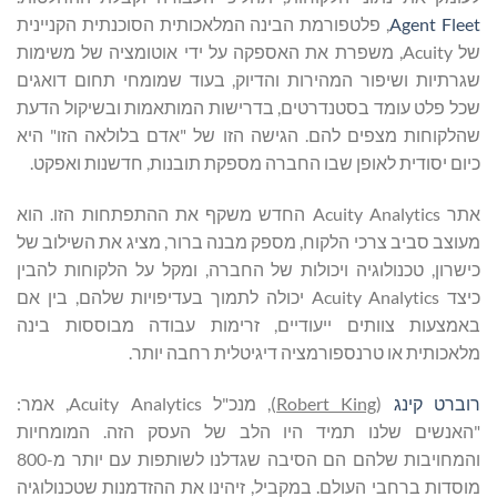
Agent Fleet
, פלטפורמת הבינה המלאכותית הסוכנתית הקניינית
של Acuity, משפרת את האספקה על ידי אוטומציה של משימות
שגרתיות ושיפור המהירות והדיוק, בעוד שמומחי תחום דואגים
שכל פלט עומד בסטנדרטים, בדרישות המותאמות ובשיקול הדעת
שהלקוחות מצפים להם. הגישה הזו של "אדם בלולאה הזו" היא
כיום יסודית לאופן שבו החברה מספקת תובנות, חדשנות ואפקט.
אתר Acuity Analytics החדש משקף את ההתפתחות הזו. הוא
מעוצב סביב צרכי הלקוח, מספק מבנה ברור, מציג את השילוב של
כישרון, טכנולוגיה ויכולות של החברה, ומקל על הלקוחות להבין
כיצד Acuity Analytics יכולה לתמוך בעדיפויות שלהם, בין אם
באמצעות צוותים ייעודיים, זרימות עבודה מבוססות בינה
מלאכותית או טרנספורמציה דיגיטלית רחבה יותר.
רוברט
קינג
(
Robert King
), מנכ"ל Acuity Analytics, אמר:
"האנשים שלנו תמיד היו הלב של העסק הזה. המומחיות
והמחויבות שלהם הם הסיבה שגדלנו לשותפות עם יותר מ-800
מוסדות ברחבי העולם. במקביל, זיהינו את ההזדמנות שטכנולוגיה