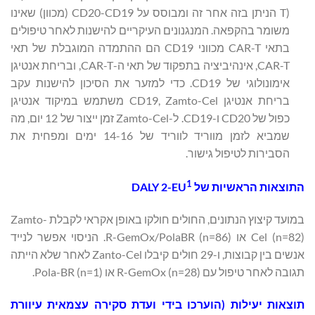
T) הניתן בזה אחר זה ומבוסס על CD20-CD19 (מכוון) שאינו
משומר בהקפאה. המנגנונים העיקריים להישנות לאחר טיפולים
בתאי CAR-T מכווני CD19 הם ההתמדה המוגבלת של תאי
CAR-T, אינהיביציה בתפקוד של תאי ה-CAR-T, ובריחת אנטיגן
אימונולוגי של CD19. כדי למזער את הסיכון להישנות עקב
בריחת אנטיגן CD19, Zamto-Cel משתמש במיקוד אנטיגן
כפול של CD20 ו-CD19. ל-Zamto-Cel זמן ייצור של 12 יום, מה
שמביא לזמן מווריד לווריד של 14-16 ימים ומפחית את
הסבירות לטיפול גישור.
1
התוצאות הראשיות של
DALY 2-EU
במועד קיצוץ הנתונים, החולים חולקו באופן אקראי לקבלת Zamto-
Cel (n=82) או R-GemOx/PolaBR (n=86). הניסוי אפשר לנייד
אנשים בין קבוצות, ו-29 חולים קיבלו Zanto-Cel לאחר שלא הייתה
תגובה לאחר טיפול עם R-GemOx (n=28) או Pola-BR (n=1).
תוצאות יעילות (הוערכו בידי ועדת סקירה עצמאית עיוורת