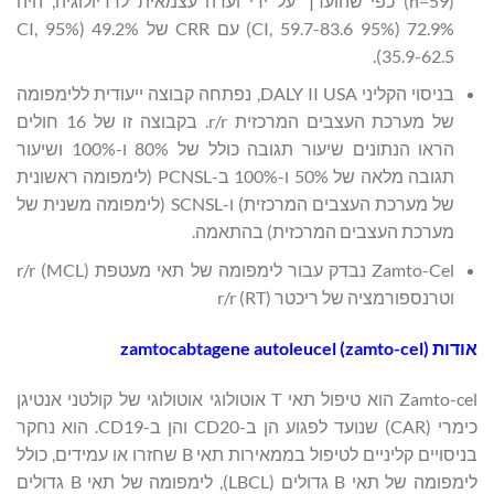
(n=59) כפי שהוערך על ידי ועדה עצמאית לרדיולוגיה, היה
72.9% (95% CI, 59.7-83.6) עם CRR של 49.2% (95% CI,
35.9-62.5).
בניסוי הקליני DALY II USA, נפתחה קבוצה ייעודית ללימפומה
של מערכת העצבים המרכזית r/r. בקבוצה זו של 16 חולים
הראו הנתונים שיעור תגובה כולל של 80% ו-100% ושיעור
תגובה מלאה של 50% ו-100% ב-PCNSL (לימפומה ראשונית
של מערכת העצבים המרכזית) ו-SCNSL (לימפומה משנית של
מערכת העצבים המרכזית) בהתאמה.
Zamto-Cel נבדק עבור לימפומה של תאי מעטפת (MCL) r/r
וטרנספורמציה של ריכטר (RT) r/r
אודות zamtocabtagene autoleucel (zamto-cel)
Zamto-cel הוא טיפול תאי T אוטולוגי אוטולוגי של קולטני אנטיגן
כימרי (CAR) שנועד לפגוע הן ב-CD20 והן ב-CD19. הוא נחקר
בניסויים קליניים לטיפול בממאירות תאי B שחזרו או עמידים, כולל
לימפומה של תאי B גדולים (LBCL), לימפומה של תאי B גדולים