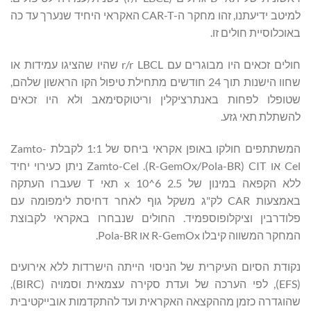
למיטב ידיעתנו, זהו מחקר ה-CAR-T האקראי היחיד שנערך עד כה
באוכלוסיית חולים זו.
חולים זכאים היו מבוגרים עם r/r LBCL שהיו שהציגו עמידות או
שחוו הישנות תוך 24 חודשים מתחילת טיפול הקו הראשון שלהם,
שטופלו לפחות באנתרציקלין וריטוקסימאב ולא היו זכאים
להשתלת תאי גזע.
המשתתפים חולקו באופן אקראי ביחס של 1:1 לקבלת Zamto-
Cel או CIT ‏(R-GemOx/Pola-BR). Zamto-Cel ניתן כעירוי יחיד
ללא הקפאה במינון של 2.5 x 10^6 תאי T שעברו העתקה
באמצעות CAR לק"ג משקל גוף לאחר דחיסת לימפומה עם
פלודרבין וציקלופוספמיד. החולים שנבחרו באקראי לקבוצת
המחקר המשווה קיבלו R-GemOx או Pola-BR.
נקודת הסיום העיקרית של הניסוי הייתה הישרדות ללא אירועים
(EFS), לפי הערכה של ועדת סקירה עצמאית וסמויה (BIRC),
שהוגדרה כזמן מההקצאה האקראית ועד להתקדמות אובייקטיבית