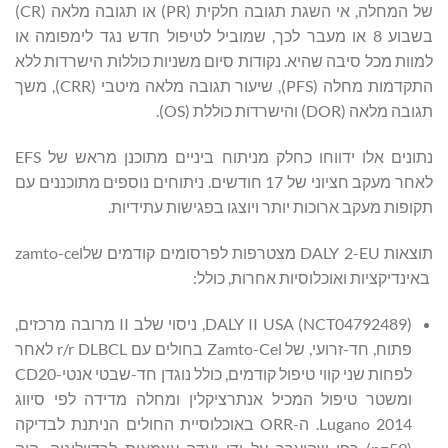
של המחלה, אי השגת תגובה חלקית (PR) או תגובה מלאה (CR)
בשבוע 8 או מעבר לכך, שמוביל לטיפול חדש נגד לימפומה או
למוות מכל סיבה שהיא. נקודות סיום משניות כוללות הישרדות ללא
התקדמות מחלה (PFS), שיעור תגובה מלאה מיטבי (CRR), משך
תגובה מלאה (DOR) והישרדות כוללת (OS).
נתונים אלו ידווחו כחלק מניתוח ביניים מתוכנן מראש של EFS
לאחר מעקב חציוני של 17 חודשים. ניתוחים נוספים מתוכננים עם
תקופות מעקב ארוכות יותר ויוצגו בפגישות עתידיות.
תוצאות DALY 2-EU מצטרפות לפרסומים קודמים שלzamto-cel
באינדיקציות ואוכלוסיות אחרות, כולל:
DALY II USA (NCT04792489), ניסוי שלב II מרובה מרכזים,
פתוח, חד-זרועי, של Zamto-Cel בחולים עם r/r DLBCL לאחר
לפחות שני קווי טיפול קודמים, כולל נוגדן חד-שבטי אנטי-CD20
ומשטר טיפול המכיל אנתרציקלין ומחלה מדידה לפי סיווג
Lugano 2014. ה-ORR באוכלוסיית החולים הניתנת לבדיקה