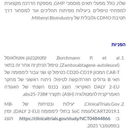
שלה, כולל מפעלי תאים מוסמכי GMP, מספקת הדרכה מקצועית
למפתחי טיפולים ביעילות מפיתוח תהליכים ועד למסחור דרך
חטיבת CDMO גלובלית של Miltenyi Bioindustry.
הפניות
Borchmann P, et al, זמטוקבטגן-אוטולאוסל
(Zamtocabtagene-autoleucel), טיפול הניתן זה אחר זה בתאי
CAR-T המכוון CD20-CD19 כטיפול קו שני עבור לימפומה של
תאי B גדולים חוזרת/קשה לטיפול: ניתוח ראשוני של מחקר
DALY 2-EU האקראי. הוצג בכנס השנתי של האגודה
האמריקנית להמטולוגיה (ASH). תקציר #abs25-738.
ClinicalTrials.Gov, יעילות ובטיחות של MB-
CART2019.1לעומת SoC בחולי לימפומה (DALY 2-EU). זמין
ב:
https://clinicaltrials.gov/study/NCT04844866
. הוצג
בספטמבר 2025.