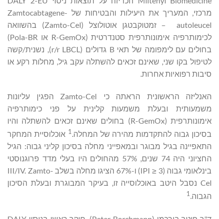
Miltenyi Biomedicine הכריזה על תוצאות ניסוי DALY 2-EU
מרכזי, המעריך את היעילות והבטיחות של Zamtocabtagene-
autoleucel – זמטוקבטגן אוטולוצל (Zamto-Cel) בהשוואה
לכימותרפיה אימונותרפית סטנדרטית (R-GemOx או Pola-BR)
בחולים עם לימפומה של תאי B גדולים (r/r LBCL), נשנית/קשה
לטיפול בקו שני, שאינם זכאים להשתלה עקב גיל, מחלות רקע או
סיבות רפואיות אחרות.
האנליזה הראשונית הראתה כי Zamto-Cel הפגין עליונות
משמעותית ובעלת משמעות קלינית על פני כימותרפיה
אימונותרפית (R-GemOx) בחולים שאינם זכאים להשתלה והיו
1
בסיכון גבוה להתקדמות מהירה של המחלה.
אוכלוסיית המחקר
התאפיינה בגיל מבוגר ובמאפייני מחלה בסיכון קליני גבוה: הגיל
החציוני היה 74 שנים, 57% מהחולים היו בעלי מדד פרוגנוסטי
בינלאומי גבוה (IPI ≥ 3) ו-67% הציגו מחלה בשלב III/IV. Zamto-
Cel נסבל היטב באוכלוסייה זו, בעיקר המבוגרת ובעלת הסיכון
1
הגבוה.
ד"ר פיטר בורכמן (Peter Borchmann), חוקר ראשי בניסוי DALY