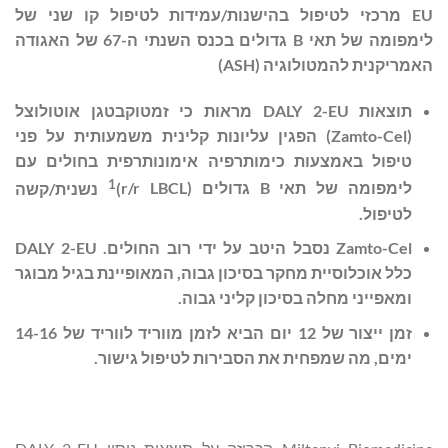
EU
מרכזי לטיפול
בהישנות/עמידות לטיפול קו שני של
לימפומה של תאי
B
גדולים בכנס השנתי ה-67 של האגודה
האמריקנית להמטולוגיה (
ASH
)
תוצאות
DALY 2-EU
מראות כי זמטוקבטגן אוטולוצל
(
Zamto-Cel
) הפגין עליונות קלינית משמעותית על פני
טיפול באמצעות כימותרפיה אימונותרפית בחולים עם
1
לימפומה של תאי
B
גדולים (
r/r LBCL
)
נשנית/קשה
לטיפול.
Zamto-Cel
נסבל היטב על ידי רוב החולים.
DALY 2-EU
כלל אוכלוסיית מחקר בסיכון גבוה, המאופיינת בגיל מבוגר
ומאפייני מחלה בסיכון קליני גבוה.
זמן ייצור של 12 יום הביא לזמן מווריד לווריד של 14-16
ימים, מה שמפחית את הסבירות לטיפול גישור.