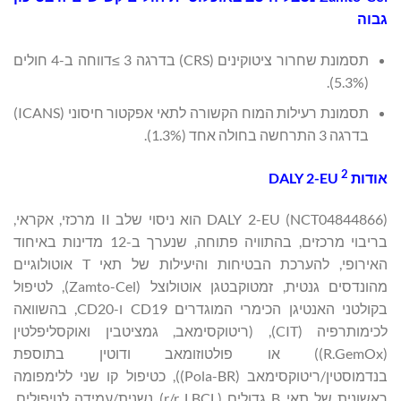
גבוה
תסמונת שחרור ציטוקינים (CRS) בדרגה 3 ≥דווחה ב-4 חולים
(5.3%).
תסמונת רעילות המוח הקשורה לתאי אפקטור חיסוני (ICANS)
בדרגה 3 התרחשה בחולה אחד (1.3%).
2
אודות DALY 2-EU
DALY 2-EU (NCT04844866) הוא ניסוי שלב II מרכזי, אקראי,
בריבוי מרכזים, בהתוויה פתוחה, שנערך ב-12 מדינות באיחוד
האירופי, להערכת הבטיחות והיעילות של תאי T אוטולוגיים
מהונדסים גנטית, זמטוקבטגן אוטולוצל (Zamto-Cel), לטיפול
בקולטני האנטיגן הכימרי המוגדרים CD19 ו-CD20, בהשוואה
לכימותרפיה (CIT), (ריטוקסימאב, גמציטבין ואוקסליפלטין
(R.GemOx)) או פולטוזומאב ודוטין בתוספת
בנדמוסטין/ריטוקסימאב (Pola-BR)), כטיפול קו שני ללימפומה
ראשונית של תאי B גדולים (r/r LBCL) נשנית/עמידה לטיפולים.