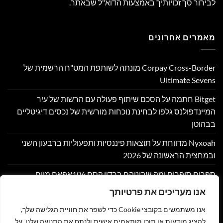
לבירור סך זכויותיך באמצעות הדוא"ל שבאתר.
מאמרים אחרונים
Corpay Cross-Border מונתה לשותפת המט"ח הרשמית של
Ultimate Sevens
Bitget חתמה על הסכם שיתוף פעולה עם הרשות של עיר
המיינדפולנס גלפו לבחינת נוכחות מורשית של נכסים דיגיטליים
בבהוטן
Nyxoah מדווחת על תוצאות פיננסיות ותפעוליות ברבעון השני
ובמחצית הראשונה של 2026
ספרים סופרים ומה שביניהם ברדיו קסם 106אפאם מיום
05/08/26
אנו מעריכים את פרטיותך
שוק אסימוני המניות מזנק ב-140% ב-2026 בהתאם למיפוי השוק
אנו משתמשים בקובצי Cookie כדי לשפר את חוויית הגלישה שלך,
במחקר חדש של DeFiLlama
להציג מודעות או תוכן מותאמים אישית ולנתח את התנועה שלנו. על