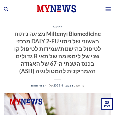
Ski
t
conten
בריאות
Miltenyi Biomedicine מציגה ניתוח
ראשוני של ניסוי DALY 2-EU מרכזי
לטיפול בהישנות/עמידות לטיפול קו
שני של לימפומה של תאי B גדולים
בכנס השנתי ה-67 של האגודה
האמריקנית להמטולוגיה (ASH)
פורסם ב
דצמבר 8, 2025
על ידי
צוות האתר
08
דצמ