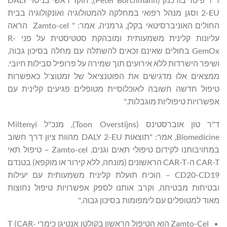
2-EU וסגן מנהל רפואי במחלקה להמטולוגיה ואונקולוגיה בבית
החולים האוניברסיטאי בקלן, גרמניה, אמר: " Zamto-cel הראה
עליונות קלינית משמעותית ומובהקת סטטיסטית על פני R-
GemOx בחולים שאינם זכאים להשתלה עם מחלה בסיכון גבוה,
ושיפר הישרדות ללא אירועים תוך שמירה על פרופיל סבילות חיובי.
ממצאים אלו מדגישים את הפוטנציאל של זמטוצ'ל כאפשרות
טיפול חדשה חשובה לאוכלוסיית מטופלים פגיעים קלינית עם
אפשרויות טיפוליות מוגבלות."
ד"ר טון אוברסטינס (Toon Overstijns), מנכ"ל Miltenyi
Biomedicine, אמר: "תוצאות DALY 2-EU מהוות ציון דרך חשוב
במחויבותנו לקידום טיפולי תאים וגנים. Zamto-cel – טיפול תאי
CAR-T ה-CAR-T הראשונים (מונחה, ללא קירור או מוקפא) בטנדם
CD20-CD19 – הוכיח תועלת קלינית משמעותית עם יעילות
ובטיחות מבטיחה, וקרב אותנו לספק אפשרויות טיפול נחוצות
מאוד למטופלים עם לימפומות בסיכון גבוה."
Zamto-Cel הוא הטיפול הראשון בקולטן אנטיגן כימרי T (CAR-