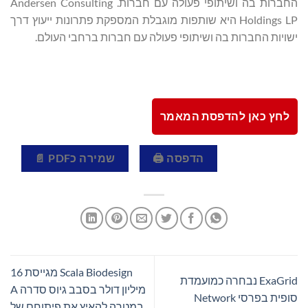
החברות בה ושיתופי פעולה עם חברות. Andersen Consulting
Holdings LP היא שותפות מוגבלת המספקת פתרונות ייעוץ דרך
ישויות החברות בה ושיתופי פעולה עם חברות ברחבי העולם.
לחץ כאן להדפסת המאמר
הדפסה 🖨
שמירה כPDF 📄
Scala Biodesign מגייסת 16
ExaGrid נבחרה כמועמדת
מיליון דולר בסבב גיוס סדרה A
סופית בפרסי Network
במטרה להאיץ את פיתוחם של