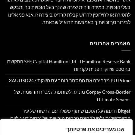
בעלי הזכויות. במידה וזיהית יצירה שהנך בעל הזכויות בה ותבקש
להסירה או לחילופין לדרוש קבלת קרדיט ביצירה זו, אנא פני אלינו
לבירור סך זכויותיך באמצעות הדוא"ל שבאתר.
מאמרים אחרונים
Hamilton Reserve Bank ו- SEE Capital Hamilton Ltd.‎ התקשרו
בהסכם שיווק והפניית לקוחות
PU Prime מרחיבה את המסחר בזהב עם השקת XAUUSD247
Corpay Cross-Border מונתה לשותפת המט"ח הרשמית של
Ultimate Sevens
Bitget חתמה על הסכם שיתוף פעולה עם הרשות של עיר
המיינדפולנס גלפו לבחינת נוכחות מורשית של נכסים דיגיטליים
בבהוטן
אנו מעריכים את פרטיותך