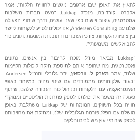
להאיץ את האופן שבו ארגונים ניגשים לחוויית הלקוח", אמר
אלברטו קורדובה, מנכ"ל Lukkap. "מעט חברות משלבות
אסטרטגיה, עיצוב ויישום כפי שאנו עושים, ודרך שיתוף הפעולה
שלנו עם Andersen Consulting, אנו יכולים לסייע ללקוחות ליישר
בין ציפיות הלקוחות, צורכי העובדים והתובנות המונעות נתונים כדי
להביא לשינוי משמעותי".
"Lukkap מביאה מודל מוכח לחיבור בין אנשים, נתונים
ואסטרטגיה, מה שהופך אותם לתוספת חזקה ליכולות הקיימות
שלנו", אמר
מארק ל.
וורסאץ
, יו"ר גלובלי ומנכ"ל Andersen.
"בעוד שלקוחותינו מתמודדים עם שינוי מהיר, במיוחד באופי
האינטראקציה עם הלקוחות ובניהול כוח העבודה שלהם, שיתוף
פעולה זה משפר את יכולתנו לספק פתרונות הוליסטיים וממוקדי
חוויה בכל השווקים. המומחיות של Lukkap משתלבת באופן
מושלם עם הפלטפורמה הגלובלית שלנו, ומחזקת את מחויבותנו
לספק שירותי ייעוץ משולבים וחלקים.