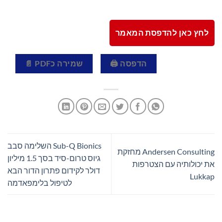
לחץ כאן להדפסת המאמר
הדפסה 🖨
שמירה כPDF 📄
Sub-Q Bionics השלימה סבב
Andersen Consulting מחזקת
גיוס טרום-סיד בסך 1.5 מיליון
את יכולותיה עם הצטרפות
דולר לקידום פתרון הדור הבא
Lukkap
לטיפול בלימפאדמה