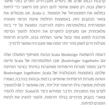
קרובות לבצע שנים של ניסויים מעבדתיים חוזרים בעלי שיעור
כישלון גבוה, רק משום שחסר להם רוחב פס חישובי כדי לחזות
במלואו את הפוטנציאל של המועמד. ב-Scala, אנו מבטלים את
צוואר הבקבוק הזה. באמצעות החלפת שיטת הניסוי והטעיה
המסורתית בפלטפורמה ניתנת להרחבה המונעת על ידי בינה
מלאכותית, אנו מעניקים לחוקרים את היכולת להפוך הנדסה
מורכבת למנוע צפוי ובעל שיעור הצלחה גבוה, ולהביא תרופות
מצילות חיים לשוק מהר יותר ממה שאי פעם היה אפשר לדמיין".
דוגמה להשפעת Scala Biodesign נובעת משיתוף הפעולה שלה
עם Boehringer Ingelheim, שבו הפלטפורמה של Scala סייעה
לייצב מספר מטרות תרופתיות מאתגרות במיוחד בצינור הפיתוח
שלהם. באמצעות הטכנולוגיה של Scala, ‏Boehringer Ingelheim
השיגה מטרות תרופתיות שהופיעו ברמות גבוהות בהרבה, נשמרו
פעילות, ואפשרו גילוי תרופות יעיל יותר, מה שאפשר ל-BI להמשיך
לקדם את התוכניות. הדבר ממחיש כיצד ScalaOS יכולה להסיר
צווארי בקבוק מרכזיים בגילוי תרופות, ולעזור להאיץ את לוחות
הזמנים לפיתוח.