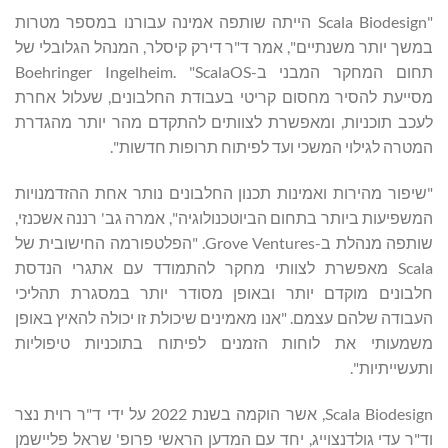
"Scala Biodesign הייתה שותפה אמינה עבורנו במספר מטרות
במשך יותר משנתיים", אמר ד"ר דירק קיסלר, המנהל הגלובלי של
תחום המחקר המבני ב-Boehringer Ingelheim. "ScalaOS
מסייעת להסיר מחסום קריטי בעבודת החלבונים, שעלול אחרת
לעכב תוכניות, ומאפשרת לצוותים להתקדם מהר יותר מהגדרת
המטרה לגילוי המשכי ועד לפיתוח תרופות חדשות".
"שיפור מהירות ואמינות תכנון החלבונים נותר אחת ההזדמנויות
המשפיעות ביותר בתחום הביוטכנולוגיה", אמרה גב' רננה אשכנזי,
שותפה מנהלת ב-Grove Ventures. "הפלטפורמה החישובית של
Scala מאפשרת לצוותי מחקר להתמודד עם אתגרי הנדסת
חלבונים מוקדם יותר ובאופן מסודר יותר במסגרת תהליכי
העבודה שלהם עצמם. "אנו מאמינים שיכולת זו יכולה להאיץ באופן
משמעותי את לוחות הזמנים לפיתוח בתוכניות טיפוליות
ותעשייתיות".
Scala Biodesign, אשר הוקמה בשנת 2022 על ידי ד"ר רוית נצר
וד"ר עדי גולדנצוייג, יחד עם המדען הראשי פרופ' שראל פליישמן