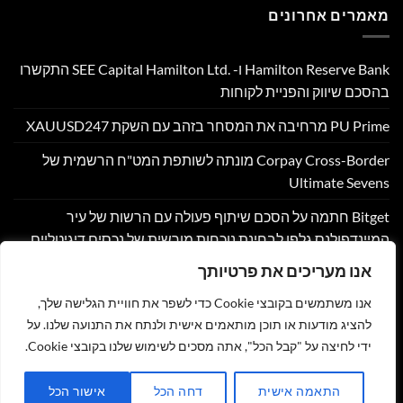
מאמרים אחרונים
Hamilton Reserve Bank ו- SEE Capital Hamilton Ltd.‎ התקשרו
בהסכם שיווק והפניית לקוחות
PU Prime מרחיבה את המסחר בזהב עם השקת XAUUSD247
Corpay Cross-Border מונתה לשותפת המט"ח הרשמית של
Ultimate Sevens
Bitget חתמה על הסכם שיתוף פעולה עם הרשות של עיר
המיינדפולנס גלפו לבחינת נוכחות מורשית של נכסים דיגיטליים
בבהוטן
אנו מעריכים את פרטיותך
Nyxoah מדווחת על תוצאות פיננסיות ותפעוליות ברבעון השני
אנו משתמשים בקובצי Cookie כדי לשפר את חוויית הגלישה שלך,
ובמחצית הראשונה של 2026
להציג מודעות או תוכן מותאמים אישית ולנתח את התנועה שלנו. על
ידי לחיצה על "קבל הכל", אתה מסכים לשימוש שלנו בקובצי Cookie.
צור קשר
הצהרת נגישות
מדיניות פרטיות
תקנון
שליחת מאמר לאתר
התאמה אישית
דחה הכל
אישור הכל