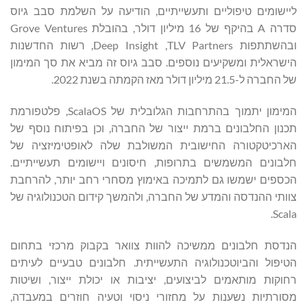
ליישומים טיפוליים ותעשייתיים, הודיעה על השלמת סבב גיוס
סדרה A בהיקף של 16 מיליון דולר, בהובלת Grove Ventures
ובהשתתפות TLV Partners, ‏Deep Insight, רשות החדשנות
הישראלית ומשקיעים נוספים. סבב גיוס זה מביא את סך המימון
של החברה ל-21.5 מיליון דולר מאז הקמתה בשנת 2022.
המימון יתמוך בהתרחבות הגלובלית של ScalaOS, פלטפורמת
תכנון החלבונים ברמת ייצור של החברה, וכן בפיתוח נוסף של
הארכיטקטורה החישובית המשולבת שלה לאופטימיזציה של
חלבונים המשמשים בתרופות, חיסונים ויישומים תעשייתיים.
הכספים ישמשו גם לתמיכה באימוץ מסחרי רחב יותר, להרחבת
צוותי ההנדסה והמדע של החברה, ולהמשך קידום הטכנולוגיה של
Scala.
הנדסת חלבונים ממשיכה להוות צוואר בקבוק מרכזי בתחום
הטיפול והביוטכנולוגיה התעשייתית. חלבונים טבעיים לעיתים
רחוקות מותאמים לביצועים, יציבות או יכולת ייצור, ושיטות
מסורתיות נשענות על מחזורי ניסוי וטעיה חוזרים במעבדה,