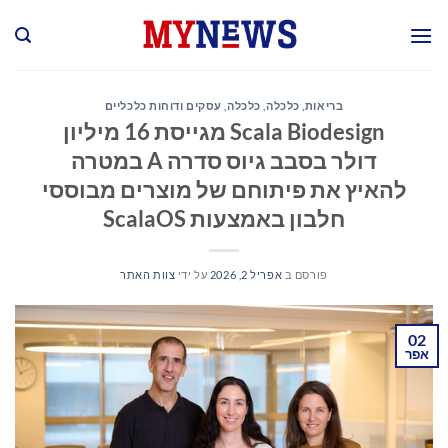
Ski
t
conten
בריאות
,
כלכלה
,
כלכלה
,
עסקים ודוחות כלכליים
Scala Biodesign מגייסת 16 מיליון
דולר בסבב גיוס סדרה A במטרה
להאיץ את פיתוחם של מוצרים מבוססי
חלבון באמצעות ScalaOS
פורסם ב
אפריל 2, 2026
על ידי
צוות האתר
02
אפר