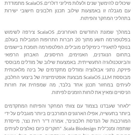
שיכולים להימשך שנים ולעלות מיליוני דולרים. ScalaOS מתמודדת
עם מגבלה זו באמצעות שילוב תכנון חלבונים חישובי ישירות
בתהליכי המחקר והפיתוח.
במהלך שמונת החודשים האחרונים, ScalaOS צירפה לשימוש
בפלטפורמה תשע מתוך 20 חברות התרופות המובילות בעולם,
בנוסף לתאגידי כימיקלים מובילים. הפלטפורמה תומכת ביישומים
בתחום הנוגדנים, האנזימים, החיסונים, האבחון הרפואי
והביוטכנולוגיה התעשייתית. באמצעות שילוב של מודלים מבוססי
פיזיקה, נתוני אבולוציה ומודלים מתקדמים של בינה מלאכותית
מבוססת LLM, ‏ScalaOS מבצעת אופטימיזציה של ביצועי החלבון,
לעיתים במחזור תכנון אחד בלבד, מה שמפחית את חזרות
הניסויים ומאיץ את לוחות הזמנים לפיתוח.
"לאחר שעבדנו בצמוד עם צוותי המחקר והפיתוח המתקדמים
ביותר בתעשייה, אפילו הארגונים המורכבים ביותר מוגבלים על ידי
המורכבות של הנדסת חלבונים", אמרה ד"ר רוית נצר, מייסדת
שותפה ומנכ"לית Scala Biodesign. "חוקרים כיום נאלצים לעיתים