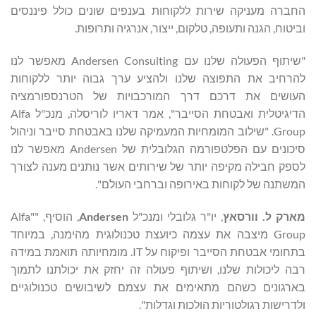
החברה מעניקה שירות ללקוחות בענפים שונים כולל פיננסים
וביטוח, הגנה ותעופה, טלקום, ייצור, אנרגיה ותרופות.
"שיתוף הפעולה שלנו עם Andersen Consulting מאפשר לנו
להרחיב את התפוצה שלנו ולהציע ערך גבוה יותר ללקוחות
העושים את דרכם דרך המורכבויות של הטרנספורמציה
הדיגיטלית ואבטחת הסייבר", אמר דאריו לוריסלה, מנכ"ל Alfa
Group. "שילוב המומחיות המעמיקה שלנו באבטחת סייבר וניהול
סיכונים עם הפלטפורמה הגלובלית של Andersen מאפשר לנו
לספק חבילה מקיפה יותר של שירותים אשר נותנים מענה לצורך
המשתנה של לקוחות באירופה וברחבי העולם".
מארק ל.
וורסאץ
, יו"ר גלובלי ומנכ"ל
Andersen
, הוסיף, ""Alfa
Group מיצבה את עצמה כיועצת טכנולוגית מהימנה, במיוחד
בתחומי אבטחת הסייבר ופיקוח על IT. מומחיותה תואמת במידה
רבה ליכולות שלנו, ושיתוף פעולה זה יחזק את יכולתנו לתמוך
בארגונים כשהם מתאימים את עצמם לשיבושים טכנולוגיים
ולדרישות רגולטוריות הולכות וגדלות".