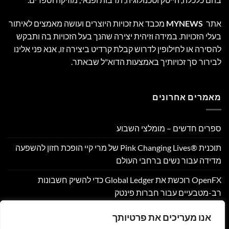
אתר
MYNEWS
מכבד את זכויות היוצרים ועושה מאמצים לאיתור
בעלי הזכויות. במידה וזיהית יצירה שהנך בעל הזכויות בה ותבקש
להסירה או לחילופין לדרוש קבלת קרדיט ביצירה זו, אנא פני אלינו
לבירור סך זכויותיך באמצעות הדוא"ל שבאתר.
מאמרים אחרונים
ספרים חדשים – מומלצי השבוע
תוכנית Pink Changing Lives®‎ של מרי קיי הופכת חזון להשפעה
מדידה עבור נשים ברחבי העולם
OpenFX רוכשת את Global Ledger כדי להשיק חשבונות
רב-מטבעיים עבור חברות פינטק
Hamilton Reserve Bank ו- SEE Capital Hamilton Ltd.‎ התקשרו
אנו מעריכים את פרטיותך
בהסכם שיווק והפניית לקוחות