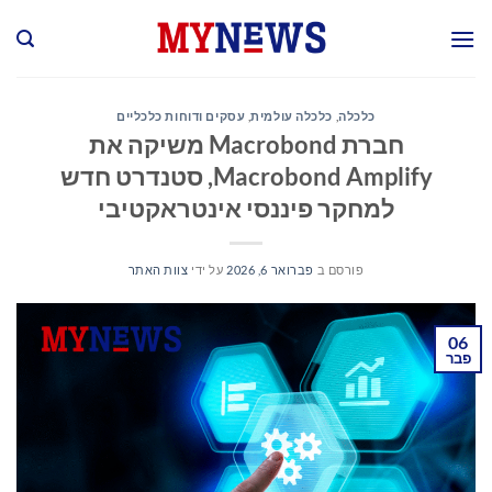
Ski
t
conten
כלכלה
,
כלכלה עולמית
,
עסקים ודוחות כלכליים
חברת Macrobond משיקה את
Macrobond Amplify, סטנדרט חדש
למחקר פיננסי אינטראקטיבי
פורסם ב
פברואר 6, 2026
על ידי
צוות האתר
06
פבר