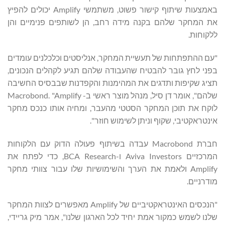
באמצעות שיתוף קישור פשוט, משתמשי Amplify יכולים להפיץ
את המחקר שלהם בקנה מידה רחב, הן לשותפים פנימיים והן
ללקוחות.
"עם ההתפתחות של תעשיית המחקר, אנליסטים וכלכלנים עומדים
בפני לחץ גובר להבטיח שהעבודה שלהם תגיע לקהלים הנכונים,
תציג שקיפות ותדגים את המהימנות והקפדנות שבבסיס החשיבה
שלהם", אומר דן סיל, מנהל מוצר ראשי ב- Macrobond. "Amplify
לוקח את תוכן המחקר הסטטי מהעבר, ומחיה אותו כנכס מחקר
אינטראקטיבי, שקוף וניתן לשימוש חוזר".
חברת Macrobond עבדה בשיתוף פעולה הדוק עם הלקוחות
המרכזיים Aviva Investors ו-BCA Research, כדי לפתח את
Amplify ולאמת את הערך והשימושיות שלו עבור צוותי מחקר
מודרניים.
"הנכסים האינטראקטיביים של Amplify מאפשרים לצוות המחקר
שלנו לשמש כמקור אמת יחיד לכל הארגון שלנו", אמר מיק גריידי,