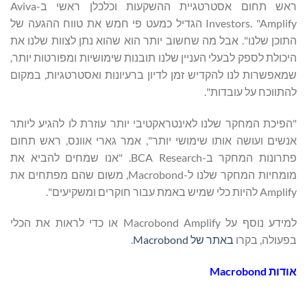
ראש תחום אסטרטגיית ההשקעות וכלכלן ראשי ב-Aviva
Investors. "Amplify הגדיל כמעט פי חמש את טווח ההגעה של
התוכן שלנו". אבל מה שחשוב יותר הוא שהוא נתן לצוות שלנו את
היכולת לספק לבעלי העניין שלנו תובנות שימושיות ומפורטות יותר,
שמאפשרות לנו להקדיש זמן לדיון ברעיונות ואסטרטגיות, במקום
להתווכח על עובדות".
"הפיכת המחקר שלנו לאינטראקטיבי יותר עוזרת לו להגיע ליותר
אנשים ועושה אותו שימושי יותר", אמר גארי אוונס, ראש תחום
פתרונות המחקר ב-BCA Research. "אנו שמחים להביא את
מומחיות המחקר שלנו ל-Macrobond, משום שהם מפתחים את
Amplify להיות כלי שמיש באמת עבור חוקרים ומשקיעים".
למידע נוסף על Macrobond Amplify או כדי לראות את הכלי
בפעולה, בקרו
באתר של Macrobond
.
אודות
Macrobond